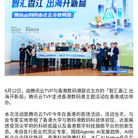
6
12
TVP
月
日，由腾讯云
与香港数码港联合主办的「智汇香江 出
TVP
海开新局」腾讯云
走进香港数码港主题活动在香港成功举
办。
TVP
本次活动是腾讯云
今年在香港的首场活动，
活动当天，
与
会专家实地参观了
香港大学与
数码港数码科技体验馆，近距离
感受顶尖学府的科研底蕴
以及
香港数字科技旗舰平台的创新生
Agentic AI
AI
态。来自各行各业的顶尖专家，围绕
发展趋势、
创
AI Native
新企业全球化路径、香港科创政策红利、大厂
产品实