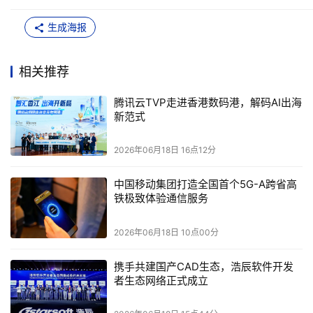
160
TVP
主持人
健康
副总裁、腾讯云
褚瑞
在开场时表示，香港作
生成海报
为连接内地与全球的国际化科创枢纽、出海黄金口岸，凭借独
特的区位优势、完善的科创生态和开放的市场环境，成为无数
科技企业布局全球化、开拓海外市场的首选阵地。本次活动落
相关推荐
AI
AI
地数码港，正是依托
产业变革发展浪潮，围绕
出海与产业
落地实践开展深度研讨。
腾讯云TVP走进香港数码港，解码AI出海
Agentic AI
褚瑞介绍，
的变革浪潮正席卷全球，人工智能已迈入
新范式
Agentic AI
全新的发展阶段。如今的
深度渗透到金融、医疗、科
创、跨境商贸等各行各业的实体运营中，成为驱动产业升级、
2026年06月18日 16点12分
AI
助力企业出海的核心新动力。在他看来，所有技术迭代与
升
级的终极意义，从来不是炫技，而是解决真实的产业痛点，重
塑行业效率、创造实际产业价值。正是基于这一务实导向，现
中国移动集团打造全国首个5G-A跨省高
场汇聚一众顶尖技术领袖与科创先锋，大家通过干货分享、
观
铁极致体验通信服务
AI
点碰撞
等形式，共同拆解
出海的机遇与现实挑战。
2026年06月18日 10点00分
主办方致辞
携手共建国产CAD生态，浩辰软件开发
者生态网络正式成立