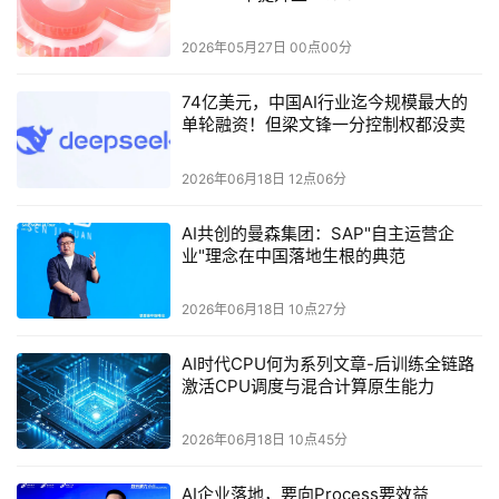
TVP
各行各业的
技术
领袖和学术领军人物。
不仅是一个技术传
播平台，更是一个让有影响力、有技术情怀的人因共同信念聚
2026年05月27日 00点00分
集在一起、彼此成就的社区。
74亿美元，中国AI行业迄今规模最大的
TVP
TVP
李佳忆宣布
已
正式扩展到香港，并现场发布了
年度规
单轮融资！但梁文锋一分控制权都没卖
划三大核心发展方向：第一，以香港及数码港作为区域核心枢
Agentic AI
AI
纽，持续拓展国际专家网络；第二，围绕
、
出海等
热门议题，举办系列研讨会与公开论坛；第三，本年度计划
持
2026年06月18日 12点06分
TVP
续
邀请海内外
头部
技术专家加入
，进一步搭建跨地域、跨
行业的顶级技术
交流
生态。
未来希望和数码港在开发者生态、
企业出海等方面持续深化合作，让内地企业借力数码港的全球
AI共创的曼森集团：SAP"自主运营企
资源网络，让香港专家与内地专家有更紧密的合作。
业"理念在中国落地生根的典范
Agentic AI
人机共生：香港
发展趋势
2026年06月18日 10点27分
AI时代CPU何为系列文章-后训练全链路
TVP
香港科技大学首席副校长、腾讯云
郭毅可
发表了题为
《人
Agentic AI
激活CPU调度与混合计算原生能力
机共生：香港
发展趋势》
的主旨演讲
，深入阐述了
Agentic AI
时代人与机器的责任边界。
2026年06月18日 10点45分
AI企业落地，要向Process要效益