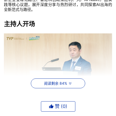
AI
践等核心议题，展开深度分享与热烈研讨，共同探索
出海的
全新范式与路径。
主持人开场
阅读剩余 84%
赞 (
0
)
160
TVP
健康
副总裁、腾讯云
褚瑞