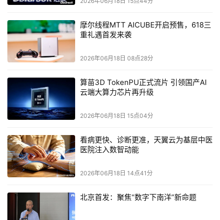
2026年06月18日 15点44分
摩尔线程MTT AICUBE开启预售，618三
重礼遇首发来袭
2026年06月18日 08点28分
算苗3D TokenPU正式流片 引领国产AI
云端大算力芯片再升级
2026年06月18日 15点04分
香港数码港行政总裁
郑松岩
TVP
香港数码港行政总裁
郑松岩
博士
首先对各位
专家和嘉宾的
看病更快、诊断更准，天翼云为基层中医
TVP
到来表示热烈欢迎。他表示，
汇聚了云计算、人工智能、
医院注入数智动能
数字化转型
等各领域
的顶尖专家，本次大家走进数码港，是把
技术
洞察
、产业经验
、
国际视野与香港平台优势连接起来的重
2026年06月18日 14点41分
要契机。
郑松岩博士结合数码港作为香港科创孵化与人工智能产业高地
北京首发：聚焦“数字下南洋”新命题
的定位，分享了香港整体创科生态现况、数码港针对人工智能
企业与初创公司的各项扶持政策，并剖析香港衔接内地、连接