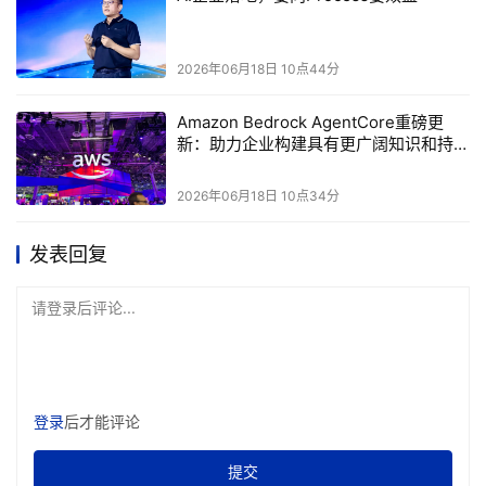
2026年06月18日 10点44分
Amazon Bedrock AgentCore重磅更
新：助力企业构建具有更广阔知识和持续
学习能力的Agent
2026年06月18日 10点34分
发表回复
TVP
香港科技大学首席副校长、腾讯云
郭毅可
请登录后评论...
他指出，所有法律制度与社会秩序都是为人而设，即便机器人
可以完成所有任务，人依然不可能退场。
“
机器和人负责不同的
事情
，
机器负责解锁、验证与规则化工作；人负责设定目标、
判断是非、分配责任与承担责任。
”
登录
后才能评论
Agentic AI
“
”
面临的核心形态是
可控自治
：机器完成部分工作，
但人必须对结果进行校验。这不仅是技术问题，更是社会问
Agentic AI
题。责任的转移如何界定，
何时该介入、何时该交还
提交