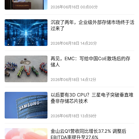
TVP
国际市场的独特优势。他表示，数码港期待与腾讯云及
专
2026年06月16日 00点00分
家网络深化协作，发挥各自所长，让园区企业既能用好业界优
秀的技术工具，也能借助多方网络走向更广阔的市场。
沉寂了两年，企业级外部存储市场终于活
过来了
2026年06月18日 14点20分
再见，EMC：写给中国CoE散场后的存
储人
2026年06月18日 14点12分
以后要有3D CPU？三星电子突破垂直堆
叠非存储芯片技术
2026年06月18日 13点59分
腾讯云开发者业务总监
李佳忆
金山云Q1营收同比增长37.2% 调整后
TVP
腾讯云开发者业务总监
李佳忆
表示，
腾讯云
专家计划从
EBITDA率提升至27.6%
2018
8
600
TVP
年启动至今已有
年，现在
已有
超过
位
专家，涵盖