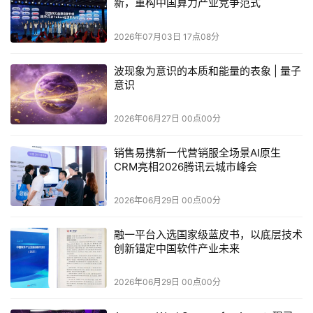
新，重构中国算力产业竞争范式
AMD高校“春雨计划”秉持“春雨无声、润物育人”的理
念，默默地为AI时代的教育和科研插上AI的翅膀。随着
2026年07月03日 17点08分
“AI+创新应用与实训中心”在北京交通大学的正式设立，双方
基于AI的创新与协作将再上新台阶，更好地助力AI时代的人
波现象为意识的本质和能量的表象 | 量子
才培养，推动AI创新成果的转化和落地，助力“人工智能+”
意识
在AI浪潮中蓬勃发展。
2026年06月27日 00点00分
销售易携新一代营销服全场景AI原生
CRM亮相2026腾讯云城市峰会
本文来源于DOIT传媒，文章内容仅供参考，不构成投资建议。
2026年06月29日 00点00分
融一平台入选国家级蓝皮书，以底层技术
创新锚定中国软件产业未来
2026年06月29日 00点00分