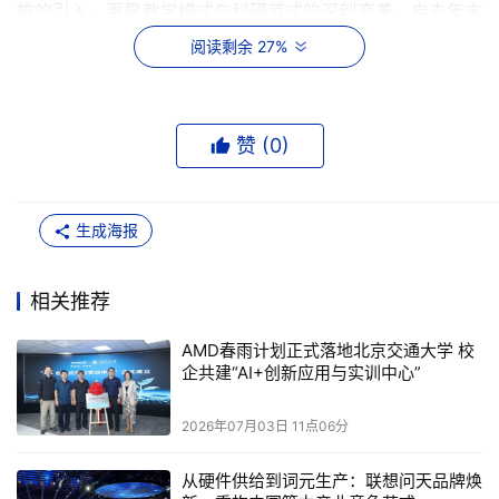
施的引入，更是教学模式与科研范式的深刻变革。自去年末
AMD高校“春雨计划”走进北京交通大学以来，以AMD锐龙AI
阅读剩余 27%
Max+395平台为核心的AMD端侧智能体AI解决方案，以及
开源的ROCm开发软件等，为北京交通大学的师生们提供了
可及、易用、开放、创新的教学研平台。如今北京交通大学
赞 (
0
)
计算机科学与技术学院教授王东作为“AI+创新应用与实训中
心”接口人，已经在教学中基于锐龙AI Max+ 395平台开设了
“异构并行计算和信息实训”相关课程。
生成海报
作为“春雨计划”的核心硬件平台，AMD锐龙AI
Max+395凭借创新的“CPU+GPU+NPU”异构架构，集成16
相关推荐
核Zen 5 CPU、RDNA 3.5图形单元及50 TOPS算力的
AMD春雨计划正式落地北京交通大学 校
NPU，通过统一内存架构最高支持128GB内存，并分配
企共建“AI+创新应用与实训中心”
96GB专用于显存，彻底解决了本地大模型运行的显存焦
虑，开箱即用，方便本地部署，可精准匹配高校教学、科研
2026年07月03日 11点06分
与创新实践场景，是端侧、边缘侧AI产教研学一体的理想创
新平台。
从硬件供给到词元生产：联想问天品牌焕