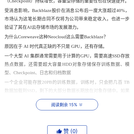
（Checkpoint）持续增长，容量型存储的重要性也在快速提升。
受消息影响，Backblaze股价在消息公布后一度大涨超过40%，
市场认为这笔长期合同不仅将为公司带来稳定收入，也进一步
验证了其在AI云存储市场的发展潜力。
为什么
C
o
r
e
w
e
a
v
e
这种
Neocloud
这么
需要Backblaze？
原因在于 AI 时代真正缺的不只是 GPU，还有存储。
一个大型 AI 集群通常需要用于计算
的
GPU
，
需要
高速SSD存放
热点数据
，
还需要
超大容量HDD对象存储保存训练数据、模
型、Checkpoint、日志和归档数据
一个企业可能存放20PB的训练数据
，
训练时，只会把几百 TB 
数据加载到SSD
，
剩下的大部分数据长期放在对象存储中。如果
全部放在 Amazon Web Services 的 S3，成本会非常高。
阅读剩余 15%
而Backblaze 最大的优势就是HDD成本低
，
能提供
与
S3 API兼容
的
API，
而且
，
按容量收费更便宜
，
出站流量费用相比传统公有
云相对较低
。
赞 (
0
)