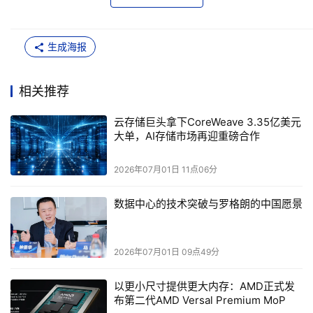
因此，对需要存放数十PB甚至E
B
级别
数据的AI云厂商来说，可
以显著降低整体存储成本
。
生成海报
相关推荐
本文来源于DOIT传媒，文章内容仅供参考，不构成投资建议。
云存储巨头拿下CoreWeave 3.35亿美元
大单，AI存储市场再迎重磅合作
2026年07月01日 11点06分
数据中心的技术突破与罗格朗的中国愿景
2026年07月01日 09点49分
以更小尺寸提供更大内存：AMD正式发
布第二代AMD Versal Premium MoP