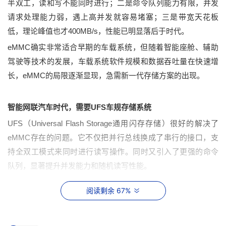
半双工，读和写不能同时进行；二是命令队列
能力有限
，
并发
请求
处理能力弱
，遇上高并发就容易
堵塞；
三是带宽天花板
400MB/s
低，理论峰值也
才
，性能已明显落后于时代。
eMMC
确实非常适合早期的车载系统，但随着智能座舱、辅助
驾驶等技术的发展，车载系统软件规模和数据吞吐量在快速增
eMMC
长，
的局限逐渐显现，急需新一代存储方案的出现。
UFS
智能网联汽车时代，需要
车规存储系统
UFS
Universal Flash Storage
（
通用闪存存储）
很好的
解决
了
eMMC
存在的
问题。它
不仅
把并行总线换成了串行的接口，
支
持
全双工
模式来同时进行
读写
操作。同时
又引入了
更强的
命令
队列，显著提升
并发能力和
随机读写性能
。
UFS 1.0
2011
UFS
标准最早是在
年发布的，它
奠定
了
基本架构，
阅读剩余 67%
SCSI
包括
采用串行接口
、
支持
命令集
、
支持全双工传输
以及
命
令队列
。但由于技术生态不成熟，没有被大规模商用，
市场仍
eMMC
被
统治
。