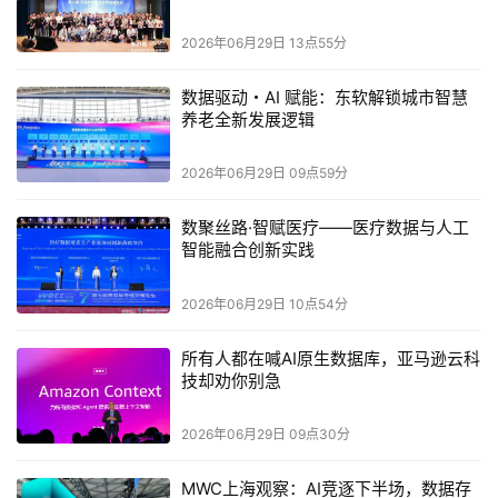
2026年06月29日 13点55分
数据驱动・AI 赋能：东软解锁城市智慧
养老全新发展逻辑
2026年06月29日 09点59分
数聚丝路·智赋医疗——医疗数据与人工
智能融合创新实践
2026年06月29日 10点54分
此外，
随着汽车电子电气架构从传统的分布式域控制走向集中
所有人都在喊AI原生数据库，亚马逊云科
技却劝你别急
式域控、乃至中央计算，
对
存储提出了更高要求。为此，闪迪
又针对中央计算架构里的高负载场景推出了车规级的
2026年06月29日 09点30分
SANDISK® AT EN610 NVMe SSD
，
可以更好地
整合多域负
载
。
MWC上海观察：AI竞逐下半场，数据存