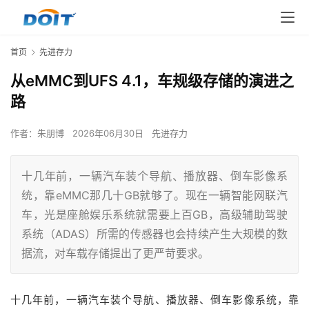
首页
先进存力
从eMMC到UFS 4.1，车规级存储的演进之
路
作者：
朱朋博
2026年06月30日
先进存力
十几年前，一辆汽车装个导航、播放器、倒车影像系
统，靠eMMC那几十GB就够了。现在一辆智能网联汽
车，光是座舱娱乐系统就需要上百GB，高级辅助驾驶
系统（ADAS）所需的传感器也会持续产生大规模的数
据流，对车载存储提出了更严苛要求。
十
几
年前，一辆
汽车
装
个导航
、
播放器、
倒车影像
系统，靠