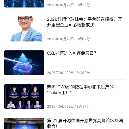
2026年06月29日 10点25分
SANDISK® iNAND® AT EU752
全面升级。它采用
了
先进的
2026红帽全球峰会：平台即选择权，开
源重塑企业AI落地新范式
BiCS8 TLC NAND
256GB
技术，
带来更强的可靠性，提供从
到
1TB
UFS 4.1
4,300 MB/s
的选择。得益于
，其
顺序读
写至高可达
2026年06月29日 16点02分
4,100 MB/s
UFS 3.1
与
，
相较于
直接翻倍。
SANDISK® iNAND® AT EU752
可
支持最新高级驾驶辅助系统
CXL能否进入AI存储层级？
ADAS
（
）的数据需求
，包括
信息娱乐、导航、高清地图、
V2V/V2I
通信、驾驶事件记录仪，以及新兴的智能汽车应用，如
2026年06月29日 15点30分
自动驾驶和机器人出租车
等场景。
奔向“GW级”的数据中心和未投产的
“Token工厂”
2026年06月29日 13点57分
第 21 届开源中国开源世界高峰论坛圆满
收官！