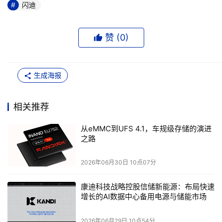
闪迪
2016
UFS 2.0
年进入
时代，随着
带宽
的
大幅提高
，也正式开始了
eMMC
UFS 2.1
替代
的进程。随后的
则进一步优化功耗与可靠
赞 (
0
)
eMMC
性，成为智能手机主流存储方案
，在更大范围内取代
。
UFS
2018
UFS 3.
0
此前的
主要面向手机和平板
，
年发布的
，不仅
性能翻倍
，还加入了专为汽车市场引入的功能，使其能够在更
生成海报
2020
UFS 3.
1
宽的温度范围内运行和更新操作
。
年的
继续引入新
的技术，优化使用体验。
相关推荐
2022
UFS 4.0
年，
发布，将性能再次翻倍，
理论接口带宽至高可
从eMMC到UFS 4.1，车规级存储的演进
5.8GB/s
2025
UFS
4
.
1
达约
。
年发布的
，进一步
降低延迟
、
优化
之路
随机访问
、
提高能效
，面向包括车载系统在内的场景优化使用
体验。
2026年06月30日 10点07分
康迪科技战略控股信储新能源：布局快速
UFS 4.1
闪迪发布旗下首款
车规级嵌入式
存储
增长的AI数据中心备用电源与储能市场
2025
SANDISK® iNAND® AT EU752 UFS 4.1
年，
闪迪
推出了
嵌
UFS 4.1
入式闪存驱动器
，这
是闪迪旗下首款采用
标准的车规级
2026年06月29日 10点54分