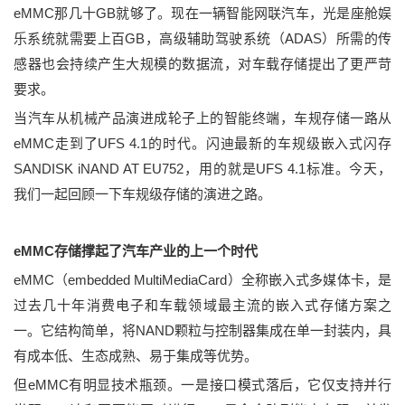
eMMC
GB
那几十
就
够了。现在一辆智能网联汽车，光是座舱娱
G
B
ADAS
乐
系统就需要
上百
，
高级辅助驾驶系统（
）所需的传
感器也会持续产生大规模的数据流，
对
车载存储提出了更严苛
要求
。
当
汽车从机械产品演进成轮子上的智能终端
，
车规存储
一路
从
eMMC
UFS 4.1
走到了
的时代
。闪迪最新的车规级嵌入式闪存
SANDISK iNAND AT EU752
UFS 4.1
，用的就是
标准。
今天，
我们一起回顾一下车规级存储的演进之路。
eMMC
存储
撑起了
汽车产业的
上一个时代
eMMC
embedded MultiMediaCard
（
）全称嵌入式多媒体卡，是
过去几十年消费电子和车载领域最主流的嵌入式存储方案之
NAND
一。它结构简单，将
颗粒与控制器集成在单一封装内，具
有成本低、生态成熟、易于集成等优势。
eMMC
但
有明显技术
瓶颈
。
一是接口模式落后，它
仅支持
并行