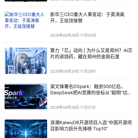
ICVs
嵌入式闪存产品
，
专为智能网联汽车（
）和软件定义汽车
新华三CEO重大人事变动：于英涛离
SDVs
AI
（
）等新一代车载
系统打造。
开，王竑弢接替
2026年06月29日 17点30分
算力「芯」动向 | 为什么又是郑州？AI芯
片的退烧药，藏在郑州的金刚石里
2026年06月29日 17点29分
梁文锋署名DSpark：融资500亿后，
DeepSeek把AI竞赛的坐标从“聪明”切到
了“快”
2026年06月29日 17点27分
浪潮KaiwuDB开源项目入选“中国开源项
目影响力跃升先锋榜 Top10”