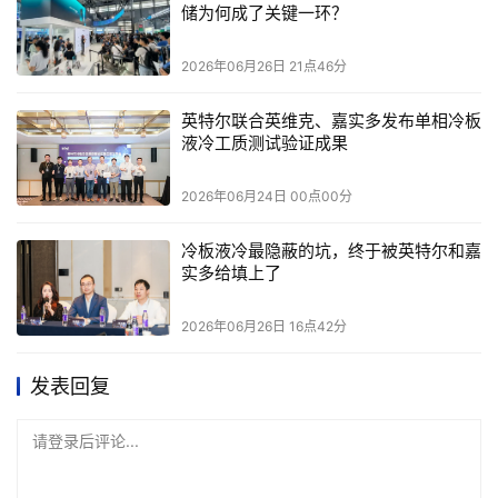
储为何成了关键一环？
车规级存储
的
技术门槛
，不
只是
在速度上
2026年06月26日 21点46分
SANDISK® iNAND® AT EU752 UFS 4.1
虽然带来了更完备的功
能特性，更强的综合性能，更大的容量，但对于车规级存储来
英特尔联合英维克、嘉实多发布单相冷板
液冷工质测试验证成果
说，这些只是基本功。
车规存储真正难的地方，
还在于这几条
硬指标
：
2026年06月24日 00点00分
第一是宽温。车里的工作环境比机房恶劣得多，夏天暴晒、冬
天严寒，存储芯片得在零下几十度到上百度的范围里稳定工
冷板液冷最隐蔽的坑，终于被英特尔和嘉
实多给填上了
作。
第二是数据保持，车可能停在车库里几个月不开，里面的数据
2026年06月26日 16点42分
不能丢。
这
是车规存储区别于普通消费存储的关键
点。
第三是异常掉电保护，车随时可能突然断电，断电那一刻正在
发表回复
写的数据必须保住
，
不出错、不损坏。
请登录后评论...
SANDISK® iNAND® AT EU752 UFS
对于这些严苛的硬指标，
4.1
SANDISK® AT EN610 NVMe SSD
和
都
围绕这些需求进行针