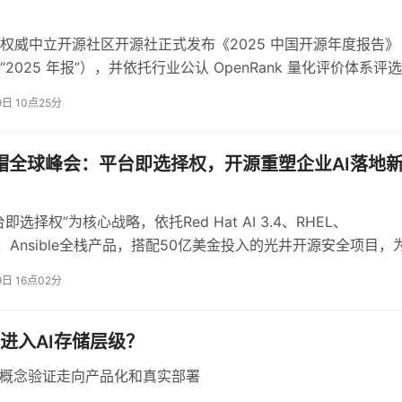
正在从分散的全国布局，向关键节点的垂直整合演进。材料、整
本、供应链风险都会大幅下降。
权威中立开源社区开源社正式发布《2025 中国开源年度报告》
2025 年报”），并依托行业公认 OpenRank 量化评价体系评选
项目影响力跃升先锋榜 Top10」
9日 10点25分
是国家级布局，中科粉研项目由郑州高新区引进。
只有国资能提供足够的耐心资本，把材料这种最底层、最慢见效
红帽全球峰会：平台即选择权，开源重塑企业AI落地
即选择权”为核心战略，依托Red Hat AI 3.4、RHEL、
ift、Ansible全栈产品，搭配50亿美金投入的光井开源安全项目，
、安全、灵活、可规模化的统一底座。
9日 16点02分
的课
汽车和5G基站的功率与频率问题。
否进入AI存储层级？
从概念验证走向产品化和真实部署