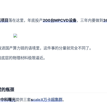
链项目
落在这里，年底投产
200台MPCVD设备
，三年内要做到
3
放进国产算力链的语境里，这件事的分量就完全不同了。
最底层的物理材料极限逼近。
置的瓶颈
由
中科曙光
提供三套
s
caleX万卡超集群
。