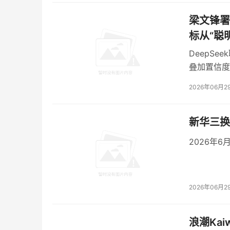
如果国内能自主供应高质量金刚石热沉和衬底，
梁文锋署名
能在机箱设计和组装工艺上内卷。
标从“聪明
郑州这个项目，实际上是在给国产算力整机厂补
DeepSe
叠加置信度
推理效率决
03
2026年06月2
为什么偏偏是郑州？因为产业链正在垂直
新华三换
2026年6
国内很多城市争抢半导体项目时，习惯讲政策优
但中科粉研选址郑州，首先看中的是
河南
在全球
过
80%
来自中国，而中国产能的绝对重心就在河
2026年06月2
这不是简单的就近取材，而是产业链的垂直压缩
超聚变整机厂在郑州，国家超算互联网重载节点
浪潮Ka