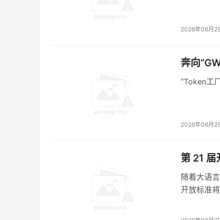
第四代半导体以金刚石和氧化镓为核心，禁带宽度
物理极限。
2026年06月2
当国产算力集群从万卡走向3万卡、5万卡，热
料的突破，再先进的芯片架构和互联技术，都会
奔向“G
郑州这个项目的真正意义，在于它标志着国产算
理层
。
“Toke
这不是另起炉灶，而是就地升级。
河南把全球第一的超硬材料产能，翻译成AI时代
2026年06月2
当各地还在争论该建多少智算中心时，郑州已经
芯片能在持续重载下不烧坏。
第 21
随着大语言
开放标准将
写在最后