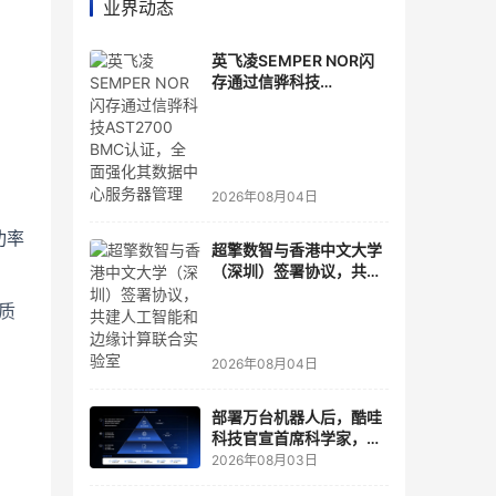
业界动态
英飞凌SEMPER NOR闪
存通过信骅科技
AST2700 BMC认证，全
面强化其数据中心服务器
管理
2026年08月04日
功率
超擎数智与香港中文大学
（深圳）签署协议，共建
人工智能和边缘计算联合
质
实验室
2026年08月04日
部署万台机器人后，酷哇
科技官宣首席科学家，要
让世界模型交付生产力
2026年08月03日
芯片