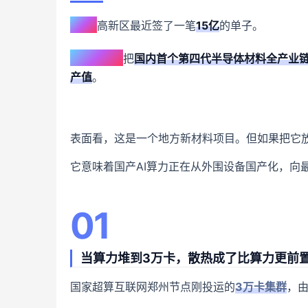
郑州
高新区最近签了一笔
15亿
的单子。
中科粉研
把
国内首个第四代半导体材料全产业
产值
。
表面看，这是一个地方新材料项目。但如果把它
它意味着国产AI算力正在从外围设备国产化，向
01
当算力堆到3万卡，散热成了比算力更前
国家超算互联网郑州节点刚投运的
3万卡集群
，