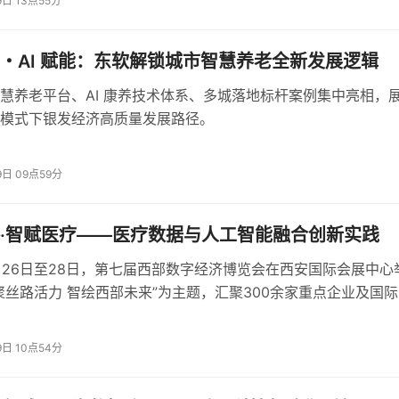
9日 13点55分
片能在持续重载下不烧坏。
・AI 赋能：东软解锁城市智慧养老全新发展逻辑
慧养老平台、AI 康养技术体系、多城落地标杆案例集中亮相，
动向 ·
专注AI与算力产业观察
模式下银发经济高质量发展路径。
9日 09点59分
·智赋医疗——医疗数据与人工智能融合创新实践
6月26日至28日，第七届西部数字经济博览会在西安国际会展中心
聚丝路活力 智绘西部未来”为主题，汇聚300余家重点企业及国
表。
0160s6?cre=tianyi&mod=wlocal&loc=6&r=0&rfunc=19&tj=cxvertical_wlocal&tr=1046&pos=75）
9日 10点54分