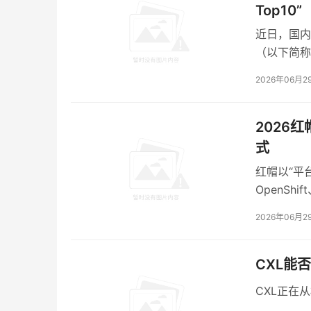
Top10”
三个环节落在同一地理节点，意味着国产算力链
算力网络在同一个城市闭环，调试周期、物流成
近日，国内
（以下简称“
更深层的逻辑是，国资在主导这场整合。
「中国开源
2026年06月2
超聚变是河南国资接盘华为分家业务，超算节点
在半导体这种重资产、长周期、强政策的领域，
2026
节撑起来。
式
红帽以“平台
04
OpenSh
业提供稳定
2026年06月2
从第三代到第四代，国产算力在补物理层
第三代半导体碳化硅和氮化镓，解决的是新能源
CXL能
CXL正在