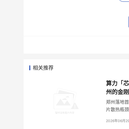
热管理和功率模块封装两个最痛的环节。
02
超聚变582亿营收背后，藏着一个材料级
超聚变年营收冲到
582亿
，AI服务器收入两年翻
但招股书里的毛利率数据很刺眼，2025年AI服
相关推荐
利润被挤压的原因之一，是整机厂在产业链里的
算力「芯
上游芯片和关键元器件被少数供应商把持，下游
州的金刚
超聚变想从组装厂转型为全栈解决方案提供者，
郑州落地首
赖进口，整机厂的技术升级空间就会被锁死。
片散热瓶颈
金刚石和氧化镓这类第四代半导体材料，恰恰是打
2026年06月2
成为比制程更稀缺的资源。