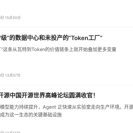
更大、击穿电场更高、热导率更优异，瞄准的是AI算力爆炸时
9日 15点30分
管理和功率密度不再是工程优化问题，而是物理极限问题。没有底
在持续重载下被热量拖垮。
W级”的数据中心和未投产的“Token工厂”
力链的补课方向，已经从设备层、系统层，下沉到了最底层的
材
n工厂”这条从瓦特到Token的价值链条上就开始叠加更多变量
最稀缺的半导体材料能力。
9日 13点57分
用行动证明了一件事：算力竞争的终点不是比谁的卡多，而是比
 届开源中国开源世界高峰论坛圆满收官！
模型能力持续提升，Agent 正快速从实验室走向生产环境。开
成为这一生态的关键基础设施