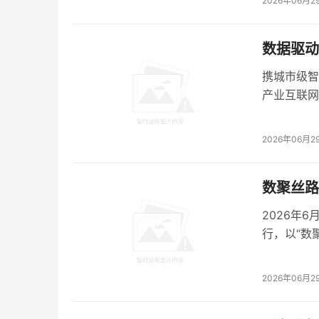
2026年06月2
算力竞争的终点不是比谁的卡多，而是比谁的芯
数据驱动
携城市级智
算力“芯”
产业互联网
2026年06月2
今日阅读文章分享：
(1)
国内首个第四代半导体材料全产业链项目落地
数聚丝路
（链接：https://chinaaet.com/article/3000178635）
(2)3万卡落地，国家超算互联网进入“重载时代”
2026年
行，以“数
（链接：https://mp.weixin.qq.com/s/kzlBQ9bcy2C_74hVqP6rOQ）
织商协会代
(3)年入582亿，河南跑出一个AI算力大厂
(链接：https://cj.sina.com.cn/articles/view/7692741104/1ca85e9f0001
2026年06月2
本文若有歧义欢迎读者分享指正。