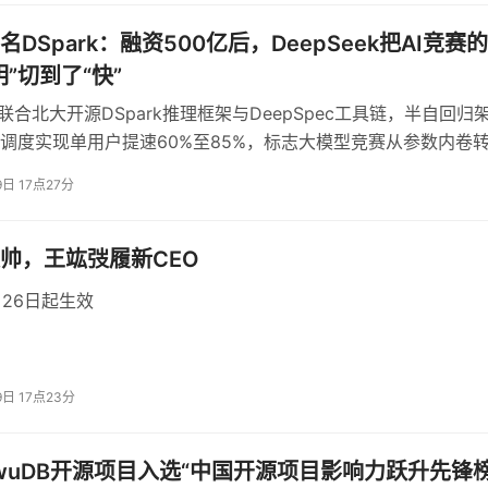
超聚变这样的整机厂就能在系统级散热方案上做出差异化，而不
DSpark：融资500亿后，DeepSeek把AI竞赛
”切到了“快”
一块最关键的材料拼图。
ek联合北大开源DSpark推理框架与DeepSpec工具链，半自回归
调度实现单用户提速60%至85%，标志大模型竞赛从参数内卷
胜。
9日 17点27分
压缩
帅，王竑弢履新CEO
月26日起生效
惠和人才储备。
超硬材料产业里已经坐了几十年的头把交椅。全球人造金刚石产
南。
9日 17点23分
。
在郑州，现在第四代半导体材料也在郑州。
iwuDB开源项目入选“中国开源项目影响力跃升先锋