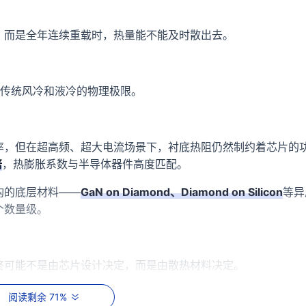
，而是全年连续重载时，热量能不能及时散出去。
近传统风冷和液冷的物理极限。
率，但在超高频、超大电流场景下，衬底热阻仍然制约着芯片的
倍
，热膨胀系数与半导体器件高度匹配。
构的底层材料——
GaN on Diamond、Diamond on Silicon
等异
个数量级。
终可能不是由芯片设计决定，而是由散热材料决定。
单晶晶圆，50条LPPHT产线输出微纳米球形金刚石，直接指向AI
阅读剩余 71%