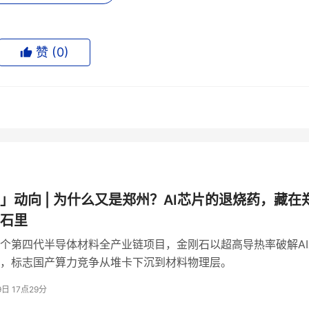
赞 (
0
)
隐忧
昇腾生态
了近四倍，是
里出货金额和出货量双双居首的整机伙
务器毛利率只有
6.55%
，比通用服务器还低。
议价权有限。
」动向 | 为什么又是郑州？AI芯片的退烧药，藏在
互联网客户压价凶猛。
石里
本质上是在寻找技术护城河。但如果国产算力链在底层材料上始
个第四代半导体材料全产业链项目，金刚石以超高导热率破解AI
，标志国产算力竞争从堆卡下沉到材料物理层。
破这种锁死的关键。当国产AI芯片的功率密度持续攀升，散热
9日 17点29分