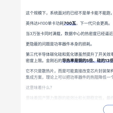
这个规模下，系统面对的已经不是单卡能不能跑
英伟达H100单卡功耗
700瓦
，下一代只会更高。
当3万张卡同时满载，数据中心的热密度已经逼
更隐蔽的问题是功率器件本身的损耗。
第三代半导体碳化硅和氮化镓虽然提升了开关效
密度上限。金刚石的
导热率是铜的5倍、硅的13
它不只是散热片，而是可能直接改变芯片封装架
集成方案，理论上可以把功率器件的热阻降低一
这意味着什么？
意味着国产算力集群的能效比和长期稳定性，最
郑州这个项目500台MPCVD设备生产2到4英寸