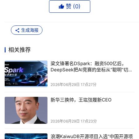
赞 (
0
)
自回归草稿像手写，一笔一画猜得准，但写得慢；并行草稿
像复印，一次性印一整页，快是快了，却经常印出前后矛盾
的句子，越往后错得越离谱，接受率断崖式下跌。
生成海报
半自回归架构
DSpark的破局点在
。
相关推荐
它保留了并行主干的高吞吐优势，同时叠加了一个极轻量的
梁文锋署名DSpark：融资500亿后，
串行模块，给每个位置补充前缀依赖的转移偏置。
DeepSeek把AI竞赛的坐标从“聪明”切到
了“快”
实验里有个反直觉的数据。
2026年06月29日 17点27分
新华三换帅，王竑弢履新CEO
2026年06月29日 17点23分
浪潮KaiwuDB开源项目入选“中国开源项