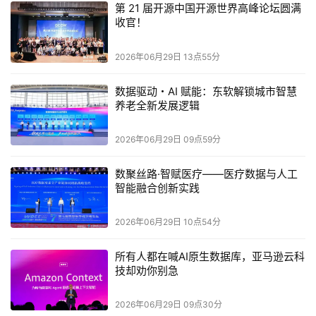
第 21 届开源中国开源世界高峰论坛圆满
收官！
02
2026年06月29日 13点55分
置信度调度：算力从平均主义走向精准主义
数据驱动・AI 赋能：东软解锁城市智慧
养老全新发展逻辑
如果说半自回归解决的是草稿质量，那置信度调度解决的就
是验证效率。
2026年06月29日 09点59分
传统做法里，草稿模型生成多少个token，就原封不动提交
数聚丝路·智赋医疗——医疗数据与人工
智能融合创新实践
多少个给大模型验证，这是一种全量盲审。
2026年06月29日 10点54分
但越往后的token越不靠谱，把低置信度的候选送去验证，
所有人都在喊AI原生数据库，亚马逊云科
看似只浪费了一点算力，在高并发的生产系统里却是灾难性
技却劝你别急
的系统性损耗。
2026年06月29日 09点30分