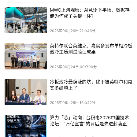
DSpark的做法是给草稿模型加装一个置信度头，实时预测
MWC上海观察：AI竞逐下半场，数据存
每个token的存活概率。
储为何成了关键一环？
但AI打分天生容易自我感觉良好，估出来的通过率往往偏乐
2026年06月26日 21点46分
观。
英特尔联合英维克、嘉实多发布单相冷板
团队配套的时序温度缩放校准方案，把误差从原来的
3%至
液冷工质测试验证成果
8%压缩到约1%
，让概率预估变得足够精准。
2026年06月24日 00点00分
基于这个精准预判，硬件感知调度器会根据实时引擎吞吐动
态分配验证预算。
冷板液冷最隐蔽的坑，终于被英特尔和嘉
实多给填上了
低负载时自动拉长验证块，把空闲算力吃满；高负载时主动
裁剪低价值token，避免资源争抢。
2026年06月26日 16点42分
这相当于让推理系统从静态配置走向了动态自适应，从撒网
算力「芯」动向 | 台积电2026中国技术
捕鱼变成了精准垂钓。
论坛：“万亿宣言”的背后是先进封装正在
重新定义算力权力结构