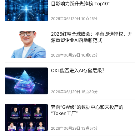
目影响力跃升先锋榜 Top10”
2026年06月29日 10点25分
2026红帽全球峰会：平台即选择权，开
源重塑企业AI落地新范式
两层Transformer深度的DSpark，在所有测试领域超过了
五层DFlash的接受长度
。当草稿块长从7增加到15时，
2026年06月29日 16点02分
DSpark相对DFlash的优势从
15%至18%扩大至22%至
CXL能否进入AI存储层级？
30%
。
这意味着，并行架构的长块速度潜力，此前一直被后缀衰减
2026年06月29日 15点30分
封印，而半自回归设计把它彻底释放了出来。
奔向“GW级”的数据中心和未投产的
在AI工程领域，聪明的架构比盲目的深度更重要。
“Token工厂”
DSpark不是在原有路线上打补丁，而是在串行和并行之
2026年06月29日 13点57分
外，劈开了第三条路。