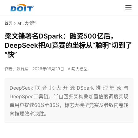
首页
AI与大模型
梁文锋署名DSpark：融资500亿后，
DeepSeek把AI竞赛的坐标从“聪明”切到了
“快”
作者：
赖雅清
2026年06月29日
AI与大模型
DeepSeek联合北大开源DSpark推理框架与
DeepSpec工具链，半自回归架构叠加置信度调度实现
单用户提速60%至85%，标志大模型竞赛从参数内卷转
向推理效率决胜。