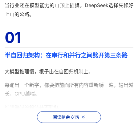
当行业还在模型能力的山顶上插旗，DeepSeek选择先修好
上山的公路。
01
半自回归架构：在串行和并行之间劈开第三条路
大模型推理慢，根子出在自回归机制上。
每蹦出一个新字，都要把前面所有内容重新嚼一遍，输出越
长，GPU越喘。
推测解码的解法并不新鲜。
阅读剩余 81%
让小模型先写草稿，大模型再批量批改。
但过去两条技术路线各自卡壳。