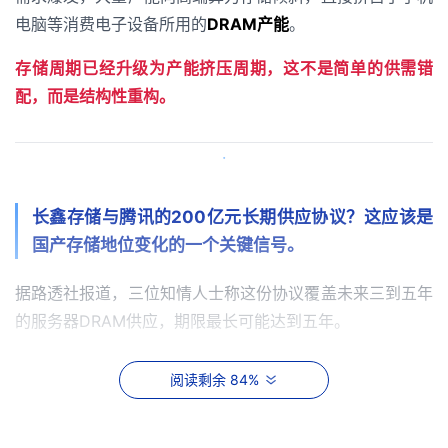
电脑等消费电子设备所用的
DRAM产能
。
存储周期已经升级为产能挤压周期，这不是简单的供需错
配，而是结构性重构。
·
长鑫存储与腾讯的200亿元长期供应协议？这应该是
国产存储地位变化的一个关键信号。
据路透社报道，三位知情人士称这份协议覆盖未来三到五年
的服务器DRAM供应，期限最长可能达到五年。
同时有消息称
长鑫
还在与
阿里
、
字节
、
小米
等中国互联网巨
阅读剩余 84%
头洽谈类似合作。
如果这些传闻属实，意味着下游客户愿意用订单确定性来锁