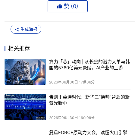
定上游产能，这种深度绑定过去是
美光
、
三星
、
SK海力士
赞 (
0
)
的特权，现在
长鑫
似乎也有机会拿到入场券。
再者，腾讯是中国最大的云服务商之一，其AI大模型混元、
生成海报
视频号算力底座、企业微信与游戏服务器对DRAM的需求是
刚性且持续增长的。
相关推荐
在AI算力军备竞赛中，云厂商的资本开支正在从GPU向存储
算力「芯」动向 | 从长鑫的潜力大单与韩
带宽同步扩张，因为再强的算力芯片也需要足够的内存带宽
国的5760亿美元豪赌，AI产业的上游正
来喂饱数据。
在快速更迭，存储芯片的定价权正在悄悄
转移
2026年06月30日 17点06分
长鑫如果真能切入腾讯的服务器供应链，意味着国产存储不
再只是消费级市场的替补，而是开始承接中国互联网最核心
告别于英涛时代：新华三“换帅”背后的新
紫光野心
的算力基础设施需求。
长鑫
的底气来自实打实的产能爬坡。
2026年06月30日 16点09分
2026年第一季度其DRAM销售收入环比暴增
115%
，全球市
复盘FORCE原动力大会，读懂火山引擎