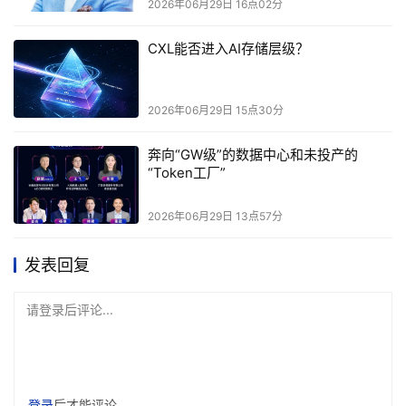
2026年06月29日 16点02分
储崛起的国家资本主义路径，只不过这一次赌注押在了AI算
CXL能否进入AI存储层级？
力上。
·
2026年06月29日 15点30分
奔向“GW级”的数据中心和未投产的
焦虑其实是双向的。
“Token工厂”
当产能大量向HBM倾斜时，消费级DRAM的供给自然被抽
2026年06月29日 13点57分
干，这正是本轮内存涨价的根源。
发表回复
苹果
现有设备的DRAM供应完全依赖
美光
、
三星
、
SK海力
士
三家，在涨价周期里这种单源依赖等于把命脉交到别人手
请登录后评论...
上。
据六位知情人士消息，
苹果
正在向美国政府游说，寻求获批
采购
长鑫存储
的内存芯片。如果这一消息属实，其象征意义
登录
后才能评论