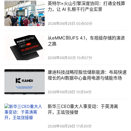
6月29日，韩国政府宣布规模达
5760亿美元
的AI芯片国家
英特尔×火山引擎深度协同：打通全栈算
力，让 AI 扎根千行产业实景
战略，将半导体、物理AI与AI数据中心定位为产业升级的三
角支柱。
2026年06月25日 00点00分
同一天，
三星集团
宣布总投资
2655万亿韩元
的
十年计划
，
从eMMC到UFS 4.1，车规级存储的演进
SK集团
则计划未来十年每年在韩国国内投入逾
100万亿韩
之路
元
，两大财阀合计承诺超过
4800万亿韩元
，写下韩国史上
最大产业投资承诺。
2026年06月30日 10点07分
从平泽和龙仁的HBM晶圆厂，到
SK电讯
规划的
15GW
AI数
康迪科技战略控股信储新能源：布局快速
据中心网络，再到
三星
龟尾的人形机器人量产线，这些项目
增长的AI数据中心备用电源与储能市场
都在说明同一件事。
2026年06月29日 10点54分
韩国要把AI算力基础设施变成下一个国家经济支柱，五年内
将DRAM生产能力翻倍。
新华三CEO重大人事变动：于英涛离
开，王竑弢接替
但细看投资清单不难发现，HBM晶圆厂、AI服务器封装基
板、全固态电池占据核心位置，
SK海力士
更是把龙仁集群
2026年06月29日 17点30分