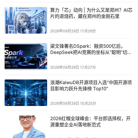
建设提前整整
12年
。
算力「芯」动向 | 为什么又是郑州？AI芯
片的退烧药，藏在郑州的金刚石里
这些动作暴露出一个真实的焦虑，HBM产线正在疯狂吞噬
传统DRAM的产能，而韩国财阀必须用万亿投资来确保自己
2026年06月29日 17点29分
不会在AI存储时代掉队。
梁文锋署名DSpark：融资500亿后，
这笔投资本质上是韩国对AI算力基础设施的一次国家级押
DeepSeek把AI竞赛的坐标从“聪明”切到
注。
了“快”
2026年06月29日 17点27分
HBM是GPU的内存搭档，英伟达H100、H200乃至下一代
Rubin对HBM的带宽需求是指数级增长的。
浪潮KaiwuDB开源项目入选“中国开源项
目影响力跃升先锋榜 Top10”
SK海力士
和
三星
争夺的不仅是存储市场份额，更是AI算力
产业链中内存带宽这一核心卡位的控制权。
2026年06月29日 10点25分
谁掌握了HBM的产能和良率，谁就能在AI算力时代对英伟
2026红帽全球峰会：平台即选择权，开
达、AMD乃至中国AI芯片厂商拥有议价能力。
源重塑企业AI落地新范式
韩国政府5760亿美元的战略定位，本质上是在复制当年存