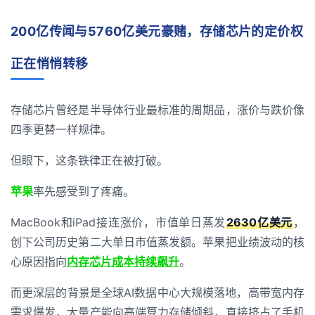
200亿传闻与5760亿美元豪赌，存储芯片的定价权
正在悄悄转移
存储芯片曾经是半导体行业最标准的周期品，涨价与跌价像
四季更替一样规律。
但眼下，这条铁律正在被打破。
苹果
率先感受到了疼痛。
MacBook和iPad接连涨价，市值单日蒸发
2630亿美元
，
创下公司历史第二大单日市值蒸发额
。苹果把业绩波动的核
心原因指向
内存芯片成本持续飙升
。
而更深层的背景是全球AI数据中心大规模落地，高带宽内存
需求爆发，大量产能向高端算力存储倾斜，直接挤占了手机