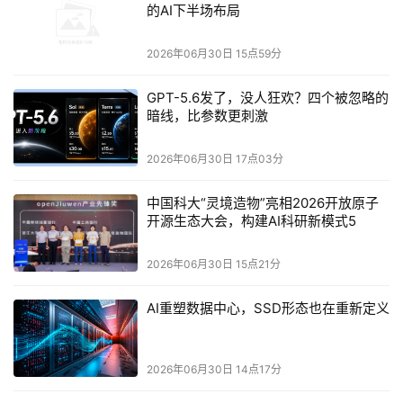
的AI下半场布局
占率达到
8%
稳居第四。
美国半导体分析机构SemiAnalysis预测，
长鑫
有望在年底
2026年06月30日 15点59分
超越
美光
跻身全球前三。
35万片
月产能正在兑现，
50万片
GPT-5.6发了，没人狂欢？四个被忽略的
的目标也已排上日程。
暗线，比参数更刺激
更关键的是，
长鑫科技
6月12日已获得中国证监会同意IPO
2026年06月30日 17点03分
注册的批文，拟募资
295亿元
，这是科创板史上第二大IPO
项目，规模仅次于
中芯国际的532亿元
。
中国科大“灵境造物”亮相2026开放原子
开源生态大会，构建AI科研新模式5
资本与产能双轮驱动，
长鑫
正在高度垄断的DRAM市场里撕
开一道越来越大的口子。
2026年06月30日 15点21分
AI重塑数据中心，SSD形态也在重新定义
·
韩国的回应来得又快又猛。
2026年06月30日 14点17分