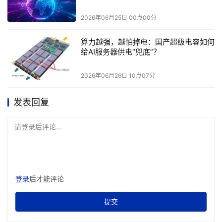
算力海洋联合承办的2026中国智算产业生态发展年会即将
于6月30日在深圳中洲万豪酒店正式召开。本届大会以“AI
2026年06月25日 00点00分
入场景，Token大时代”为主题，共包含主论坛、Token闪
算力越强，越怕掉电：国产超级电容如何
话、颁奖典礼、报告发布及解读、商务配对会、创新成果
给AI服务器供电“兜底”？
展、社交酒会等多元形式，打造覆盖技术交流、产业对接与
2026年06月26日 10点07分
生态合作的一体化平台。
发表回复
现场将重磅发布《2026 AI智能体产业生态图谱》、
《2026年中国第三方算力中心服务商发展研究报告》、
请登录后评论...
《算力底座之争：智算芯片产业链、竞争态势与趋势研判白
皮书》三大行业成果，全面洞察产业发展趋势，欢迎到场领
取最新报告。
登录
后才能评论
也欢迎扫描上方二维码，与算力服务商、互联网企业、设备
提交
厂商、IDC运营商、科研院所、投资机构、大模型企业等上