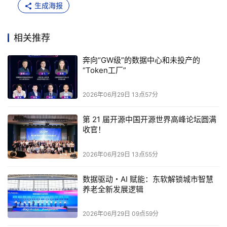
站在AI算力产业链视角上，要把电变成算力、变成Token，
生成海报
整个价值链是一步步传导的：从存储（HBM／DRAM／
NAND），到芯片制造与先进封装，再到数据中心的网络、
相关推荐
供电与散热——这是一条环环相扣的价值链，缺一环就无法
奔向“GW级”的数据中心和未投产的
形成闭环，产业链上不同角色所处的位置不同，大家眼里看
“Token工厂”
到的“Token工厂”的价值也就不同。因此，不同生态位角色
2026年06月29日 13点57分
对token工厂的角色定位其实有很大的差异。
第 21 届开源中国开源世界高峰论坛圆满
而当其叠加“GW级”的电力与资本元素之后，“Token工厂”这
收官！
条从瓦特到Token的价值链条上就开始叠加更多变量：面临
2026年06月29日 13点55分
着需求、电力、工程、商业化等多重挑战。
数据驱动・AI 赋能：东软解锁城市智慧
而这，正是2026年6月30日一场即将在深圳召开的智算产
养老全新发展逻辑
业高端对话所要逐一拷问的核心命题。届时，六位来自产业
2026年06月29日 09点59分
链不同环节的嘉宾——上海大晓无限机器人有限公司副总