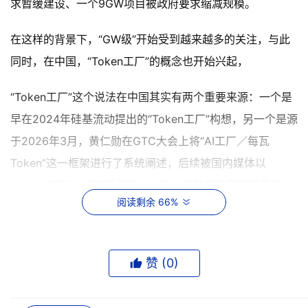
求暂缓建设、一个9GW项目被政府要求缩减规模。
在这样的背景下，“GW级”开始受到越来越多的关注，与此
同时，在中国，“Token工厂”的概念也开始兴起，
“Token工厂”这个说法在中国其实有两个重要来源：一个是
早在2024年硅基流动提出的“Token工厂”构想，另一个是源
于2026年3月，黄仁勋在GTC大会上将“AI工厂／每瓦
Token”这一框架进行了系统阐述，后续被国内媒体以
“Token工厂”一词广泛传播，之后从运营商的百亿级集采，
阅读剩余 66%
到A股概念板块，再到被纳入“算力网”国家规划，“Token工
厂”在中国完成了从概念到赛道、再到政策的快速跃迁——
这一速度，恰恰显示出它在中国市场所承载的特殊产业生态
赞 (
0
)
角色。