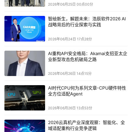
2026年06月25日 00点00分
智绘新生，解题未来：浩辰软件2026 AI
战略背后的行业探索与实践
无论您是投资人、数据中心运营方、芯片、设备与生态厂
2026年06月24日 17点28分
商，还是关心这轮算力周期走向的从业者，这场对话都将为
AI重构API安全格局：Akamai支招亚太企
你提供一份难得的前沿产业思想交锋。
业新型攻击危机破局之路
席位有限，欢迎扫描下方二维码报名，现场与以上算力产业
2026年06月26日 14点15分
高管同台问道，共探GW级Token工厂的真实成色。
AI时代CPU何为系列文章-CPU硬件特性
全方位适配Agent
[2026中国智算产业生态发展年会]
2026年06月26日 13点53分
2026云真机产业深度观察：智能化、全
由中国智算产业大会组委会主办，中国IDC圈、数字开物、
域适配重构行业竞争逻辑