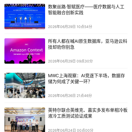
裁、开悟世界模型负责人王飞、CPE源峰执行总经理张超、
数聚丝路·智赋医疗——医疗数据与人工
万国数据服务有限公司高级副总裁周慧、上海宝信数据中心
智能融合创新实践
有限公司总经理夏亮、宏景科技股份有限公司上海分公司总
2026年06月29日 10点54分
经理杨俊、科华数据股份有限公司数云BG副总裁林建，将
在协鑫能源科技股份有限公司AIDC研究院院长赵斌的主持
所有人都在喊AI原生数据库，亚马逊云科
技却劝你别急
下，带来GW级Token工厂之问：究竟是产业趋势？还是一
场高杠杆豪赌？
2026年06月29日 09点30分
MWC上海观察：AI竞逐下半场，数据存
储为何成了关键一环？
2026年06月26日 21点46分
英特尔联合英维克、嘉实多发布单相冷板
液冷工质测试验证成果
2026年06月24日 00点00分