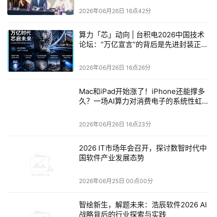
平。针对长程复杂任务执行、行业知识赋能、经验自演进、
2026年06月26日 16点42分
低成本规模化落地、跨组织协同与安全可靠六大挑战，华为
开源的 openJiuwen 从国产芯片协同、分布式运行时到蜂群
算力「芯」动向 | 台积电2026中国技术
论坛：“万亿宣言”的背后是先进封装正在
框架逐层构建，并以“协同工程”替代 harness 工程。该项目
重新定义算力权力结构
已在 AtomGit 以 Apache 2.0 协议开源，下载量突破120
2026年06月26日 16点26分
万，30多家行业伙伴商用落地，华为亦成为 Linux 基金会
AAIF 金牌会员。
Mac和iPad开始涨了！iPhone还能撑多
久？一场AI算力对消费电子的系统性虹吸
已经开始
聚焦 AI 产业落地实践，
中兴通讯开源战略总监孟伟
表示，
2026年06月26日 16点23分
中兴针对性推出 Co-Sight 工业级高可靠智能体底座架构。
对比 OpenClaw（探索型智能体中枢），Co-Sight 强调高
2026 IT市场年会召开，探讨数智时代中
保真执行与低/中熵环境下的稳定运行，支持大小模型协同
国软件产业发展态势
与零容错风险控制。
2026年06月25日 00点00分
小米 AI 平台部 LLM 推理负责人张晨
介绍，今年3月发布的
智绘新生，解题未来：浩辰软件2026 AI
MiMo-V2-Pro 作为国内首个支持 1M 上下文的开源万亿参数
战略背后的行业探索与实践