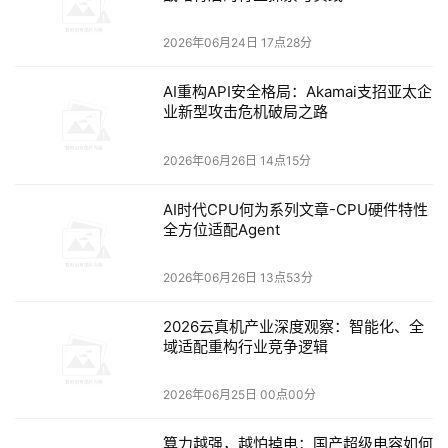
模型，在 Agent 与编程智能体快速爆发的背景下成为刚需，
带动 token 调用量指数级增长，预计半年内 API 调用量增长
2026年06月24日 17点28分
约 27 倍，但依托极致工程优化，推理算力卡仅增加约 3
AI重构API安全格局：Akamai支招亚太企
倍。
业新型攻击危机破局之路
基于开源中国 18 年的发展经验，
开源中国董事长马越
强
2026年06月26日 14点15分
调，无论在国内还是国外，开源本质上都是商业竞争的重要
工具，其背后必然存在清晰的商业利益驱动。开源并非目的
AI时代CPU何为系列文章-CPU硬件特性
全方位适配Agent
本身，而是互联网时代实现商业化竞争与社会化协作的高效
机制，软件、互联网与人工智能则只是承载创新的技术手
2026年06月26日 13点53分
段。
2026云真机产业深度观察：智能化、全
域适配重构行业竞争逻辑
在
CNCF 执行总监、Linux 基金会云与基础设施执行董事
Jonathan Bryce
看来，交付 token 的每一层都已被开源占
2026年06月25日 00点00分
据：底层是 Linux 与 Kubernetes，训练层 PyTorch 市占约
八成，推理层则有 vLLM、llm-d。
算力越强，越怕掉电：国产超级电容如何