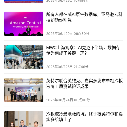
2026年06月29日 10点54分
开源发展的第一梯队。
所有人都在喊AI原生数据库，亚马逊云科
继陆首群的开场报告之后，论坛视野进一步延伸至全球，与
技却劝你别急
中国开源软件推进联盟及其主席陆首群长期友好的 Linux
Foundation执行董事 Jim Zemlin以视频致辞 “报喜 ”，宣布
2026年06月29日 09点30分
成立 AAIF，旨在为 Agentic AI构建中立、开放、开源的基
MWC上海观察：AI竞逐下半场，数据存
础，推动智能体人工智能的透明与协作发展。
储为何成了关键一环？
紧接着，
AAIF 执行总监、国际智能体 AI 基金会 Mazin
2026年06月26日 21点46分
Gilbert
指出，随着大语言模型能力持续提升，Agent 正快
英特尔联合英维克、嘉实多发布单相冷板
速从实验室走向生产环境。开源与开放标准将成为这一生态
液冷工质测试验证成果
的关键基础设施。
2026年06月24日 00点00分
华为 2012 泊松实验室主任叶琪
提出，Agent 正从单智能体
走向多智能体协同，并最终迈向“蜂群智能”，AI 的智力不再
冷板液冷最隐蔽的坑，终于被英特尔和嘉
实多给填上了
只取决于模型，蜂群形态的 Agent 同样能提升整体智能水