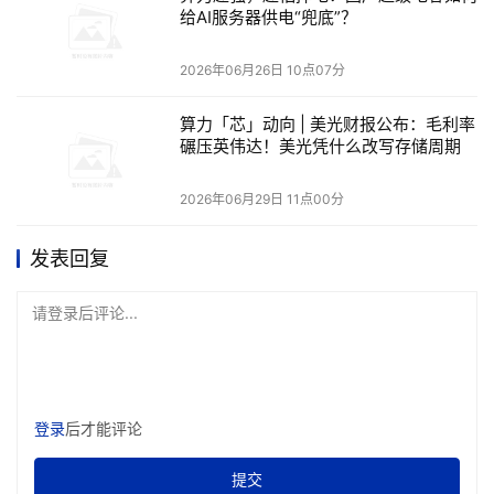
给AI服务器供电“兜底”？
在智能体加速重塑软件开发的背景下，
GitHub 亚太区技术
2026年06月26日 10点07分
负责人 Jacky Huang
表示，GitHub 正在逐步引入 Agent
机制，开发者只需通过右键选择或简单操作，无需复杂配
算力「芯」动向 | 美光财报公布：毛利率
置，Agent 即可自动接管并完成相应任务，实现从“辅助编
碾压英伟达！美光凭什么改写存储周期
程”向“任务执行”的演进。
2026年06月29日 11点00分
紧接着，
Dexmal 开源战略生态总经理、开源社联合创始人
发表回复
陈阳
分享了全球规模最大的首个真机测评场
RoboChallenge的最新进展。她介绍，平台采用“脑机分离”
请登录后评论...
架构：参赛方在本地训练并运行模型，通过 API 驱动
RoboChallenge 线下真机实验室的每台机器，全程由多角
度摄像头记录，每次提交都公开、透明、可追溯，既能看到
自身成绩，也能看到竞品排名。
登录
后才能评论
具身智能、基础软件...16 位专家共论开源与 AI 最新实践
提交