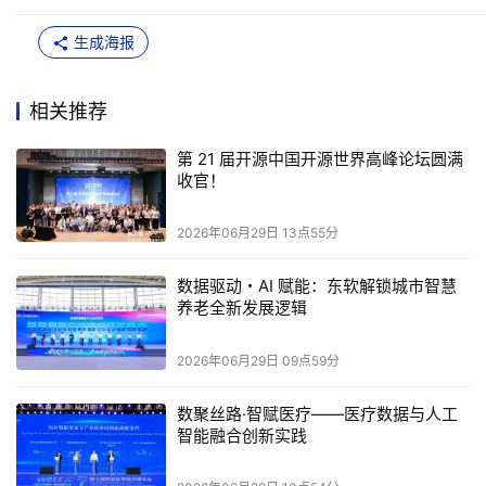
中国开源软件推进联盟（COPU）名誉主席陆首
生成海报
陆首群指出，开源运动浩浩荡荡走过半个多世纪，早已不再
相关推荐
只是一种写代码的方式，而是成为当代全球最重要的创新与
协同机制、技术普惠推广的通道，更是深度信息技术与人工
第 21 届开源中国开源世界高峰论坛圆满
收官！
智能发展的底层基础和推动力。他特别提到，国际舆论正逐
渐形成一种判断：由中国倡导并力行的开源战略，比西方所
2026年06月29日 13点55分
采用的闭源策略更富远见。成立二十多年来，COPU 始终
以开源布道为己任，一边推动国内开源生态成长，一边加强
数据驱动・AI 赋能：东软解锁城市智慧
养老全新发展逻辑
国际合作，先后邀请全球 80 位顶级开源专家共建开源创新
与咨询平台，推动容器技术、云原生、区块链、
2026年06月29日 09点59分
Kubernetes、网络安全、人工智能等深度信息技术与相关产
业落地。正是在这样的土壤之上，DeepSeek、Kimi、通义
数聚丝路·智赋医疗——医疗数据与人工
千问 Qwen、小米 MiMo、智谱 GLM、MiniMax 等一批基于
智能融合创新实践
开源的中国 AI 大模型接连崛起，中国开源也由此跻身全球