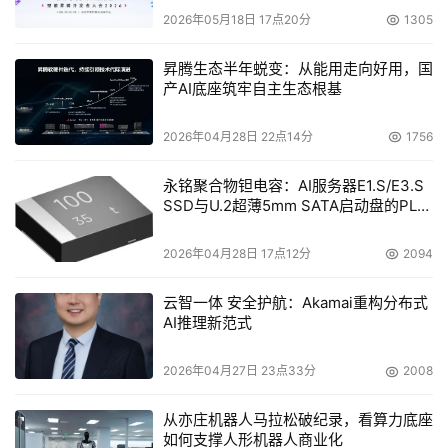
2026年05月18日 17点20分
1305
昇腾生态半年蜕变：从能用走向好用，国
产AI底座筑牢自主生态根基
2026年04月28日 22点14分
1756
永铭聚合物钽电容：AI服务器E1.S/E3.S
SSD与U.2超薄5mm SATA启动盘的PLP
电容选型分析
2026年04月28日 17点12分
2094
云智一体 安全护航：Akamai重构分布式
AI推理新范式
2026年04月27日 23点33分
2008
从亦庄机器人马拉松破纪录，看算力底座
如何支撑人形机器人商业化