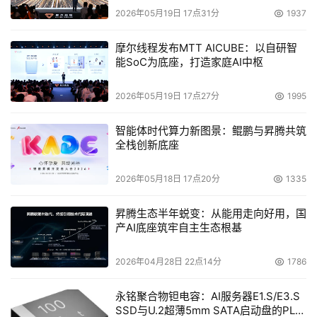
2026年05月19日 17点31分
1937
摩尔线程发布MTT AICUBE：以自研智
能SoC为底座，打造家庭AI中枢
2026年05月19日 17点27分
1995
智能体时代算力新图景：鲲鹏与昇腾共筑
全栈创新底座
2026年05月18日 17点20分
1335
昇腾生态半年蜕变：从能用走向好用，国
产AI底座筑牢自主生态根基
2026年04月28日 22点14分
1786
永铭聚合物钽电容：AI服务器E1.S/E3.S
SSD与U.2超薄5mm SATA启动盘的PLP