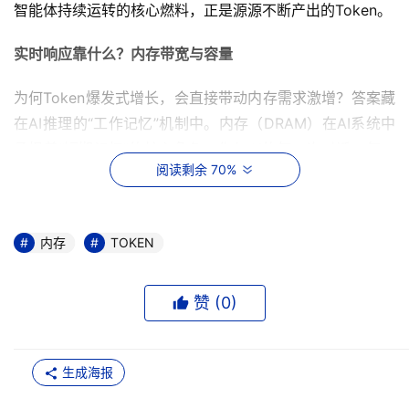
智能体持续运转的核心燃料，正是源源不断产出的Token。
实时响应靠什么？内存带宽与容量
为何Token爆发式增长，会直接带动内存需求激增？答案藏
在AI推理的“工作记忆”机制中。内存（DRAM）在AI系统中
承担着“短期记忆”的核心角色，你与AI的每一次对话、每一
阅读剩余 70%
次指令交互，都需要内存专门存储相关数据、维持会话状
态，确保响应效率。
据公众号“傅里叶的猫”提供的专业数据显示，一名日均消耗
内存
TOKEN
1000万Tokens的重度AI用户，其原始文本数据仅40MB，
但为了实现AI的快速响应，系统需将这些文本转换为向量索
赞 (
0
)
引，并实时存储会话状态，这会让数据量瞬间膨胀至50GB-
100GB。这就好比让AI编写一段复杂代码，它需要同时启动
多个智能体，分别负责编写、审核、测试、修改等环节，而
生成海报
每一个智能体的运转，都需要占用大量的内存空间。归根结