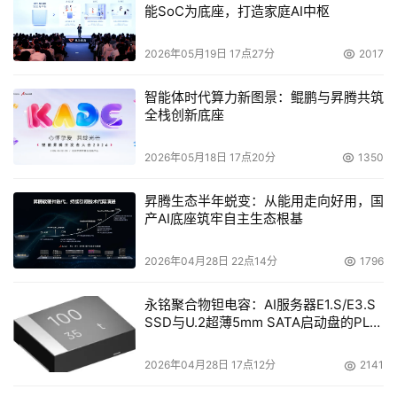
能SoC为底座，打造家庭AI中枢
最关键的一点是：即便算法优化真的能压缩内存消耗，内存
市场就会萎缩吗？答案是否定的。这恰恰印证了知名的“杰
2026年05月19日 17点27分
2017
文斯悖论”：算法优化降低了单个Token的内存消耗成本、
智能体时代算力新图景：鲲鹏与昇腾共筑
降低了AI应用的门槛，反而会吸引全球开发者更频繁、更广
全栈创新底座
泛地调用AI，最终导致整体内存需求出现爆炸式增长。
2026年05月18日 17点20分
1350
从云端到本地：内存压力转移
昇腾生态半年蜕变：从能用走向好用，国
Token爆发带来的“内存焦虑”，早已从云端服务器蔓延到我
产AI底座筑牢自主生态根基
们身边的每一台设备——手机、电脑，都在经历一场前所未
2026年04月28日 22点14分
1796
有的“内存堆料潮”。为了让端侧AI大模型流畅运转，厂商们
纷纷加码内存配置，开启了一场“军备竞赛”。
永铭聚合物钽电容：AI服务器E1.S/E3.S
SSD与U.2超薄5mm SATA启动盘的PLP
AI PC率先迈入32GB时代：当前主流的16GB内存配置，仅
电容选型分析
能勉强支撑基础AI功能的运行；随着2026年下半年换机潮
2026年04月28日 17点12分
2141
的到来，32GB及以上容量的内存，将成为AI PC的入门标