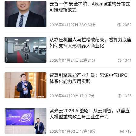
配。再看旗舰手机市场：尽管手机厂商面临不小的成本压
云智一体 安全护航：Akamai重构分布式
AI推理新范式
力，但为了抢占AI功能赛道，依然在疯狂争夺高频大容量内
存，16GB、24GB内存正快速成为旗舰机型的“标配配置”。
2026年04月27日 23点33分
2052
更值得关注的是多模态应用带来的“存储大爆炸”：从文本交
从亦庄机器人马拉松破纪录，看算力底座
互到音频、视频等多模态交互，内存需求正呈现10倍、甚至
如何支撑人形机器人商业化
100倍的增长。一分钟视频的存储体积，相当于同长度文本
的10000倍，而这些需要实现“秒开”的热数据，都必须存储
2026年04月24日 22点31分
1341
在高速内存中，进一步加剧了内存需求的紧张态势。
智算引擎赋能产业升级：思源电气HPC
体系化能力应用实践
有人看到闲鱼上内存条小幅降价，就断言内存市场“凉凉”，
但事实恰恰相反：内存价格从来没有、也不可能回到“白菜
2026年04月20日 17点17分
1025
价”时代。我们可以看一组直观数据：三星推出的一款2T容
量、读取速率1050MB/S的移动硬盘，目前在电商平台的售
紫光云2026 AI战略：从云到智，以垂直
大模型重构政企与工业生产力
价为1899元，而在2023年末存储价格低谷期，这款产品的
售价还不到1000元。也就是说，即便当前出现小幅降价，
2026年04月03日 17点49分
715
现价依然是两年前的近两倍。