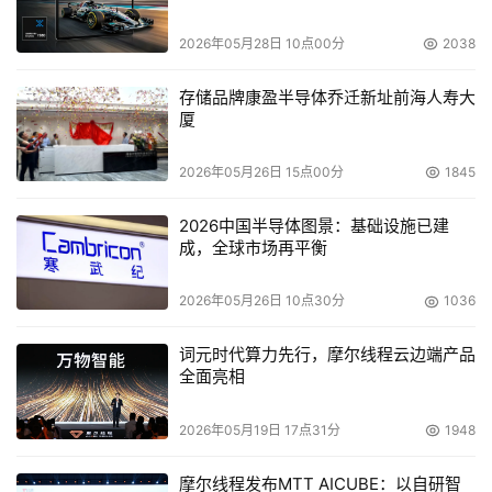
内行怎么看TurboQuant？
2026年05月28日 10点00分
2038
近期谷歌研究院发布的TurboQuant论文，让不少人产生了
存储品牌康盈半导体乔迁新址前海人寿大
“内存需求将降温”的错觉，甚至引发美股市场的短暂恐慌。
厦
但在行业内行人看来，一篇研究论文根本无法让持续升温的
2026年05月26日 15点00分
1845
内存市场“退烧”，反而会进一步点燃内存需求的火焰。
2026中国半导体图景：基础设施已建
谷歌这套算法优化方案能否落地，其实只需关注三个核心问
成，全球市场再平衡
题。首先，技术层面是否具备可行性？摩根士丹利分析指
出，TurboQuant本质上是针对AI训练及特定推理环节的KV
2026年05月26日 10点30分
1036
缓存压缩技术，其影响仅局限于部分三级存储成本，根本无
法改变整体内存需求的增长趋势。其次，落地周期有多长？
词元时代算力先行，摩尔线程云边端产品
全面亮相
纵观行业历史，类似的“内存优化方案”屡见不鲜，但从未改
变硬件规格持续升级的大方向。而TurboQuant目前仅停留
2026年05月19日 17点31分
1948
在研究论文阶段，从算法原型到大规模工业落地，还有很长
的路要走，这已是业界共识。
摩尔线程发布MTT AICUBE：以自研智