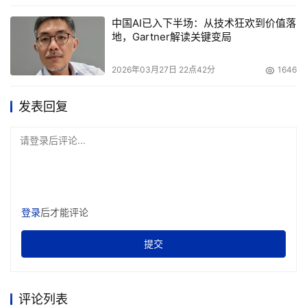
中国AI已入下半场：从技术狂欢到价值落
所谓的“内存降价”，不过是表面的短期波动，真正的内存市
地，Gartner解读关键变局
场依然处于“一芯难求”的状态：全球主流AI存储产品基本都
是“下线即发货”，根本没有库存积压；甚至“HBM之父”金正
2026年03月27日 22点42分
1646
浩也曾明确表示，未来AI架构将彻底转向“以内存为中心”。
发表回复
综上，算法层面的“小修小补”，根本挡不住Token时代的滚
滚浪潮。只要AI持续迭代、智能应用不断普及，内存的需求
请登录后评论...
就没有天花板——这既是Token经济的铁律，也是AI时代不
可逆转的发展趋势。
登录
后才能评论
本文来源于DOIT传媒，文章内容仅供参考，不构成投资建议。
提交
评论列表