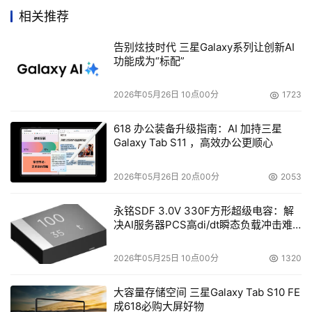
底：AI应用的复杂度越高，对内存的消耗就越大。
相关推荐
告别炫技时代 三星Galaxy系列让创新AI
功能成为“标配”
2026年05月26日 10点00分
1723
618 办公装备升级指南：AI 加持三星
Galaxy Tab S11 ，高效办公更顺心
2026年05月26日 20点00分
2053
永铭SDF 3.0V 330F方形超级电容：解
这也解释了为何全球资本市场、电子设备制造商，都在紧盯
决AI服务器PCS高di/dt瞬态负载冲击难
题
着屈指可数的内存厂商——韩国的三星、SK海力士，美国
2026年05月25日 10点00分
1320
的美光，以及中国本土唯一实现大规模量产的长鑫存储。AI
时代，能生产高端内存的厂商寥寥无几，谁能掌握内存供应
大容量存储空间 三星Galaxy Tab S10 FE
主动权，谁就能在全球供应链中占据核心话语权。
成618必购大屏好物