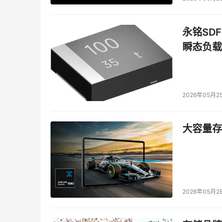
永铭SDF
其中，瑶池数据库ApsaraDB Agent提供一
瞬态负载
动，可帮助用户自助解决90%以上的数据库产品
产品管理、运维、计费等。
ApsaraDB Agent系列产品能力，还包括了面向数据
2026年05月2
业智能资产管理和治理的Data Agent for Me
以Data Agent for Analytics为
大容量存储
自动生成并执行数据分析计划，最终输出图文并茂的
信息存储至长期记忆与DMS OneMeta知识
效，实现“越用越聪明，越用越好用”。
（完）
2026年05月2