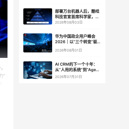
实验室
部署万台机器人后，酷哇
科技官宣首席科学家，要
让世界模型交付生产力
2026年08月03日
华为中国政企用户峰会
2026｜以“三个转变”驱动
服务体系全面升级
2026年08月01日
AI CRM的下一个十年：
备，
从“人用的系统”到“Agent
调用的底座”
力”
2026年07月31日
构、
底