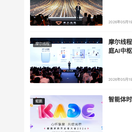
2026年05月1
摩尔线程
摩尔线程
庭AI中枢
2026年05月1
智能体时
鲲鹏
鲲鹏