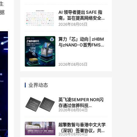
生
数据
AI 领导者提出 SAFE 指
南，旨在提高网络安全透
明度
2026年08月05日
算力「芯」动向 | zHBM
与zNAND-O首秀FMS
2026 ：三星把HBM叠上
GPU头顶，内存战争换了
个维度，z轴算盘的魅力
2026年08月05日
在哪？
业界动态
英飞凌SEMPER NOR闪
存通过信骅科技
2026年08月04日
AST2700 BMC认证，全
面强化其数据中心服务器
管理
超擎数智与香港中文大学
（深圳）签署协议，共建
2026年08月04日
人工智能和边缘计算联合