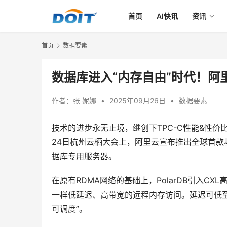
首页
AI快讯
资讯
首页
数据要素
数据库进入“内存自由”时代！阿里
作者：
张 妮娜
•
2025年09月26日
•
数据要素
技术的进步永无止境，继创下TPC-C性能&性价比
24日杭州云栖大会上，阿里云宣布推出全球首款基于CXL（C
据库专用服务器。
在原有RDMA网络的基础上，PolarDB引入C
一样低延迟、高带宽的远程内存访问。延迟可低至
可调度”。