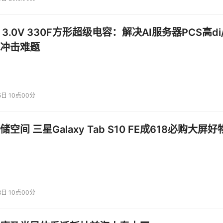
 3.0V 330F方形超级电容：解决AI服务器PCS高di/
站式、7*24小时不间断的云数据库智能顾问服务，支持数据库全产品
冲击难题
咨询问题，覆盖用户数据库实例管理全周期，包含选型、上云迁
场景实现数据开发和分析的Data Agent for Analytics、面
5日 10点00分
ta，以及面向企业一站式数据库运维的DAS Agent。
例，它依托瑶池数据库和通义大模型两大底座的核心能力，能够精准理解用户意
空间 三星Galaxy Tab S10 FE成618必购大屏好
报告。Data Agent会学习并记忆用户偏好与数据知识，将相
库。让原本复杂的企业数据分析及洞察过程，变得像日常对话一样简
8日 10点00分