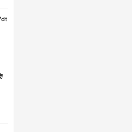
dt
联
移、
向企
图，
物
关
单高