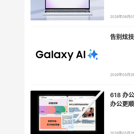
边界。
2026年06月0
值得一提的是，PolarDB数据库专用服务器还
中，该架构有着广阔的应用前景。尤其在KVCach
告别炫技
问，显著提升推理吞吐与资源利用率，为AI时代
此外，针对企业对多模数据处理的多样化需求，阿里云
系列全新产品能力，通过与大模型深度融合，大
技术门槛。让用户在AI时代轻松“驾驭”数据，从
2026年05月2
618 办
办公更顺
2026年05月2