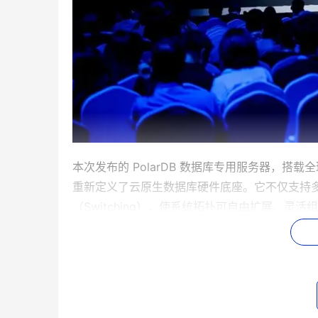
本次发布的 PolarDB 数据库专用服务器，搭载
重新定义了云原生数据库硬件底座。它不仅支持多
（Switching），使系统拓扑可自由扩展、灵活
动态容量设备及Fabric拓扑设计，进一步强
座。