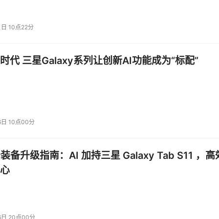
1日 10点22分
打通了GPU+CPU与共享内存池的协同通路，在大模型推理等前沿
e池化方面，可实现跨节点KVCache的弹性调度与毫秒级远程访
时代 三星Galaxy系列让创新AI功能成为“标配”
的数据底座注入全新动能。
还重磅发布了「瑶池数据库ApsaraDB Agent智能顾问」
幅提升企业内数据场景（开发、分析洞察等环节）的使用效率，
数据治理到智能决策都游刃有余。
6日 10点00分
公装备升级指南：AI 加持三星 Galaxy Tab S11 ，高
心
6日 20点00分