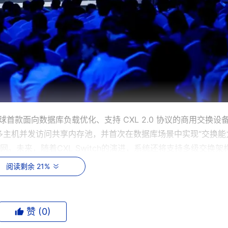
全球首款面向数据库负载优化、支持 CXL 2.0 协议的商用交换设
主机并发访问共享内存池，并首次在数据库场景中实现“交换能
组网。未来，随着CXL Switch的演进，系统还将支持多级交换架
化异构计算能力与横向扩展性，为超大规模云数据库提供坚实的技术
阅读剩余 21%
赞 (
0
)