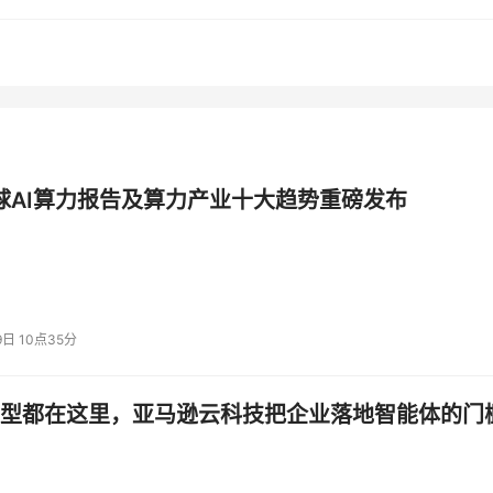
全球AI算力报告及算力产业十大趋势重磅发布
9日 10点35分
型都在这里，亚马逊云科技把企业落地智能体的门
李飞飞表示，PolarDB基于CXL Switch的数据库专属机型
栈创新，PolarDB正以持续的技术深耕，重新定义云原生数据