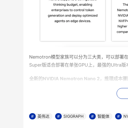
Nemotron模型家族可以分为三大类，可以部
Super版适合部署在单张GPU上，最强的Ult
全新的NVIDIA Nemotron Nano 2
，推理成本骤
新发布的NVIDIA Nemotron Nano 2
能，支持用户控制输出的Token的数量，让AI
据了解，Nemotron Nano 2在相同时间内
英伟达
SIGGRAPH
智能体
NV
本降低了60%。智能体每次工作需要耗费的Tok