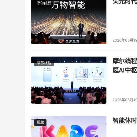
词元时代
摩尔线程
2026年05月1
摩尔线程
摩尔线程
庭AI中枢
2026年05月1
智能体时
鲲鹏
鲲鹏