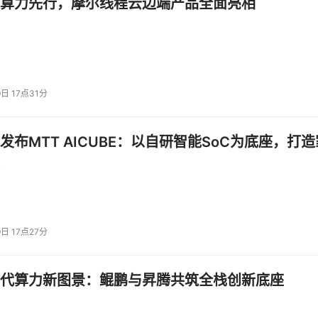
算力先行，摩尔线程云边端产品全面亮相
9日 17点31分
发布MTT AICUBE：以自研智能SoC为底座，打造
9日 17点27分
代算力新图景：鲲鹏与昇腾共筑全栈创新底座