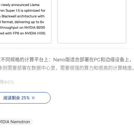
署在不同规格的计算平台上：Nano版适合部署在PC和边缘设备上，
ra版本则需要部署在数据中心里，需要很强的算力和很高的计算精度
降60%
不仅实现了同尺寸模型下的最高准确率，并且还加入了可配置的“思考预算”
阅读剩余 25%
智能体在更深入的思考和更快的执行效率之间寻找平衡点。
生成的Token数量提升了最高6倍，同时，相比同类其他开源模型，推
IDIA Nemotron
en很多，成本降低的现实意义很大。