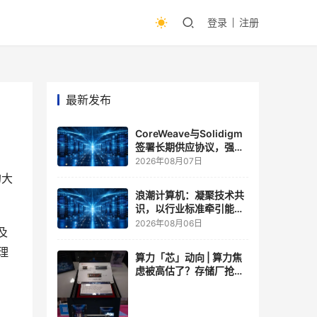
登录
注册
最新发布
CoreWeave与Solidigm
签署长期供应协议，强化
一体化人工智能云平台
2026年08月07日
的大
浪潮计算机：凝聚技术共
识，以行业标准牵引能力
跃升
2026年08月06日
及
理
算力「芯」动向 | 算力焦
虑被高估了？存储厂抢了
算力厂的戏，江波龙FMS
现场改写端侧AI规则