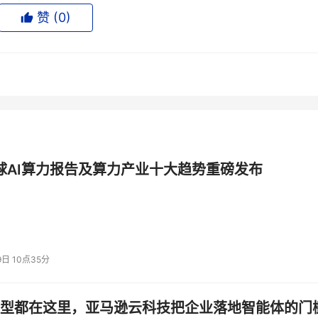
赞 (
0
)
，吞吐量提升6
倍
er 1.5其吞吐量有较大提升。它支持NVFP4格式，NVFP4是英伟达给
的前提下提升推理性能和效率，跟Hopper上采用的FP8相比，实
全球AI算力报告及算力产业十大趋势重磅发布
9日 10点35分
型都在这里，亚马逊云科技把企业落地智能体的门