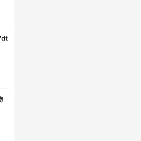
在其
这
dt
物