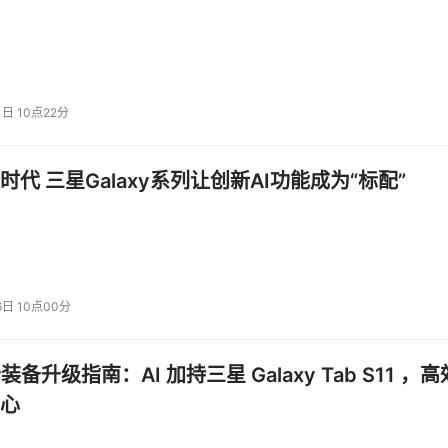
1日 10点22分
时代 三星Galaxy系列让创新AI功能成为“标配”
6日 10点00分
产品中实现了更高的推理准确性，而且，成本还比较低。与某70B参数的模型
在同一准确度的情况下，成本低了很多。
公装备升级指南：AI 加持三星 Galaxy Tab S11 ，高
aredian介绍称，目前已经有许多软件巨头都在使用英伟达的Nemotr
心
自己的AI智能体。