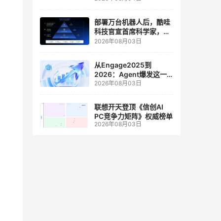
人工智能和边缘计算联合
实验室
部署万台机器人后，酷哇
科技官宣首席科学家，要
让世界模型交付生产力
2026年08月03日
从Engage2025到
2026：Agent爆发这一
2026年08月03日
年，AI CRM 走到哪了
联想开天登顶《信创AI
。
PC竞争力矩阵》权威榜单
2026年08月03日
功
理成