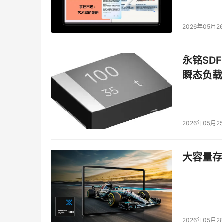
比如：安全大厂Crowdstrike利用Nemotr
AI数据平台上集成Nemotron，以支持AI智
2026年05月2
Nemotron来帮助用户处理多步骤的复杂任务。
作为开源的模型，NVIDIA Nemotron Nano 2 和 
永铭SDF
次，英伟达不仅开放模型，还推出了训练数据集——Llam
瞬态负载
Face上自行下载。
本文来源于DOIT传媒，文章内容仅供参考，不构成
2026年05月2
大容量存储
2026年05月2