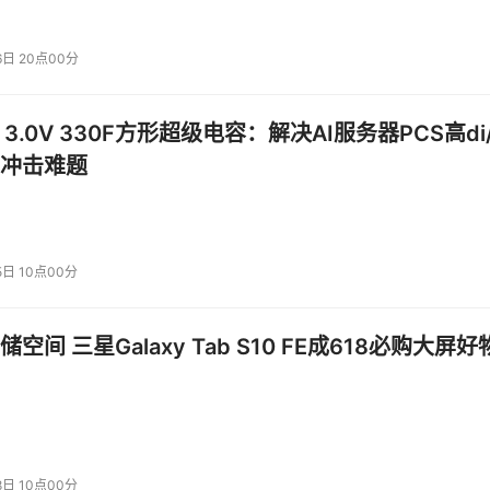
on模型，将其安全警报分类的准确率提升了11%；存储大厂NetApp正
能体进行复杂的商业数据搜索与分析；视频会议巨头Zoom也计划采用
6日 20点00分
Llama Nemotron Super 1.5 (NVFP4) 将在不久后开放下载。
 3.0V 330F方形超级电容：解决AI服务器PCS高di/
a Nemotron VLM 数据集 v1，开发者可以在Hugging 
冲击难题
投资建议。
5日 10点00分
空间 三星Galaxy Tab S10 FE成618必购大屏好
8日 10点00分