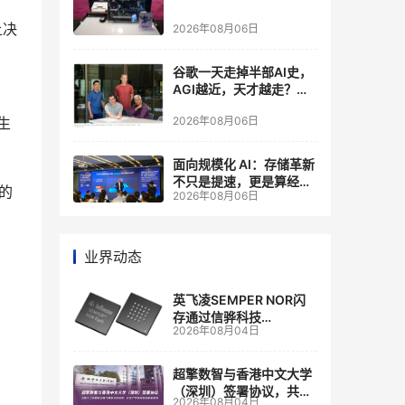
上决
2026年08月06日
谷歌一天走掉半部AI史，
AGI越近，天才越走？大
厂的组织模式，正在拖住
2026年08月06日
生
自己的研发节奏
面向规模化 AI：存储革新
不只是提速，更是算经济
的
2026年08月06日
账
业界动态
英飞凌SEMPER NOR闪
存通过信骅科技
2026年08月04日
AST2700 BMC认证，全
面强化其数据中心服务器
管理
超擎数智与香港中文大学
（深圳）签署协议，共建
2026年08月04日