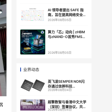
AI 领导者提出 SAFE 指
南，旨在提高网络安全透
明度
2026年08月05日
算力「芯」动向 | zHBM
与zNAND-O首秀FMS
2026 ：三星把HBM叠上
GPU头顶，内存战争换了
个维度，z轴算盘的魅力
2026年08月05日
在哪？
业界动态
英飞凌SEMPER NOR闪
存通过信骅科技
2026年08月04日
AST2700 BMC认证，全
面强化其数据中心服务器
管理
超擎数智与香港中文大学
沉
（深圳）签署协议，共建
2026年08月04日
人工智能和边缘计算联合