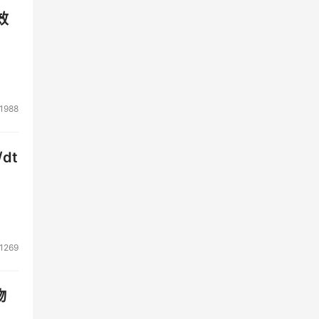
效
1988
dt
1269
物