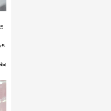
接
眠规
瞬间