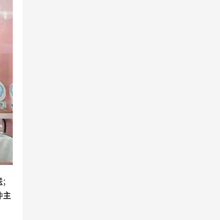
送
；
种
主