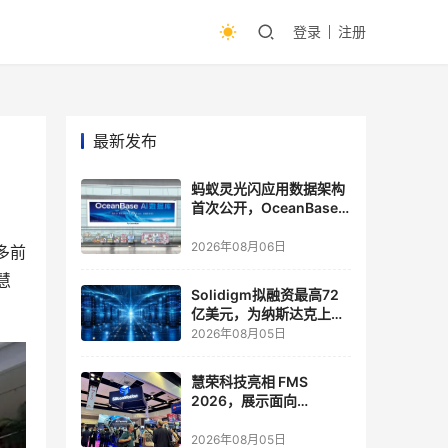
登录
注册
最新发布
蚂蚁灵光闪应用数据架构
首次公开，OceanBase
披露关键实践
2026年08月06日
多前
慧
Solidigm拟融资最高72
亿美元，为纳斯达克上市
做准备
2026年08月05日
慧荣科技亮相 FMS
2026，展示面向
Agentic AI 应用的新一代
存储方案
2026年08月05日