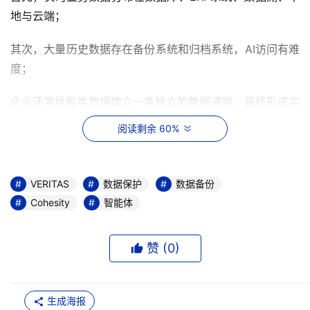
地与云端；
其次，大量历史数据存在备份系统和归档系统，AI访问有难
度；
企业还常给每类数据建立一条独立的数据通路，最终形成实
时数据管道、备份数据管道、归档数据管道三足鼎立。
阅读剩余 60%
这也带来了成本高、效率低、管理复杂等难题，比如构建与
维护三条并行通路，资源投入大，多源异构的数据节点遍布
VERITAS
数据保护
数据备份
边缘、云、数据中心，处理延迟高，数据调用路径分散，难
Cohesity
智能体
以统一治理与优化等。
Cohesity的核心策略是构建一个“通用数据访问层”，实现实
赞 (
0
)
时、备份和归档数据的一体化连接与调度，避免重复建设冗
余通路。
生成海报