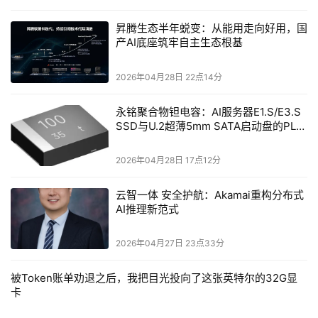
昇腾生态半年蜕变：从能用走向好用，国
产AI底座筑牢自主生态根基
2026年04月28日 22点14分
永铭聚合物钽电容：AI服务器E1.S/E3.S
SSD与U.2超薄5mm SATA启动盘的PLP
电容选型分析
2026年04月28日 17点12分
云智一体 安全护航：Akamai重构分布式
AI推理新范式
2026年04月27日 23点33分
被Token账单劝退之后，我把目光投向了这张英特尔的32G显
卡