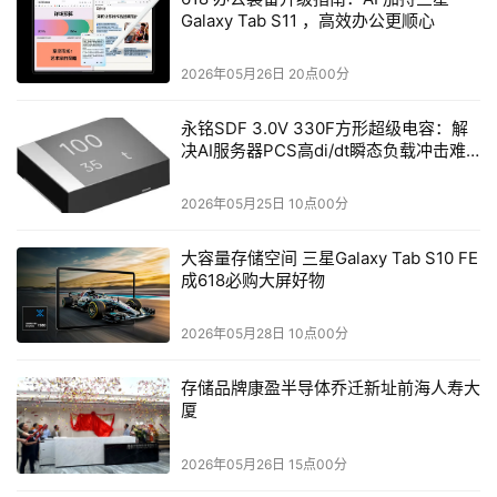
Cohesity也进一步使得数据保护厂商获得了重新定义价值
Galaxy Tab S11 ，高效办公更顺心
链的位置。在AI成为企业“中台”的过程中，数据访问的质量
直接决定了智能体的执行力。而Cohesity正试图抓住这个
2026年05月26日 20点00分
入口。
永铭SDF 3.0V 330F方形超级电容：解
决AI服务器PCS高di/dt瞬态负载冲击难
行业新博弈
题
2026年05月25日 10点00分
目前来看，行业正在形成两个阵营：
大容量存储空间 三星Galaxy Tab S10 FE
成618必购大屏好物
以Cohesity、Rubrik、Commvault等为代表的数据保护厂
商，依托其“全量数据快照能力”，由后向前延伸，打通AI数
2026年05月28日 10点00分
据入口；
存储品牌康盈半导体乔迁新址前海人寿大
还有以实时数据通路厂商为代表的传统AI集成商，拥有丰富
厦
的API对接经验，但没办法覆盖“封存的数据”。
2026年05月26日 15点00分
Cohesity的优势在于它原生具备连接性+元数据+治理结