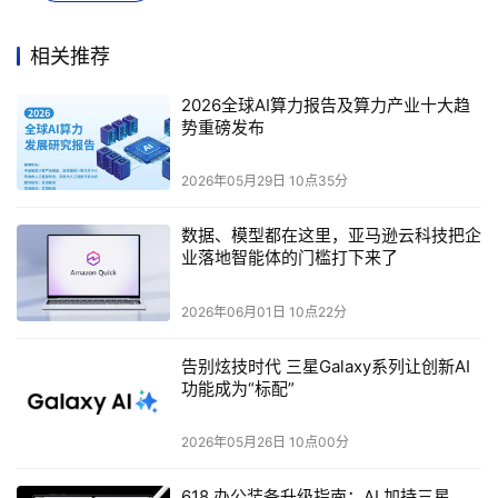
一方面，Cohesity原本就具备连接本地、云端多种数据源
的能力——在备份时已经了解企业的所有系统。现在，通过
相关推荐
反向调用这些连接器，从备份路径反向触达实时数据源，不
再需要为AI另建通路。
2026全球AI算力报告及算力产业十大趋
势重磅发布
还有就是Cohesity将多年来备份系统积累的庞大元数据与
2026年05月29日 10点35分
自研AI引擎
Gaia
结合，生成上下文元数据，辅助AI模型在数
据向量化和召回中更准确地“理解业务”。
数据、模型都在这里，亚马逊云科技把企
业落地智能体的门槛打下来了
Cohesity还逐步实现了非结构化数据的向量化处理能力，
并能将其映射进统一语义空间，最终服务于RAG和多模态AI
2026年06月01日 10点22分
模型的检索与生成。
告别炫技时代 三星Galaxy系列让创新AI
功能成为“标配”
这一整套体系，使得Cohesity从一个备份厂商，跃升为企
业AI的数据输入管家——一个为AI提供“视野”与“语境”的智
2026年05月26日 10点00分
能透镜。
618 办公装备升级指南：AI 加持三星