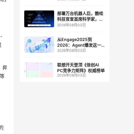
人工智能和边缘计算联合
实验室
部署万台机器人后，酷哇
科技官宣首席科学家，要
让世界模型交付生产力
2026年08月03日
-
从Engage2025到
鲲
2026：Agent爆发这一
2026年08月03日
年，AI CRM 走到哪了
联想开天登顶《信创AI
，昇
PC竞争力矩阵》权威榜单
2026年08月03日
等
的