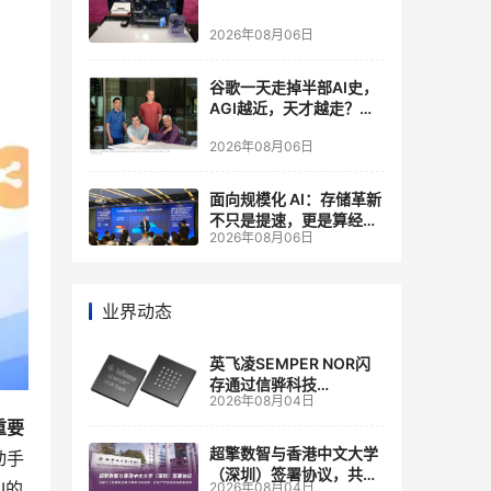
2026年08月06日
谷歌一天走掉半部AI史，
AGI越近，天才越走？大
厂的组织模式，正在拖住
2026年08月06日
自己的研发节奏
面向规模化 AI：存储革新
不只是提速，更是算经济
2026年08月06日
账
业界动态
英飞凌SEMPER NOR闪
存通过信骅科技
2026年08月04日
AST2700 BMC认证，全
面强化其数据中心服务器
重要
管理
超擎数智与香港中文大学
动手
（深圳）签署协议，共建
I的
2026年08月04日