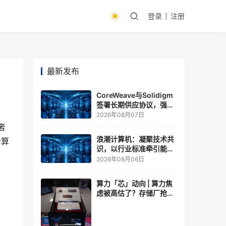
登录
注册
最新发布
CoreWeave与Solidigm
签署长期供应协议，强化
一体化人工智能云平台
2026年08月07日
者
浪潮计算机：凝聚技术共
计算
识，以行业标准牵引能力
跃升
2026年08月06日
算力「芯」动向 | 算力焦
虑被高估了？存储厂抢了
算力厂的戏，江波龙FMS
现场改写端侧AI规则