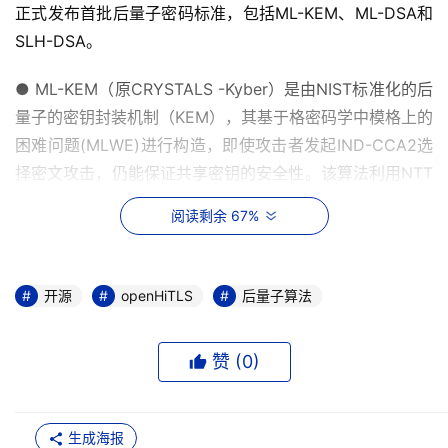
正式发布首批后量子密码标准，包括ML-KEM、ML-DSA和
SLH-DSA。
● ML-KEM（原CRYSTALS -Kyber）是由NIST标准化的后
量子的密钥封装机制（KEM），其基于格密码学中模格上的
困难问题(MLWE)进行构造，即使攻击者发起IND-CCA2选
择密文攻击，仍能保证共享密钥的安全性。该算法利用NTT
加速多项式乘法运算，使得通信双方可以高效地生成共享密
阅读剩余 67%
钥，可以用于安全的密钥协商场景，轻量级实现可以适配资
源受限设备。
开源
openHiTLS
后量子算法
● ML-DSA（原 CRYSTALS -Dilithium）是由NIST标准化
的后量子数字签名算法。它基于格密码学中模格上的困难数
学问题进行构造，采用 Fiat-Shamir with Aborts 范式，具
赞 (
0
)
有较高的安全性和效率，适用于保护敏感数据和交易的安
全，确保信息的完整性和真实性，轻量级实现可以应用于资
生成海报
源受限设备。