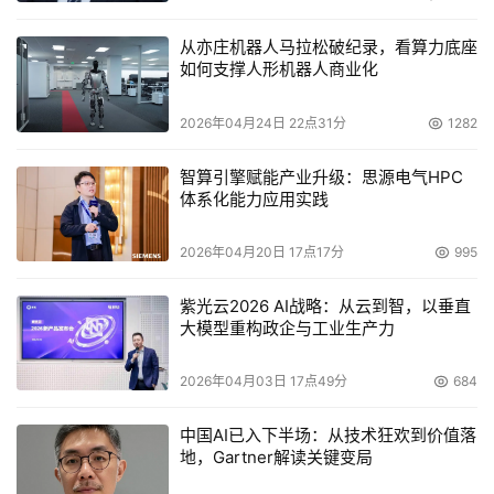
Provider），为标准化过程中的国产后量子算法及国际ISO
后量子算法提供良好创新环境，并联合学术界、产业界共同
从亦庄机器人马拉松破纪录，看算力底座
如何支撑人形机器人商业化
推动创新后量子算法的行业落地验证，加速其标准化进程。
2026年04月24日 22点31分
1282
值得一提的是，openHiTLS密码开源社区已经与国内众多
顶尖高校后量子密码团队及行业头部企业达成合作意向。我
智算引擎赋能产业升级：思源电气HPC
们相信，在产学研用各方的共同努力下，国产后量子密码技
体系化能力应用实践
术的创新与应用将迎来新的突破，为构建万物互联的智能世
界筑牢数字安全基石。
2026年04月20日 17点17分
995
展望未来，openHiTLS将持续探索后量子、机密计算等创
紫光云2026 AI战略：从云到智，以垂直
大模型重构政企与工业生产力
新实践，建设具有国际公信力的开源创新社区。我们诚邀更
多开发者和企业加入openHiTLS开源社区，共同为数字安
2026年04月03日 17点49分
684
全领域的发展贡献智慧和力量。让我们携手共进，迎接后量
子时代的到来！
中国AI已入下半场：从技术狂欢到价值落
地，Gartner解读关键变局