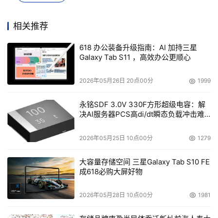
● SLH-DSA（原SPHINCS+）是NIST后量子密码标准中的
相关推荐
另一后量子数字签名算法，其原理基于抗量子哈希函数，通
618 办公装备升级指南：AI 加持三星
过分层Merkle树、一次性签名技术等实现无状态签名，无
Galaxy Tab S11 ，高效办公更顺心
需维护密钥状态，彻底规避密钥重用风险。SLH-DSA以高
安全性为核心特色，不同于格密码签名依赖于数学困难问题
2026年05月26日 20点00分
1999
假设，其安全性仅依赖于哈希函数，因此适合在高安全场景
使用。
永铭SDF 3.0V 330F方形超级电容：解
决AI服务器PCS高di/dt瞬态负载冲击难
题
openHiTLS从
功能正确性、
稳定性及异常处理鲁棒性等维
2026年05月25日 10点00分
1279
度提供
算法
实现
高质量保障
大容量存储空间 三星Galaxy Tab S10 FE
作为由西安电子科技大学、山东大学、上海交通大学及华为
成618必购大屏好物
等13家产学研机构共同发起的开源密码根社区，
openHiTLS始终致力于推动密码技术的创新与共享，并提
2026年05月28日 10点00分
1981
供高安全的质量保障。针对后量子算法的实现，