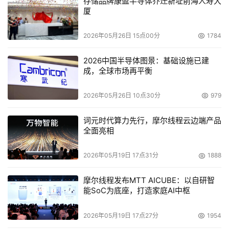
openHiTLS从功能正确性验证、稳定性保障及异常处理鲁
存储品牌康盈半导体乔迁新址前海人寿大
厦
棒性三个核心维度，确保密码算法实现的高质量交付：
2026年05月26日 15点00分
1784
1. 正确性验证：算法向量与交叉测试
2026中国半导体图景：基础设施已建
社区严格遵循国际密码标准，通过
密码算法向量测试
确保算
成，全球市场再平衡
法基础功能的正确性，同时采用
跨平台交叉测试，
与liboqs
等密码库分别在x86和ARM环境进行密码算法交叉测试，保
2026年05月26日 10点30分
979
障密码算法能力与三方库的兼容性。
词元时代算力先行，摩尔线程云边端产品
全面亮相
2. 稳定性保障：压力测试  
针对真实场景的复杂性，社区构建了
压力测试框架
，模拟长
2026年05月19日 17点31分
1888
时间运行，大数据量等场景，持续监测算法的性能衰减、内
摩尔线程发布MTT AICUBE：以自研智
存泄漏等，确保其在生产环境中长期可靠运行。
能SoC为底座，打造家庭AI中枢
3. 异常处理鲁棒性：FUZZ测试
2026年05月19日 17点27分
1954