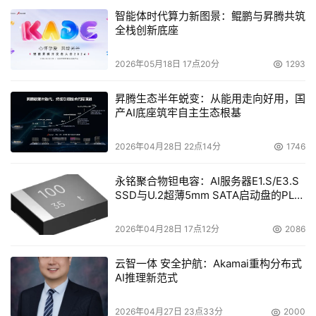
通过
FUZZ变异引擎
，生成大量畸形输入（如非法参数、协
智能体时代算力新图景：鲲鹏与昇腾共筑
议篡改、边界溢出等），对后量子算法的接口开展FUZZ测
全栈创新底座
试，累计执行30W次参数变异测试，保证算法对外接口无
2026年05月18日 17点20分
1293
基本安全问题。
昇腾生态半年蜕变：从能用走向好用，国
后续openHiTLS社区还将针对后量子算法开展形式化验
产AI底座筑牢自主生态根基
证、侧信道验证等验证测试工作，通过先进安全测试技术深
层次保证算法实现的安全性，为后量子算法提供密码实现的
2026年04月28日 22点14分
1746
安全保障。
永铭聚合物钽电容：AI服务器E1.S/E3.S
openHiTLS致力于为全球
密码
学术界和
产业界
，打造开放
SSD与U.2超薄5mm SATA启动盘的PLP
电容选型分析
创新的
黑土地
2026年04月28日 17点12分
2086
此次开源后量子算法ML-KEM、ML-DSA和SLH-DSA，是
云智一体 安全护航：Akamai重构分布式
openHiTLS对数智安全世界贡献的重要举措。更为重要的
AI推理新范式
是，openHiTLS还将充分发挥密码根社区的技术优势，推
出后量子密码创新仓PQCP（Pioneer Quotable Crypto 
2026年04月27日 23点33分
2000