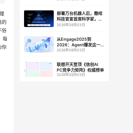
人工智能和边缘计算联合
实验室
计理
部署万台机器人后，酷哇
科技官宣首席科学家，要
高的
让世界模型交付生产力
2026年08月03日
不俗
，每
从Engage2025到
2026：Agent爆发这一
为你
2026年08月03日
年，AI CRM 走到哪了
联想开天登顶《信创AI
PC竞争力矩阵》权威榜单
2026年08月03日