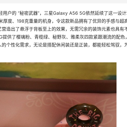
用户的 “秘密武器”，三星Galaxy A56 5G依然延续了这一设
毫米厚度、198克重量的机身，令这款新品拥有了优异的手感与超
艺营造出了悬浮于背板至上的效果，无需冗余的装饰元素也具有
6 5G提供了樱璃粉、青榄绿、秘野灰、雅柔灰四款紧跟潮流的配色
人的个性化需求，无论是搭配休闲装还是正装，都能轻松驾驭，