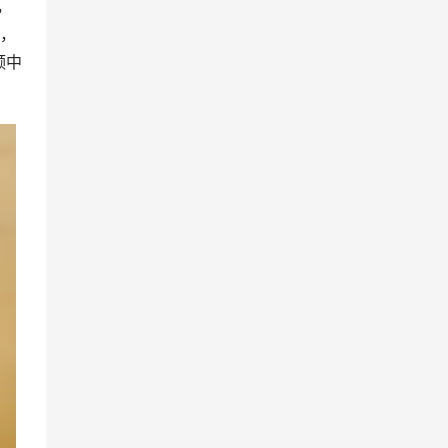
，
说，
频中