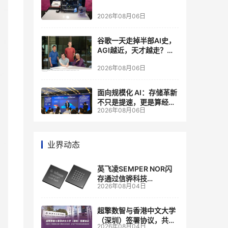
2026年08月06日
谷歌一天走掉半部AI史，
AGI越近，天才越走？大
厂的组织模式，正在拖住
2026年08月06日
自己的研发节奏
面向规模化 AI：存储革新
不只是提速，更是算经济
2026年08月06日
账
业界动态
英飞凌SEMPER NOR闪
存通过信骅科技
2026年08月04日
AST2700 BMC认证，全
面强化其数据中心服务器
管理
超擎数智与香港中文大学
（深圳）签署协议，共建
2026年08月04日