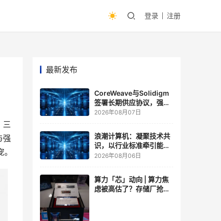
登录
注册
最新发布
CoreWeave与Solidigm
签署长期供应协议，强化
一体化人工智能云平台
2026年08月07日
。三
浪潮计算机：凝聚技术共
与强
识，以行业标准牵引能力
宠。
跃升
2026年08月06日
算力「芯」动向 | 算力焦
虑被高估了？存储厂抢了
算力厂的戏，江波龙FMS
现场改写端侧AI规则