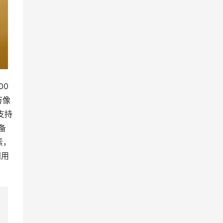
00
万像
支持
备
素，
利用