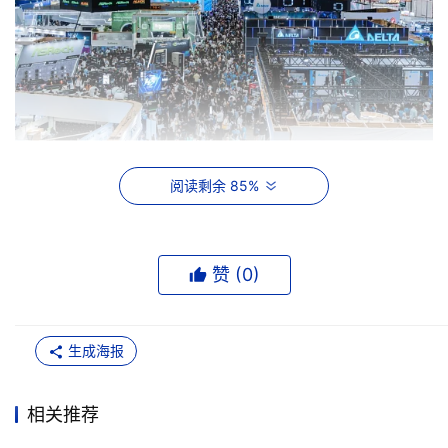
HBM决战：一场数字游戏的正面硬刚
阅读剩余 85%
本届展会上，美光和三星把AI存储最核心的赛道——HBM
赞 (
0
)
——直接拉到了下一代量产的竞争层面。美光率先打出“落
地牌”，宣布其基于1β制程的HBM4已进入全球首批量产阶
生成海报
段，36GB 12层堆叠方案可实现较HBM3E两倍的带宽，据
模拟测试可使大语言模型推理吞吐量提升2.6倍。
相关推荐