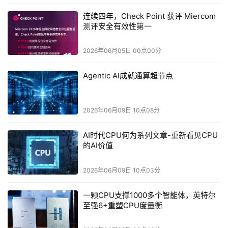
连续四年，Check Point 获评 Miercom
测评安全有效性第一
不同于HBM堆叠DRAM颗粒的方案，HBF采用垂直堆叠3D
2026年06月05日 00点00分
NAND闪存的架构，在保留高带宽特性的同时，能够实现8-
Agentic AI成就通算超节点
16倍于传统HBM的存储容量，行业普遍以10倍作为直观参
考标准。
2026年06月09日 10点08分
AI时代CPU何为系列文章-重新看见CPU
这套搭配思路非常巧妙，是典型的长短板互补：
HBM负责
的AI价值
承载低延迟、高实时性的核心运算数据，守住极致带宽性
能；HBF主打超大容量扩展，专门承接海量缓存数据。
2026年06月09日 10点03分
一颗CPU支撑1000多个智能体，英特尔
至强6+重塑CPU度量衡
二者搭配刚好解决了当下高密度算力场景的核心痛点，完美