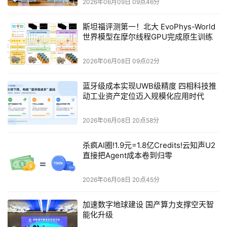
2026年06月09日 09点46分
适配大模型推理海量KV缓存吞吐、低功耗运行的双重需
求，针对性补齐了传统单一HBM方案容量不足、成本偏高
斯坦福评测第一！北大 EvoPhys-World
的短板。
世界模型在摩尔线程GPU完成原生训练
2026年06月08日 09点02分
从内存到SSD：CXL与PCIe 6.0的双线卡位
蓝牙级成本实现UWB级精度 四相科技推
动工业资产定位迈入规模化应用时代
2026年06月08日 20点58分
我们先把目光从HBM稍微移开一点，会发现存储厂商的另
一个重要战场正在悄然升温——PCIe 6.0企业级SSD与CXL
杀疯AI圈!1.9元=1.8亿Credits!云知声U2
直接把Agent成本卷到归零
内存池化。
2026年06月08日 20点45分
加速数字地球建设 国产算力支撑空天智
美光这次展出的全球首款PCIe 6.0 SSD，顺序读写速度已
能化升级
经逼近24GB/s，随机读写性能达到300万IOPS级别，给AI