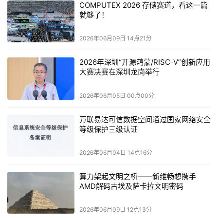
COMPUTEX 2026 存储赛道，看这一篇
就够了！
隔壁的三星则直接亮出了下一代HBM5工程原型，将单颗内
存容量拉至80GB，带宽突破4TB/s大关。针对高堆叠内存
2026年06月09日 14点21分
长期存在的高热难题，三星本次首发HPB导热块热管理技
术，从封装底层优化散热结构，彻底改善高带宽内存的高温
2026年深圳“开源鸿蒙/RISC-V”创新应用
降频短板。
大赛决赛在深圳龙岗举行
2026年06月05日 00点00分
值得一提的是，三星也是英伟达全新Vera Rubin平台的核心
万联易达可信数据空间通过国家网络安全
等级保护三级认证
存储供应商，其新一代内存产品已完成该平台适配，为本轮
高端算力硬件迭代提供核心存储支撑。
2026年06月04日 14点16分
算力架起文明之桥——新维畅想携手
AMD解码古埃及萨卡拉文明密码
SK海力士则走出了差异化的技术路线，除了已经实现量产
的HBM4用于保障极致读写带宽，
本届展会它的核心看点落
2026年06月09日 12点13分
在了HBF高带宽闪存上。