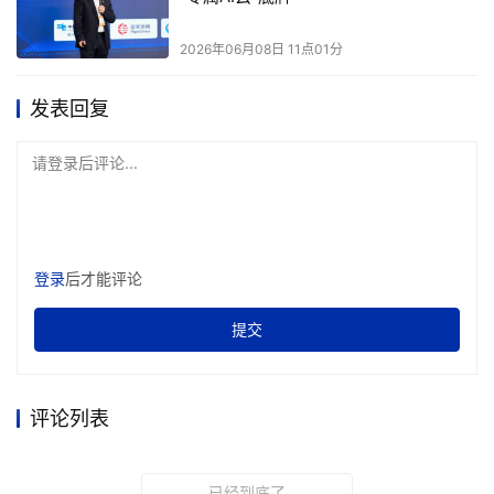
内存通道数一口气加到16个，内存带宽提升60%。这些数字
2026年06月08日 11点01分
背后的逻辑其实很直白：未来的AI服务器，HBM负责近算
力核心的极致带宽，CXL内存池化负责整机内存资源的按需
发表回复
调度，而PCIe 6.0 SSD则扛起海量数据的存储底座——三
层架构各司其职，缺了哪一层都不行。
请登录后评论...
避开巨头内卷！国产存储卡位端侧硬件蓝海赛道
登录
后才能评论
提交
本届COMPUTEX 2026上，国产存储军团不再是单点突
围，而是集体亮相、多点开花，多家头部厂商带着差异化技
评论列表
术方案同台竞技，在国际巨头垄断的高端存储赛道之外，撕
开了广阔的终端与本土化市场缺口，走出了各有侧重的国产
创新之路。
已经到底了