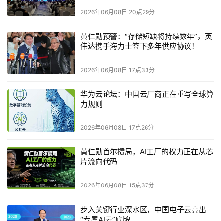
训练场景的吞吐量打开了前所未有的想象空间。
2026年06月08日 20点29分
黄仁勋预警：“存储短缺将持续数年”，英
伟达携手海力士签下多年供应协议！
英特尔和AMD这两大CPU巨头在存储技术上的表态尤为值
得关注。
2026年06月08日 17点33分
华为云论坛：中国云厂商正在重写全球算
力规则
英特尔力推的CXL 3.0技术野心清晰，就是要把内存资源从
2026年06月08日 17点26分
服务器中彻底解耦，实现机架级的全局内存池化。至强
6+处理器提供了96条可配置为CXL模式的PCIe Gen5通
黄仁勋首尔攒局，AI工厂的权力正在从芯
道，给数据中心的内存弹性吃下了一颗定心丸。
片流向代码
2026年06月08日 15点37分
AMD则凭借首款采用台积电2nm工艺的EPYC Venice处理
步入关键行业深水区，中国电子云亮出
器展示了更激进的野心——原生支持PCIe 6.0和CXL 3.0，
“专属AI云”底牌