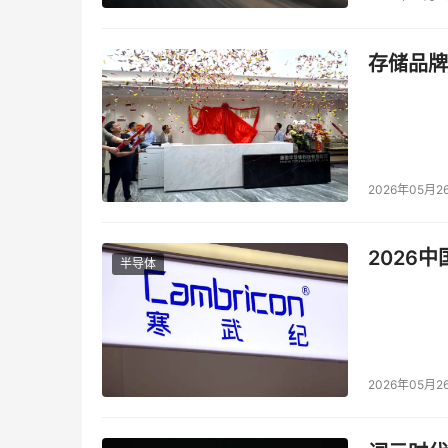
存储品牌
注：表格中，其它模型的评测指标来自官方评测
2026年05月2
混元T1正式版沿用了混元Turbo S的创新架构，采用
Mamba架构无损应用于超大型推理模型。
2026
半导体
2026年05月2