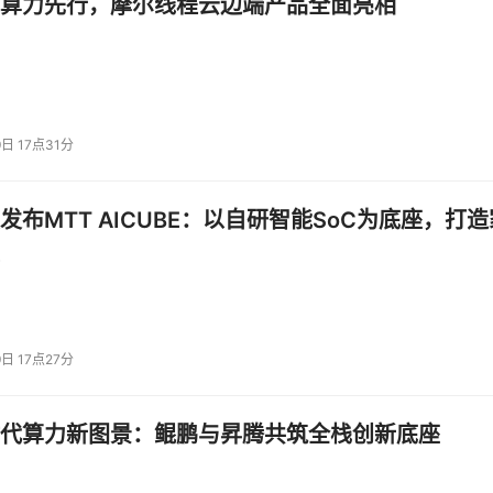
算力先行，摩尔线程云边端产品全面亮相
9日 17点31分
发布MTT AICUBE：以自研智能SoC为底座，打造
9日 17点27分
代算力新图景：鲲鹏与昇腾共筑全栈创新底座