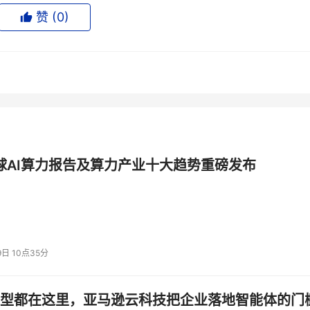
赞 (
0
)
学和代码等理科难题的专项优化，混元T1正式版进一步提升了
ew模型相比，综合效果明显提升。
如大语言模型评估增强数据集MMLU-PRO中，混元T1取得87.2
gic等中英文知识及竞赛级数学、逻辑推理的公开基准测试中，混元T1的
全球AI算力报告及算力产业十大趋势重磅发布
具利用任务中展现出了非常强的适应性。
9日 10点35分
型都在这里，亚马逊云科技把企业落地智能体的门