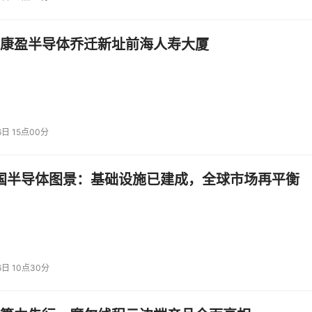
康盈半导体乔迁新址前海人寿大厦
结果，官方评测结果中没有的部分来自混元内部评测平台结果
6日 15点00分
Hybrid-Mamba-Transformer融合模式。这是工业界首次将
中国半导体图景：基础设施已建成，全球市场再平衡
6日 10点30分