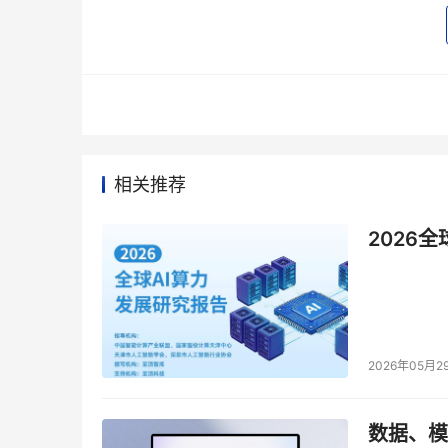
通过大规模强化学习，并结合数学、逻辑推理、科
能力。与此前已上线腾讯元宝的混元T1-previ
在体现推理模型基础能力的常见benchmark上，
仅次于o1。在CEval、AIME、Zebra Lo
相关推荐
也达到业界领先推理模型的水平。
2026
此外，T1还在多项对齐任务、指令跟随任务和工
2026年05月2
数据、模