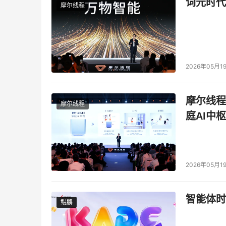
词元时代
摩尔线程
2026年05月1
摩尔线程
摩尔线程
庭AI中枢
2026年05月1
智能体时
鲲鹏
鲲鹏