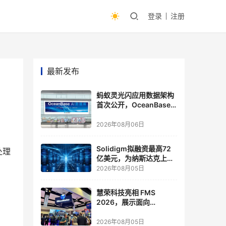
登录
注册
最新发布
蚂蚁灵光闪应用数据架构
首次公开，OceanBase
披露关键实践
2026年08月06日
。
Solidigm拟融资最高72
处理
亿美元，为纳斯达克上市
做准备
2026年08月05日
慧荣科技亮相 FMS
2026，展示面向
Agentic AI 应用的新一代
存储方案
2026年08月05日