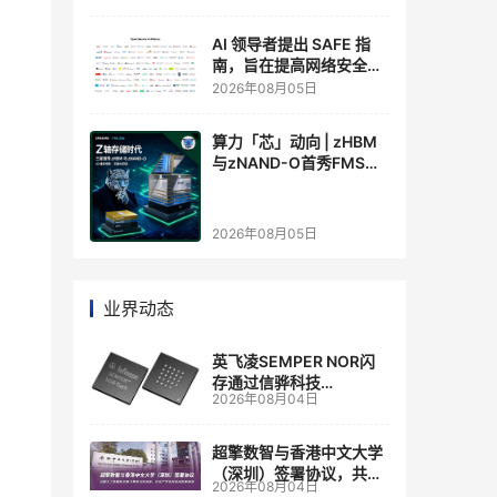
AI 领导者提出 SAFE 指
南，旨在提高网络安全透
明度
2026年08月05日
算力「芯」动向 | zHBM
与zNAND-O首秀FMS
2026 ：三星把HBM叠上
GPU头顶，内存战争换了
个维度，z轴算盘的魅力
2026年08月05日
在哪？
业界动态
英飞凌SEMPER NOR闪
存通过信骅科技
2026年08月04日
AST2700 BMC认证，全
面强化其数据中心服务器
管理
超擎数智与香港中文大学
（深圳）签署协议，共建
2026年08月04日
人工智能和边缘计算联合