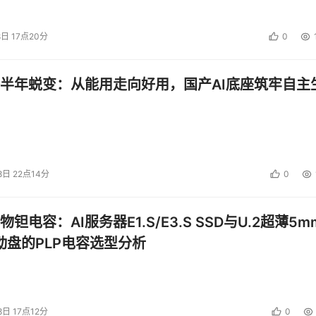
8日 17点20分
0
半年蜕变：从能用走向好用，国产AI底座筑牢自主
8日 22点14分
0
钽电容：AI服务器E1.S/E3.S SSD与U.2超薄5m
启动盘的PLP电容选型分析
8日 17点12分
0