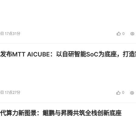
9日 17点31分
0
发布MTT AICUBE：以自研智能SoC为底座，打造
9日 17点27分
0
代算力新图景：鲲鹏与昇腾共筑全栈创新底座