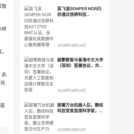
现智
英飞凌SEMPER NOR闪
存通过信骅科技
AST2700 BMC认证，全
面强化其数据中心服务器
多样
管理
2026年08月04日
证。
超擎数智与香港中文大学
（深圳）签署协议，共建
人工智能和边缘计算联合
。此
实验室
能化
2026年08月04日
部署万台机器人后，酷哇
创造
科技官宣首席科学家，要
让世界模型交付生产力
2026年08月03日