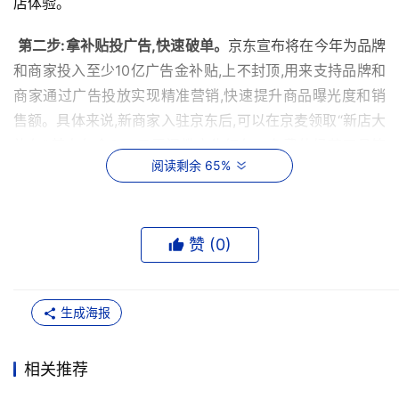
店体验。
第二步:拿补贴投广告,快速破单。
京东宣布将在今年为品牌
和商家投入至少10亿广告金补贴,上不封顶,用来支持品牌和
商家通过广告投放实现精准营销,快速提升商品曝光度和销
售额。具体来说,新商家入驻京东后,可以在京麦领取“新店大
礼包”,其中包含300元无门槛广告红包、免费的经营工具等
阅读剩余 65%
价值近万元的新商权益,商家通过广告红包可以一键开启全
站营销,快速提升店铺曝光,助力快速破单。
赞 (
0
)
 第三步:上专属活动,加速爆单。
今年,京东为新商家开辟了专
属的活动机制,新店铺只需7天完成7单销售,即可在京麦后台
生成海报
报名参加京东秒杀的新店专属活动,同时将获得搜推冷启扶
持。值得注意的是,符合以上条件的新商家还可再解锁300元
相关推荐
广告红包,用于站内推广。京东表示,通过这一系列扶持措施,