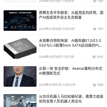
2026年05月18日 17点20分
1281
昇腾生态半年蜕变：从能用走向好用，国
产AI底座筑牢自主生态根基
 比如,AIGC内容生成平台“京点点”近期将上线AI试衣功能,无
需专业模特,商家仅需在“京点点”上传服装平面图就可以自动
2026年04月28日 22点14分
1741
生成AI模特穿着服饰的精美图片,大幅节省人力成本,提升经
营效益。AIGC内容生成平台“羚珑”也升级了产品功能,可以
永铭聚合物钽电容：AI服务器E1.S/E3.S
为商家提供商品主图策略及制图工具,指导商家进行搜索场
SSD与U.2超薄5mm SATA启动盘的PLP
电容选型分析
主图优化,提升商品主图点击率。
2026年04月28日 17点12分
2081
 此外,为了提升商家运营效率、降低商家运营成本,京东在
云智一体 安全护航：Akamai重构分布式
“京麦服务市场”为商家推出了“中小商家权益礼包”,其中包含
AI推理新范式
开店必备的28款爆款工具和运营服务,最长可以免费使用3个
月,这一权益礼包将为商家节省近万元的运营成本。
2026年04月27日 23点33分
1995
 一直以来,京东致力于打造一个共赢的商家生态,不以牺牲合
从亦庄机器人马拉松破纪录，看算力底座
作伙伴的体验为前提,不以压榨合作伙伴的利益为代价,而是
如何支撑人形机器人商业化