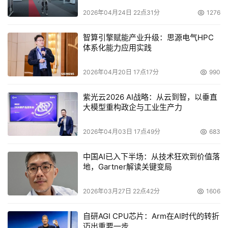
通过不断升级开放生态,带动京东及合作伙伴乃至整个行业
2026年04月24日 22点31分
1276
的成本、效率优化,通过极致的供应链效率省下来的钱让利
给商家合作伙伴。此次京东“春晓计划”的再次升级,旨在进一
智算引擎赋能产业升级：思源电气HPC
步激发商家生态的活力,并为实体经济高质量发展注入新的
体系化能力应用实践
动能。
2026年04月20日 17点17分
990
本文来源于DOIT传媒，文章内容仅供参考，不构成投资建议。
紫光云2026 AI战略：从云到智，以垂直
大模型重构政企与工业生产力
2026年04月03日 17点49分
683
中国AI已入下半场：从技术狂欢到价值落
地，Gartner解读关键变局
2026年03月27日 22点42分
1606
自研AGI CPU芯片：Arm在AI时代的转折
迈出重要一步