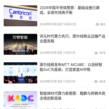
2026中国半导体图景：基础设施已建
成，全球市场再平衡
 此外,金融方面的优惠权益也能助力新商家经营降本增效。
2026年05月26日 10点30分
963
京东新商家可以获得专属的资金周转扶持,享受最高15天京
东白条0服务费、京小贷信用贷5折、赠送30天运费险及大
词元时代算力先行，摩尔线程云边端产品
促期提前收款免息等福利。
全面亮相
 在物流服务方面,商家可以选择高性价比的京东快递和入仓
2026年05月19日 17点31分
1878
服务,一键签约,同时可以让商品在京东获得专属标签,享受更
摩尔线程发布MTT AICUBE：以自研智
多搜推流量扶持。
能SoC为底座，打造家庭AI中枢
 效益更高:AI工具持续升级、推出价值近万元“中小商家权益
2026年05月19日 17点27分
1948
礼包”在最新升级的“春晓计划”中,京东再度加码AI技术投入,
升级了更多AI产品功能,通过一系列免费使用的AI工具为商家
智能体时代算力新图景：鲲鹏与昇腾共筑
提供开店、内容生成和客户服务等支持,让商家开店效益更
全栈创新底座
高。