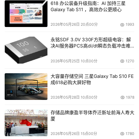
新商家有望实现流量平均百倍提升,助力销售爆发式增长。
618 办公装备升级指南：AI 加持三星
Galaxy Tab S11 ，高效办公更顺心
 成本更低:最高返还80%开店佣金、最高15天京东白条0服
2026年05月26日 20点00分
1993
务费
永铭SDF 3.0V 330F方形超级电容：解
针对新入驻的商家,京东持续推出各类费用减免政策,让商家
决AI服务器PCS高di/dt瞬态负载冲击难
超轻资产运营。进入正式运营期间,京东个人及个体户商家
题
约60%的类目运营支持服务费率低至0%,80%以上的类目支
2026年05月25日 10点00分
1270
持“0元试运营”。同时,京东在今年针对多类目继续实施返佣
降扣政策,家用电器、家具、家装建材、厨具、手机、电
大容量存储空间 三星Galaxy Tab S10 FE
成618必购大屏好物
脑、农资园艺、鞋靴、运动户外、箱包皮具等最高可返佣
80%。
2026年05月28日 10点00分
1978
 在广告投放方面,“全站营销”面向符合条件的商家推出“无成
存储品牌康盈半导体乔迁新址前海人寿大
交保障”机制,活动不需要商家报名,系统会自动对满足条件的
厦
商家返还推广红包,保障商家的营销转化效果、降低经营成
本。
2026年05月26日 15点00分
1780