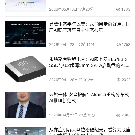
2026年05月18日 17点20分
1303
本文来源于DOIT传媒，文章内容仅供参考，不构成投资建议。
昇腾生态半年蜕变：从能用走向好用，国
产AI底座筑牢自主生态根基
2026年04月28日 22点14分
1753
永铭聚合物钽电容：AI服务器E1.S/E3.S
SSD与U.2超薄5mm SATA启动盘的PLP
电容选型分析
2026年04月28日 17点12分
2092
云智一体 安全护航：Akamai重构分布式
AI推理新范式
2026年04月27日 23点33分
2008
从亦庄机器人马拉松破纪录，看算力底座