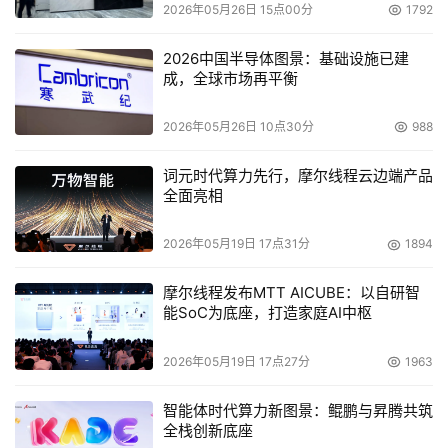
2026年05月26日 15点00分
1792
向量存储和认知存储代表了数据管理的未来。它们不仅提高
2026中国半导体图景：基础设施已建
了数据检索的效率，还能够更好地处理非结构化数据和暗数
成，全球市场再平衡
据。通过自动化的特征提取和数据理解，这些技术为企业提
供了更深层次的数据管理能力。随着技术的不断发展，我们
2026年05月26日 10点30分
988
期待看到更多创新的应用场景，从而推动整个行业的进步。
词元时代算力先行，摩尔线程云边端产品
直播回放请关注微信视频号：DOIT传媒
全面亮相
峰会预告：
2026年05月19日 17点31分
1894
洞悉AI基础设施发展趋势，在AI浪潮中把握机遇。3月27 
摩尔线程发布MTT AICUBE：以自研智
日，由上海市计算机学会指导，DOIT传媒主办，算力豹、
能SoC为底座，打造家庭AI中枢
百易存储研究院、CXL技术应用俱乐部、上海市计算机学会
存储技术专委会、上海交通大学计算机系支持的2025人工
2026年05月19日 17点27分
1963
智能基础设施峰会将于上海龙之梦万丽酒店举行，各路精英
智能体时代算力新图景：鲲鹏与昇腾共筑
华山论道，全力推动我国人工智能基础设施建设与产业发
全栈创新底座
展，敬请期待👉🏻活动详情https://cif.doit.com.cn/#/home