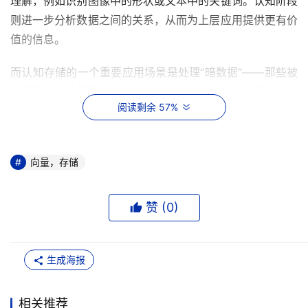
理解，例如识别图像中的形状或文本中的关键词。认知阶段
则进一步分析数据之间的关系，从而为上层应用提供更有价
值的信息。
而认知存储的一个重要应用场景是处理“暗数据”——那些被
存储但很少被使用的数据。通过向量技术和认知存储，企业
阅读剩余 57%
可以重新发现这些数据的价值，从而提高数据的利用效率。
向量存储与对象存储的关系
向量，存储
讨论中还涉及了向量存储与对象存储的关系。对象存储允许
用户为数据添加自定义的元数据，这在一定程度上提高了数
赞 (
0
)
据的可管理性。然而，刘老师指出，对象存储仍然依赖于人
工标注，这在实际应用中往往不可行。相比之下，向量存储
通过自动提取数据特征，能够更有效地处理数据之间的相似
生成海报
性和相关性。
相关推荐
宋老师认为，向量存储和对象存储可以相辅相成。向量存储