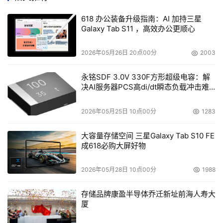
可以作为对象存储的补充，通过自动化的特征提取和相似性
618 办公装备升级指南：AI 加持三星
分析，为对象存储提供更深层次的数据管理能力。
Galaxy Tab S11 ，高效办公更顺心
实际应用与未来展望
2026年05月26日 20点00分
2003
在实际应用中，向量存储和认知存储已经开始展现出巨大的
永铭SDF 3.0V 330F方形超级电容：解
决AI服务器PCS高di/dt瞬态负载冲击难
潜力。刘老师分享了一个案例，他们与腾讯合作，利用向量
题
存储技术管理了大量的历史数据。通过相似性哈希和汉明距
2026年05月25日 10点00分
1283
离，他们能够快速识别出与特定需求相关的数据，从而提高
了数据检索的效率。
大容量存储空间 三星Galaxy Tab S10 FE
成618必购大屏好物
宋老师强调，尽管向量存储和认知存储技术已经取得了显著
进展，但它们的普及仍面临挑战。企业需要建立对数据内容
2026年05月28日 10点00分
1988
的规范和分类，以便更好地利用这些技术。此外，技术供应
存储品牌康盈半导体乔迁新址前海人寿大
商需要不断努力，将这些前沿技术转化为实际可用的产品。
厦
总结