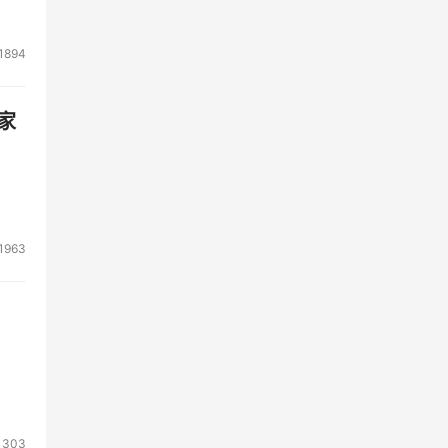
l
架构，
1894
化下
家
所需
摩纳
1963
安全
家的
心
零
将本
1303