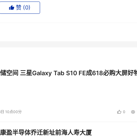
于角色的访问等。凭借处理大量训练数据集的能力，NoSQL 
赞 (
0
)
时分析应用，例如金融领域的实时欺诈检测、医疗领域的患者监控以
的受监管行业。
规模综合数据分析的理想选择，因此该解决方案尤其适用于将数据驻
eenplum，受监管行业的客户可以更好地促进数据驱动决策，同
空间 三星Galaxy Tab S10 FE成618必购大屏好
务：
NetApp StorageGRID使云服务提供商能够提供丰富的高价
。这一完全符合 S3 标准的存储解决方案支持广泛的主权云用
租户、横向可扩展性以及数据保护功能。该解决方案原生支持行
遍的兼容性，有助于确保各种云环境中的流畅互动性。 自动生命周期
8日 10点00分
0
、存储和长期保存客户的非结构化数据。
康盈半导体乔迁新址前海人寿大厦