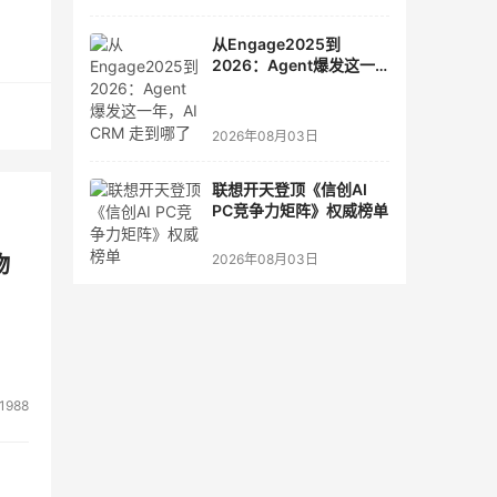
数据
从Engage2025到
2026：Agent爆发这一
年，AI CRM 走到哪了
及其
2026年08月03日
留和
联想开天登顶《信创AI
时
PC竞争力矩阵》权威榜单
2026年08月03日
物
值存
例，
业标
管理
1988