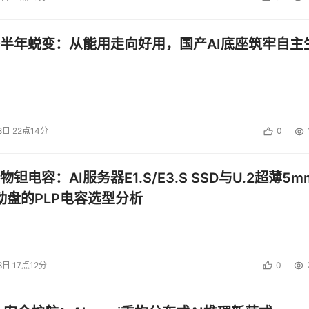
心的主权云中。现在，我们得到了一家重要的主权云提供商支持
和依靠，这也扩展了我们内部团队的能力。通过采用
 VMware 
连续性、能够使用先进的云功能，并提供客户所期望的服务质量。
半年蜕变：从能用走向好用，国产AI底座筑牢自主
 plusserver 
合作，为客户更安全地推动其数字化进程的最后阶
Heusel 
表示
：“
heuselNET
客户需要知道他们的数据和其他关键
据法律。通过
 plusserver
，我们找到了一家强大可靠的云服务商
5 
家客户迁移至我们的
 heuselNET 
主权云，并优化了管理、可
8日 22点14分
0
体性能。有了
 plusserver
，我们就等于有了一个了解我们主权需
钽电容：AI服务器E1.S/E3.S SSD与U.2超薄5m
启动盘的PLP电容选型分析
的主要供应商。
Tribia
首席信息官
 Geir Johnson
表示
：“由于
化且更加安全的云环境。我们最初的公有云环境帮助我们实现了
基础架构即代码快速扩展到新的地区或国家，从而为客户创造价
与
 Orange 
合作，我们创建了一个混合环境连接
 VMware 
8日 17点12分
0
能够同时使用公有云和主权云服务，并满足数据管辖权与合规性