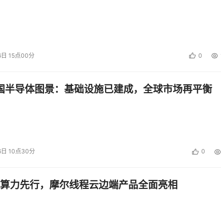
统一的混合云基础架构，可在各种云环境中提供一致的体验，同时实
为中心的工具（如 VMware Tanzu）可实现快速应用部署
的数据流和安全性提供更加精准的控制。VMware 正在通过以下方
6日 15点00分
0
aged
：Tanzu Mission Control Self-Managed 现已全面上市
中国半导体图景：基础设施已建成，全球市场再平衡
工具的需求。对于具有严格区域管辖要求的受监管行业客户，云
es 基础架构即服务，集中管理 Kubernetes，并在租户容器工
 Hub
：VMware Content Hub for Cloud Director 支持合作
6日 10点30分
0
置的应用，这些应用既合规，又更加安全。主权云提供商可以交
制力，同时还能实现一致的应用体验。与VMware Cloud
的访问。
算力先行，摩尔线程云边端产品全面亮相
tplace的支持： VMware通过在 VMware Cloud Director 中
 GPU 应用的用户体验，并降低管理开销。这有助于解锁主权云客户