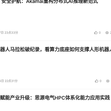
 安全护航：Akamai重构分布式AI推理新范式
境的任务关键型
 IT
系统提供咨询、开发和系统管理。
TriOpSys 
兼首席执行官
 Rob Timman
表示
：“基于
 VMware 
构建
键型主权云。我们遵守荷兰法律（许多客户也要求我们这么做）
、由谁管理数据以及谁拥有云平台充满信心。
VMware 
对这些附
7日 23点33分
0
器人马拉松破纪录，看算力底座如何支撑人形机器
投资建议。
4日 22点31分
0
赋能产业升级：思源电气HPC体系化能力应用实践