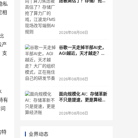
虑被高估了？存储厂抢了
隐私
算力厂的戏，江波龙FMS
足相
现场改写端侧AI规则
2026年08月06日
伦比
云产
谷歌一天走掉半部AI史，
，支
AGI越近，天才越走？大
厂的组织模式，正在拖住
自己的研发节奏
2026年08月06日
水
面向规模化 AI：存储革新
并持有
不只是提速，更是算经济
账
访问
2026年08月06日
的特
业界动态