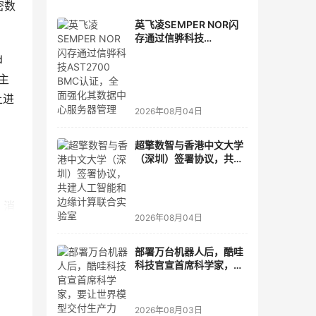
密数
英飞凌SEMPER NOR闪
存通过信骅科技
AST2700 BMC认证，全
 
面强化其数据中心服务器
主
管理
上进
2026年08月04日
超擎数智与香港中文大学
（深圳）签署协议，共建
人工智能和边缘计算联合
实验室
、消
2026年08月04日
即服
增：
部署万台机器人后，酷哇
科技官宣首席科学家，要
新设
让世界模型交付生产力
持续
2026年08月03日