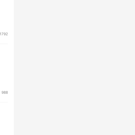
现合
，
式扩
1792
，可
服务
作负
伙伴及
988
付符
加入对
支持