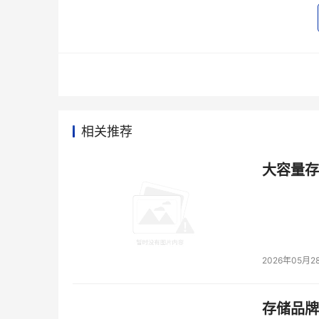
数据可用性和强大的安全措施，包括加密和基
库已成为 AI/ML 应用的理想选择。
Kafka即服务：
Kafka 非常适合支持实
他数据完整性、合规性和及时决策至关重要
Greenplum即服务：
Greenplum是大
相关推荐
遵守当地法规放在第一位的主权云。借助 Gr
遵守网络威胁分析等管辖边界和当地法律。
大容量存储
带有NetApp StorageGRID的对象存储即服
储服务，这些服务常驻在主权领域内并且合规
具有数据持久性和高可用性、更加安全的多
准 API（如亚马逊 S3 API），具有普
2026年05月2
等独家创新技术以更具成本效益的方式保护
实现开发者就绪主权云
存储品牌