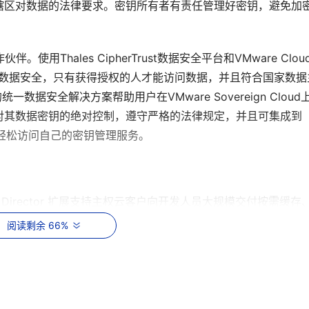
辖区对数据的法律要求。密钥所有者有责任管理好密钥，避免加
。使用Thales CipherTrust数据安全平台和VMware Cloud
环境中的数据安全，只有获得授权的人才能访问数据，并且符合国家数据
供的统一数据安全解决方案帮助用户在VMware Sovereign Cloud
对其数据密钥的绝对控制，遵守严格的法律规定，并且可集成到
客户能够轻松访问自己的密钥管理服务。
e Cloud Director 扩展支持主权云客户向开发人员大规模交付按需缓存
供集成式解决方案，使其能够跨私有云和主权云运营和管理数据
阅读剩余 66%
主权云提供商通过生态系统合作伙伴提供集成数据服务。VMware 目前新
L 数据库因其可扩展性、处理不同类型数据的能力以及无需大量重
到高度监管行业的青睐。NoSQL 数据库支持快速交易速度、