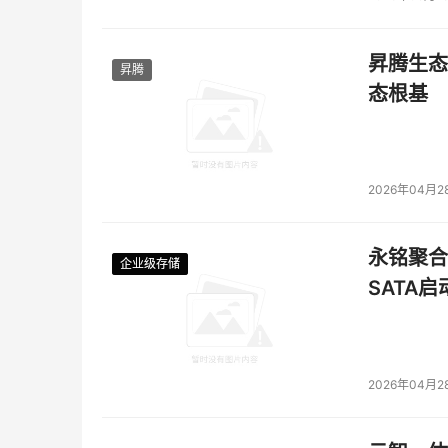
地基础架构迁移至
Redcentric
在英国两个数据中
公司拥有丰富的经验和技术专家，值得我们信赖
Sovereign Cloud 
平台，我们提升了弹性和业务
昇腾生态
昇腾
态根基
heuselNET
与
VMware Sovereign Cloud 
提供商
heuselNET 
业务解决方案首席执行官
 Andreas 
务系统是否能够始终符合德国所有必须遵守的数
供
 VMware Sovereign Cloud
。我们已将超过
 4
2026年04月2
性、故障转移和备份，同时提高了客户环境的整
可靠合作伙伴。”
永铭聚合物
企业级存储
企业级存储
企业级存储
企业级存储
SATA
二十多年来，
Tribia
一直是建筑项目协作解决方案
致力于实现建筑行业数字化，我们需要一个现代
繁的发布、更好的无延迟自助服务选项，并使用
但该环境无法满足客户对数据主权的要求。通过
2026年04月2
Sovereign Cloud
与我们现有的公有云，使客户
的要求。