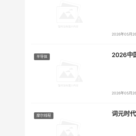
VMware 提供开发者就绪主权云的方法强调
规性、数据驻留和更强大的安全性。通过集成以开发者
而 VMware NSX则围绕对数据主权至关重要
大对开发者就绪主权云的支持：
2026年05月2
VMware Tanzu Mission Control Self-Man
2026
满足主权云中的云原生应用对先进合规管理
半导体
商现在可在其数据中心提供多租户 Kubernet
载中无缝应用安全策略。
VMware Cloud Director 10.5中的Content
2026年05月2
其主权租户能够快速部署经过审核和预先配
合司法和监管要求的应用，无需牺牲敏捷性或控
Director平台的集成还有助于简化对云资源
词元时代
摩尔线程
集成对 NVIDIA GPU和NVIDIA NGC Marke
NVIDIA GPU的支持， 进一步改善部署