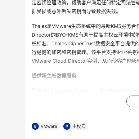
定密钥管理政策，帮助客户满足任何特定司法管
据受损或意外丢失密钥而导致数据失效。
Thales是VMware生态系统中的最新KMS服务合作伙伴
Director的BYO-KMS有助于提高主权云
权标准。Thales CipherTrust数据安全平台提
行稳健的加密和密钥管理。该平台支持企业保持
VMware Cloud Director实例，从而使
提供新主权数据服务
用于VMware Data Solutions 的VMwar
息传递和数据库软件组合。云服务商可为租户提
务。VMware Cloud Director 还支持
带有MongoDB的NoSQL即服务：
NoSQ
VMware
主权云
计即可适应不断变化的数据结构的适应性而受