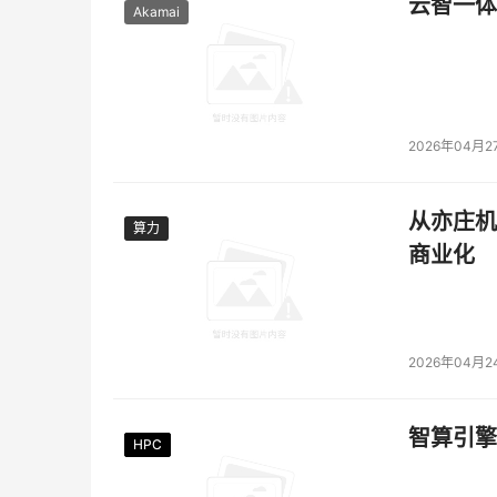
云智一体
Akamai
TriOpSys
专门致力于为适用于关键和高度敏感环
兰政府开展了广泛合作。
TriOpSys 
联合创始人
的
 Fundaments Sovereign Cloud
是一个任务关
此可以让客户对数据位于哪里、谁可以访问数据
2026年04月2
求进行了审核，这进一步增加了我们的信心。”
从亦庄机
算力
算力
本文来源于DOIT传媒，文章内容仅供参考，不构成
商业化
2026年04月2
智算引擎
HPC
HPC
HPC
HPC
HPC
HPC