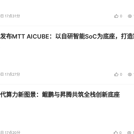
大计算量工作负载的能力。客户现在还可以从NVIDIA Globa
VIDIA应用，并将这些应用部署到Tanzu Kubernetes Grid基础
9日 17点31分
0
源库的合作伙伴可以支持开发人员加速AI模型和工具的集成，简
发布MTT AICUBE：以自研智能SoC为底座，打造
动创新，同时提高
安全性
d 提供商Monaco Cloud合作，共同提供满足最高国际安全和合规标准
ean Charles
表示
：“摩纳哥是全球安全等级最高的国家之一。
9日 17点27分
0
外，还要将该国打造成一个强大的数字中心，而数据的保密性和
务与摩纳哥致力于建设一个更加安全、数字化程度更高的政府和国
代算力新图景：鲲鹏与昇腾共筑全栈创新底座
为
90
多家英国国家医疗服务系统（
NHS
）信托基金、社区诊断中
 
主管
 Alex Sweeting 
表示
：
“我们的
 NHS 
客户要求服务保证和
务水平协议（
SLA
）。
4ways
与
Redcentric Solutions Ltd
一起
8日 17点20分
0