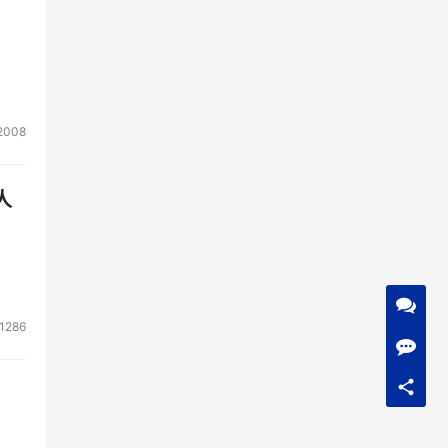
与荷
，因
加要
2008
人
1286