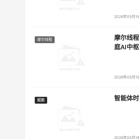
AI、深度学习、图形密集型可视化渲染应用以及
Connect（NGC）Marketplace直接访问N
2026年05月1
还能自动配置GPU运算符。为客户部署该资
一代AI产品的软件开发周期。
摩尔线程
摩尔线程
庭AI中枢
VMware Sovereign Cloud 
提供商帮助客户
推
摩纳哥政府与 VMware Sovereign Clou
的数字基础架构与服务。
摩纳哥政府首席信息官
J
2026年05月1
哥公国的目标是除了保持强大金融中心的地位之
性对此至关重要。VMware的主权云战略和服
智能体时
目标完全一致。”
鲲鹏
鲲鹏
4ways
是英国一家领先的远程诊断提供商，负责
和私人医疗机构提供放射学报告服务。
4ways IT
停机时间。
NHS
需要我们严格遵守诊断报告的服
2026年05月1