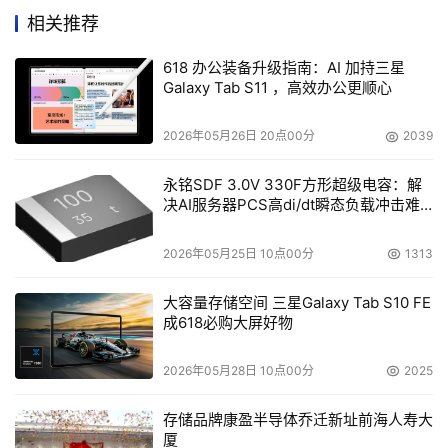
“创新云平台”，开启了“算力生态协同发展——大漠倡议”，
相关推荐
颁布了“2023 算力应用创新技术案例征集”结果，发布了
《数据中心风冷（风侧自然冷却）技术应用规范》标准等重
618 办公装备升级指南：AI 加持三星
Galaxy Tab S11 ，高效办公更顺心
要成果，并启动了国家（中卫）新型互联网交换中心集群网
络安全服务平台暨安全监测监管平台。
2026年05月26日 20点00分
2039
思维碰撞 院士、专家深度分享
永铭SDF 3.0V 330F方形超级电容：解
决AI服务器PCS高di/dt瞬态负载冲击难
大会邀请了知名院士专家和产业精英进行主题演讲。石勇院
题
士与陈左宁院士从规划、工程、技术、应用等角度阐述了
2026年05月25日 10点00分
1313
“东数西算”的意义和前景。国家信息中心信息化和产业发展
部主任、国家信息中心未来产业和平台经济研究中心主任单
大容量存储空间 三星Galaxy Tab S10 FE
成618必购大屏好物
志广介绍了全国一体化大数据中心建设与“东数西算”工程的
进展和成效。中国通信工业协会数据中心委员会理事长、中
2026年05月28日 10点00分
2025
国长江三峡集团有限公司总信息师金和平分享了绿色能源助
力算力产业高质量发展的经验和做法。
存储品牌康盈半导体乔迁新址前海人寿大
厦