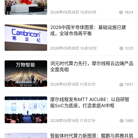
此外，宽带资本董事长田溯宁、北京世纪互联宽带数据中心
有限公司 CMO 姚刚、科大讯飞股份有限公司智慧城市事业
2026年05月26日 15点00分
1834
群副总裁兼讯飞大数据研究院院长谭昶、北京智谱华章科技
2026中国半导体图景：基础设施已建
有限公司总裁王绍兰、江苏未来网络集团有限公司总经理田
成，全球市场再平衡
文科等嘉宾分别从不同角度展望了绿色数据中心模式创新、
大模型产业应用、确定性网络技术等行业重磅话题。
2026年05月26日 10点30分
1025
除主会场外，2023云天大会还设置了8大分会场，分别围绕
词元时代算力先行，摩尔线程云边端产品
全面亮相
绿色算力、无线通信、算力生态、算力服务、数字赋能、网
络安全、金融科技以及大数据、
云计算
等主题方向展开，对
2026年05月19日 17点31分
1937
数字产业展开了专业、深入的讨论，从产业视角观察发展趋
势，汇聚专业观点，共探发展未来。
摩尔线程发布MTT AICUBE：以自研智
能SoC为底座，打造家庭AI中枢
2023云天大会是继 2018 年成功举办第一届云天大会以
来，中卫市连续第六年举办的国家级大数据盛会。本届大会
2026年05月19日 17点27分
1995
深度展示了中卫市在云计算和大数据产业发展方面的成就和
智能体时代算力新图景：鲲鹏与昇腾共筑
优势，搭建了政府、企业、学术、媒体等各方交流合作的平