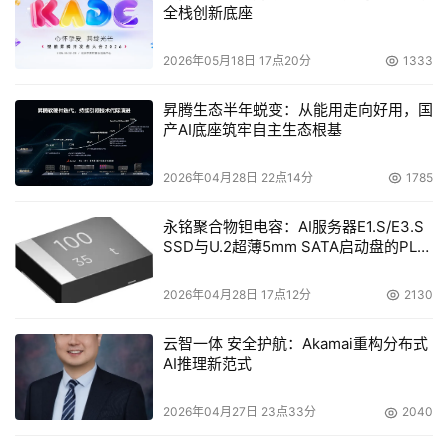
全栈创新底座
台，在推动“东数西算”战略落地，助力数字经济发展，为黄
河流域生态保护和高质量发展先行区建设贡献中卫力量。
2026年05月18日 17点20分
1333
昇腾生态半年蜕变：从能用走向好用，国
本文来源于DOIT传媒，文章内容仅供参考，不构成投资建议。
产AI底座筑牢自主生态根基
2026年04月28日 22点14分
1785
永铭聚合物钽电容：AI服务器E1.S/E3.S
SSD与U.2超薄5mm SATA启动盘的PLP
电容选型分析
2026年04月28日 17点12分
2130
云智一体 安全护航：Akamai重构分布式
AI推理新范式
2026年04月27日 23点33分
2040