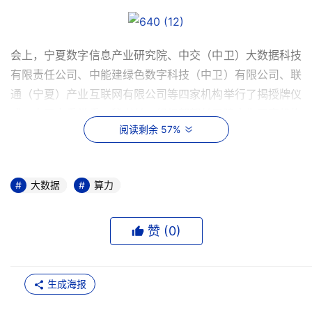
会上，宁夏数字信息产业研究院、中交（中卫）大数据科技
有限责任公司、中能建绿色数字科技（中卫）有限公司、联
通（宁夏）产业互联网有限公司等四家机构举行了揭授牌仪
式，中卫市委常委、秘书长、组织部部长于建文为四家机构
阅读剩余 57%
代表进行了授牌。
中卫市委常委、副市长 郭爱迪在发布并解读了《宁夏中卫
大数据产业链生态蓝图》。他表示，中卫市按照全国一体化
大数据
算力
大数据中心创新体系推动布局，提出高质量建设西部数谷，
高水平打造大数据中心市的目标，在用地、用水、用能等方
赞 (
0
)
面为企业提供含金量极高的优惠政策，为中卫数字产业生态
链的高质量发展保驾护航。
生成海报
大会发布环节还发布了包括闽宁云、智算云、航天云在内的