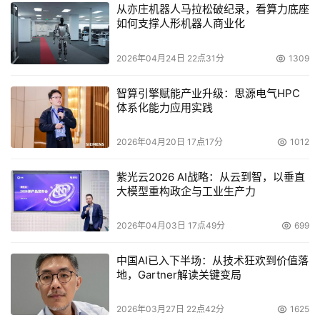
证PACS业务数据安全性,分布式存储AS13000可以配置副本
从亦庄机器人马拉松破纪录，看算力底座
如何支撑人形机器人商业化
功能,所有医疗数据都有两份相同的数据分布于全部分布式
存储节点上,当某节点出现故障时,可以自动切换到备用节点
2026年04月24日 22点31分
1309
上;全面保障医院关键业务7*24稳定运行不中断,更好的支撑
医院救死扶伤的职责。
智算引擎赋能产业升级：思源电气HPC
体系化能力应用实践
江苏省淮安市第一人民医院选择全闪存储、分布式存储搭建
医院核心业务平台,消除了信息孤岛,使得不同科室的医务人
2026年04月20日 17点17分
1012
员可以实现病患数据的互通、信息共享,支持多科室协作诊
紫光云2026 AI战略：从云到智，以垂直
疗,提升了整个医院的管理和诊疗效率,也提高了医院服务质
大模型重构政企与工业生产力
量和患者满意度,加速迈向中国式现代化医院新征程,将更好
地打造长三角北部现代化医疗中心,让老百姓在家门口享受
2026年04月03日 17点49分
699
到高质量的医疗服务。
中国AI已入下半场：从技术狂欢到价值落
地，Gartner解读关键变局
本文来源于DOIT传媒，文章内容仅供参考，不构成投资建议。
2026年03月27日 22点42分
1625