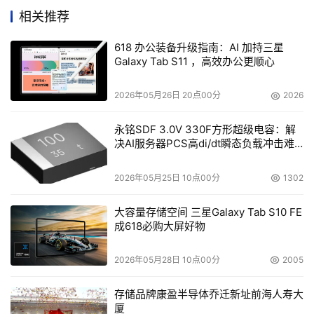
医过程的高效开展。同时要求存储实现不同模块、系统间的
相关推荐
数据互通共享,快速、准确的提供数据支持医院各项工作的
开展,并满足未来不断增长的数据存储需求。
618 办公装备升级指南：AI 加持三星
Galaxy Tab S11 ，高效办公更顺心
医院就诊高峰期,淮安市第一人民医院的业务系统最高单日
2026年05月26日 20点00分
2026
需要承载上万人次并发就医全流程活动服务、上千人医疗影
像数据采集,既要满足大量就医人员并发访问、数据查询和
永铭SDF 3.0V 330F方形超级电容：解
写入的需求,还要保证24小时不间断稳定运行。业务系统一
决AI服务器PCS高di/dt瞬态负载冲击难
题
旦中断将会导致挂号、缴费、就诊、检查、报告查询等医院
业务无法正常开展,严重影响患者的就诊康复,所以淮安市第
2026年05月25日 10点00分
1302
一人民医院在建设HIS、PACS核心业务系统数据平台时把
大容量存储空间 三星Galaxy Tab S10 FE
高效、稳定运行作为重要目标。
成618必购大屏好物
两大存储助力淮安第一人民医院提升诊疗效率
2026年05月28日 10点00分
2005
结合不同业务数据特点及需求,淮安第一人民医院采用了浪
存储品牌康盈半导体乔迁新址前海人寿大
潮信息全闪存储HF5000、分布式存储AS13000分别升级了
厦