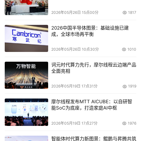
HIS、PACS系统的业务数据存储平台,满足了医院就诊的结
2026年05月26日 15点00分
1817
构化数据与医疗影像的非结构化数据对高IO并发性能、业务
连续性等需求,高效支持HIS、PACS及所涉及的其他业务系
2026中国半导体图景：基础设施已建
统。
成，全球市场再平衡
2026年05月26日 10点30分
1010
词元时代算力先行，摩尔线程云边端产品
全面亮相
2026年05月19日 17点31分
1919
摩尔线程发布MTT AICUBE：以自研智
能SoC为底座，打造家庭AI中枢
2026年05月19日 17点27分
1976
智能体时代算力新图景：鲲鹏与昇腾共筑