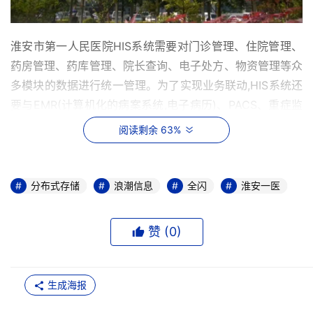
淮安市第一人民医院HIS系统需要对门诊管理、住院管理、
药房管理、药库管理、院长查询、电子处方、物资管理等众
多模块的数据进行统一管理。为了实现业务联动,HIS系统还
要与EMR(计算机化的病案系统,电子病历)、PACS、重症监
护与手术麻醉系统等辅助科室使用的系统对接。这些模块和
阅读剩余 63%
系统间进行着频繁的数据交互,模块间的数据交互以结构化
小数据为主,读写频率较高,对于存储性能要求较高。此外在
PACS应用上,淮安市第一人民医院配备了大型CT、核磁共
分布式存储
浪潮信息
全闪
淮安一医
振、DSA等先进影像检查设备。随着检查精度不断提升,医
学影像图片的分辨率也在不断提高,这些医学影像图片一般
赞 (
0
)
在几十MB左右,一次检查会采集数百张高清影像,产生的数据
量是庞大的,例如一次心血管CT检查会产生GB级的影像数
据,这就要求存储平台能够提供对海量非结构化数据小文件
生成海报
的并发能力,实现医学影像快速采集、快速查询,保障患者就