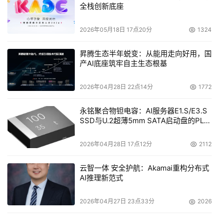
浪潮信息存储产品
全栈创新底座
全闪存储HF5000通过NVMe架构,时延降低50%,搭配SSD
2026年05月18日 17点20分
1324
高速磁盘,可提供上百万的IOPS,保证了不同类型数据对读写
性能的需求,使HIS系统轻松应对医院就诊高峰时段的性能挑
昇腾生态半年蜕变：从能用走向好用，国
产AI底座筑牢自主生态根基
战,为医院各科室间的沟通提供了方便,能够全面分析和控制
患者病情,提升诊疗的精准和高效。分布式存储AS13000系
2026年04月28日 22点14分
1772
列可以通过小文件聚合功能,减少写入、删除时的磁盘压力,
提高医疗影像场景下的小文件写读、删除、重构等性能,并
永铭聚合物钽电容：AI服务器E1.S/E3.S
可以对容量、性能在线横向扩展,满足医院不断增长的影像
SSD与U.2超薄5mm SATA启动盘的PLP
电容选型分析
数据存储需求。
2026年04月28日 17点12分
2112
为了保障HIS业务的连续性,淮安第一人民医院采用两套
云智一体 安全护航：Akamai重构分布式
HF5000系列全闪存储构建了双活数据保护方案。两台存储
AI推理新范式
通过高速链路实时同步数据,在主存储发生故障极端情况下,
另外一台存储可以马上进行接管,不中断的提供连续的数据
2026年04月27日 23点33分
2026
访问服务,整个过程医院前端应用层面无感知。同时为了保