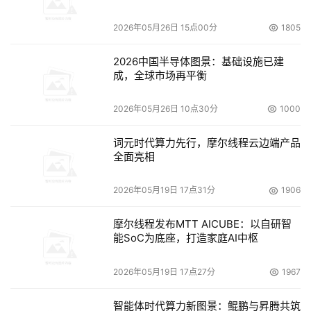
发展与创新。
2026年05月26日 15点00分
1805
2020年，中国保险业 IT解决方案市场继续保持增长态势，
市场规模达到 121.4亿元人民币，与 2019年相比增长 
2026中国半导体图景：基础设施已建
成，全球市场再平衡
18.2%。整体市场依然保持高集中度的特征，中科软在整个
市场份额中依然保持着龙头地位。
2026年05月26日 10点30分
1000
词元时代算力先行，摩尔线程云边端产品
全面亮相
2026年05月19日 17点31分
1906
摩尔线程发布MTT AICUBE：以自研智
能SoC为底座，打造家庭AI中枢
2026年05月19日 17点27分
1967
智能体时代算力新图景：鲲鹏与昇腾共筑