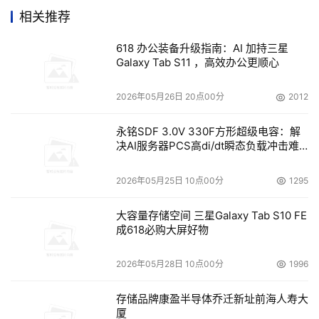
对数据能力建设投入力度加强，以实现各项业务的精细化运
相关推荐
营与管理。利用大数据、人工智能、区块链等技术赋能营销
获客、风控等能力，提高对数据的管理与分析利用水平，加
618 办公装备升级指南：AI 加持三星
Galaxy Tab S11 ，高效办公更顺心
快零售转型和交易银行等各项业务能力建设。
2026年05月26日 20点00分
2012
生态场景建设作为银行开拓外延式拓展的机会得到重视。尤
其在疫情影响下，服务于线上渠道的生态场景建设需求得到
永铭SDF 3.0V 330F方形超级电容：解
了刺激，银行积极探索更多创新性的服务模式，提升开放服
决AI服务器PCS高di/dt瞬态负载冲击难
务水平。
题
2026年05月25日 10点00分
1295
2020年中国保险业IT解决方案市场观察
大容量存储空间 三星Galaxy Tab S10 FE
2020年，在多项保险监管政策、疫情影响与刺激、保险业
成618必购大屏好物
务转型的创新需求等多项因素的共同推动下，保险机构的科
2026年05月28日 10点00分
1996
技投入力度和科技服务需求依然持续增长。目前我国保险密
度、保险深度、保险资产占金融总资产比例等指标和普遍发
存储品牌康盈半导体乔迁新址前海人寿大
达国家相比依然有较大差距，需要借助科技加速保险业务的
厦