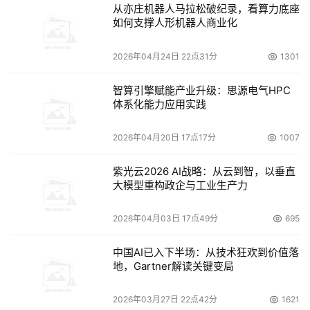
从亦庄机器人马拉松破纪录，看算力底座
如何支撑人形机器人商业化
数据能力的建设力度加大。2020年，保险机构开始加大底
层数据能力的建设，加强数据治理，提高数据质量与分析利
2026年04月24日 22点31分
1301
用的效率与水平，从而支撑业务规范化发展与创新。
智算引擎赋能产业升级：思源电气HPC
体系化能力应用实践
IDC中国金融行业研究部分析师王晨
表示， 2020年，一系
列金融科技配套政策的陆续发布、疫情的反向推动、技术应
2026年04月20日 17点17分
1007
用的日趋成熟和完善，都为整体市场需求的持续推进提供了
多项条件。各金融机构经过前几年的数字化转型建设，已经
紫光云2026 AI战略：从云到智，以垂直
陆续在核心重构、线上渠道建设、营销获客与风控等多个领
大模型重构政企与工业生产力
域取得了不同程度的进展。2021年，金融机构继续通过技
2026年04月03日 17点49分
695
术路线转型进而支撑业务创新转型，在敏捷化、远程化、数
字化、生态化等方面重点发力，在IT建设改造方面的投入决
中国AI已入下半场：从技术狂欢到价值落
心与力度持续增强。同时，由于金融科技子公司及大型云服
地，Gartner解读关键变局
务商持续发力进入市场，未来整体市场的竞合态势可能产生
新变化。不同类型的厂商间通过在竞争与合作中探索新的技
2026年03月27日 22点42分
1621