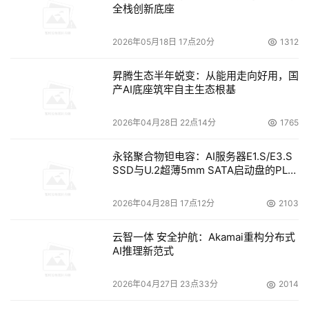
全栈创新底座
2026年05月18日 17点20分
1312
IDC研究发现，整体保险业 IT解决方案市场呈现如下特征：
昇腾生态半年蜕变：从能用走向好用，国
 · 1 · 
产AI底座筑牢自主生态根基
核心业务系统的改造依然是投入占比最高的领域。目前保险
2026年04月28日 22点14分
1765
机构通常倾向于在尽可能利用原有技术基础的情况下，通过
恰当与必要的改造，提高核心系统对业务的支撑能力，在保
永铭聚合物钽电容：AI服务器E1.S/E3.S
SSD与U.2超薄5mm SATA启动盘的PLP
证稳定安全的前提下进行适合不同机构自身情况的分布式改
电容选型分析
造与创新建设。
2026年04月28日 17点12分
2103
 · 2 · 
云智一体 安全护航：Akamai重构分布式
AI推理新范式
线上化能力的建设投入受到明显重视。代理人远程出单、远
程展业、线上销售与服务等能力是2020年的建设重点。
2026年04月27日 23点33分
2014
 · 3 · 