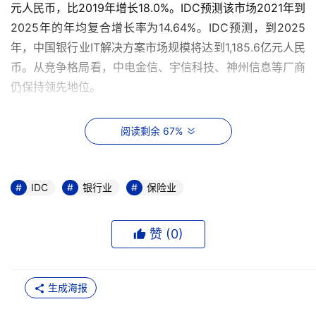
元人民币，比2019年增长18.0%。IDC预测该市场2021年到
2025年的年均复合增长率为14.64%。IDC预测，到2025
年，中国银行业IT解决方案市场规模将达到1,185.6亿元人民
币。从竞争格局看，中电金信、宇信科技、神州信息等厂商
仍保持领先地位。
阅读剩余 67%
IDC研究发现，整体银行业 IT解决方案市场呈现如下特征：
分布式核心升级改造与外围系统的配套改造仍是各大银行投
IDC
银行业
保险业
入的重点领域。未来 5年中国银行核心业务系统市场规模将
仍然保持稳定增长，近两年会呈现快速增长的态势，目前的
赞 (
0
)
主要驱动因素来自于分布式改造中的主机下移建设；同时信
贷操作系统进入更新迭代窗口期，配合分布式核心系统的架
构，信贷系统中台化重构需求增加。
生成海报