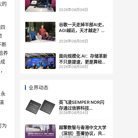
大的
2026年08月06日
谷歌一天走掉半部AI史，
送四
AGI越近，天才越走？大
资
厂的组织模式，正在拖住
2026年08月06日
自己的研发节奏
不断
培养
面向规模化 AI：存储革新
已成
不只是提速，更是算经济
2026年08月06日
账
峰，
业界动态
，永
演
英飞凌SEMPER NOR闪
存通过信骅科技
2026年08月04日
AST2700 BMC认证，全
面强化其数据中心服务器
可为
管理
超擎数智与香港中文大学
（深圳）签署协议，共建
2026年08月04日