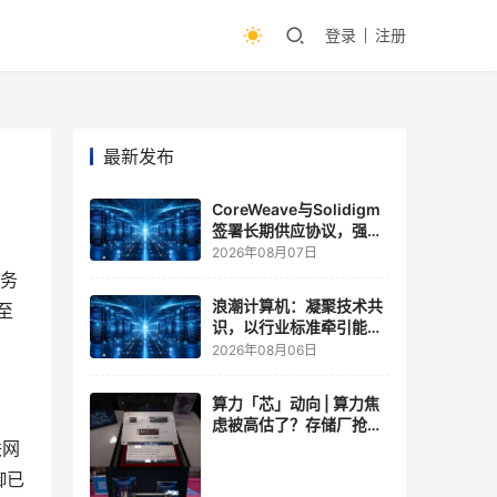
登录
注册
最新发布
CoreWeave与Solidigm
签署长期供应协议，强化
一体化人工智能云平台
2026年08月07日
服务
浪潮计算机：凝聚技术共
至
识，以行业标准牵引能力
跃升
2026年08月06日
算力「芯」动向 | 算力焦
虑被高估了？存储厂抢了
算力厂的戏，江波龙FMS
联网
现场改写端侧AI规则
御已