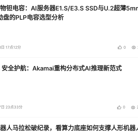
钽电容：AI服务器E1.S/E3.S SSD与U.2超薄5m
启动盘的PLP电容选型分析
8日 17点12分
0
 安全护航：Akamai重构分布式AI推理新范式
7日 23点33分
0
器人马拉松破纪录，看算力底座如何支撑人形机器