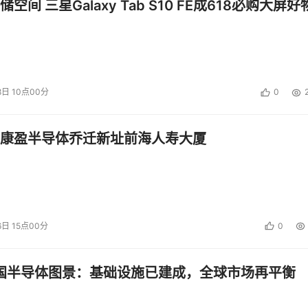
空间 三星Galaxy Tab S10 FE成618必购大屏好
8日 10点00分
0
康盈半导体乔迁新址前海人寿大厦
6日 15点00分
0
中国半导体图景：基础设施已建成，全球市场再平衡