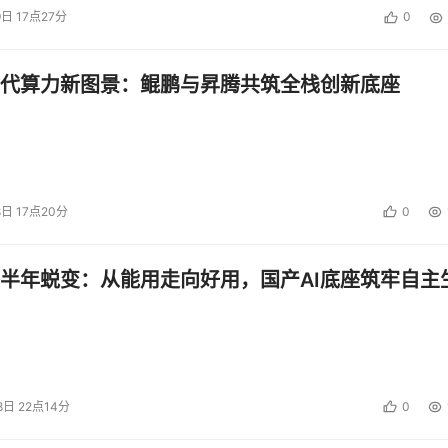
9日 17点27分
0
代算力新图景：鲲鹏与昇腾共筑全栈创新底座
8日 17点20分
0
半年蜕变：从能用走向好用，国产AI底座筑牢自主
8日 22点14分
0