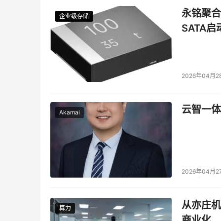
永铭聚合物
企业级存储
企业级存储
企业级存储
企业级存储
SATA
2026年04月2
云智一体
Akamai
2026年04月2
从亦庄机
算力
算力
商业化