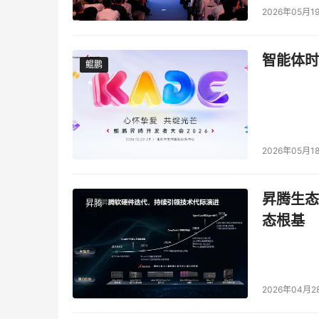
2026年05月1
智能体时
鲲鹏
鲲鹏
2026年05月1
昇腾生态
昇腾
态根基
2026年04月2