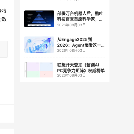
人工智能和边缘计算联合
实验室
务将
部署万台机器人后，酷哇
为政
科技官宣首席科学家，要
让世界模型交付生产力
2026年08月03日
从Engage2025到
2026：Agent爆发这一
2026年08月03日
年，AI CRM 走到哪了
联想开天登顶《信创AI
PC竞争力矩阵》权威榜单
2026年08月03日