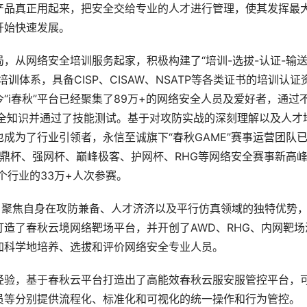
产品真正用起来，把安全交给专业的人才进行管理，使其发挥最
开始快速发展。
，从网络安全培训服务起家，积极构建了“培训-选拔-认证-输
体系，具备CISP、CISAW、NSATP等各类证书的培训认证
今“i春秋”平台已经聚集了89万+的网络安全人员及爱好者，通过
安全知识并通过了技能测试。基于对攻防实战的深刻理解以及人才
成为了行业引领者，永信至诚旗下“春秋GAME”赛事运营团队
网鼎杯、强网杯、巅峰极客、护网杯、RHG等网络安全赛事新高
个行业的33万+人次参赛。
，聚焦自身在攻防兼备、人才济济以及平行仿真领域的独特优势
造了春秋云境网络靶场平台，并开创了AWD、RHG、内网靶场
加科学地培养、选拔和评价网络安全专业人员。
经验，基于春秋云平台打造出了高能效春秋云服安服管控平台，
员等分别提供流程化、标准化和可视化的统一操作和行为管控。