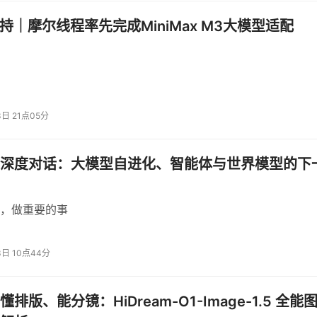
而是互补与协同。
支持｜摩尔线程率先完成MiniMax M3大模型适配
底理解空气动力学的情况下飞起来的。”他认为，今天的人工智
代不断推进”的交互阶段。他进一步强调，严格意义上说，我们“
此人工智能领域对年轻人而言“极其有诱惑力”，因为“这个世界
3日 21点05分
深度对话：大模型自进化、智能体与世界模型的下
科学家自己收集数据、自己理解一遍就结束了，而现在所有科学
，做重要的事
AlphaFold
重新理解”。他以
为例说明，这一变化并非孤立的：伽
的观测数据。今天的人工智能将让所有沉淀下来的科学数据被“重
3日 10点44分
纸和笔”一样普及
排版、能分镜：HiDream-O1-Image-1.5 全能