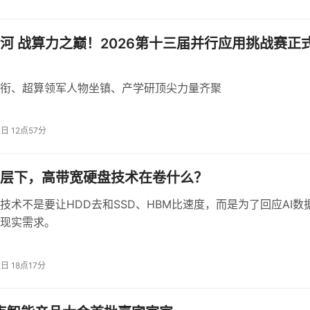
顾智源攻关大模型的历程时指出，“技术是没有绝对说就一定行的
思路来看待这件事。”面对这种不确定性，做出投入资源的决策本
河 战算力之巅！2026第十三届并行应用挑战赛正
决心时下决心
衔、超算领军人物坐镇、产学研顶尖力量齐聚
挑战是：能否提出自己的思路和方向。他指出：“最重要的是两点
2日 12点57分
潮流，看着潮流波涛汹涌；第二就是该下决心的时候下决心。”他
大时代中发挥自己的作用。
分层下，高带宽硬盘技术在卷什么？
分，挑战在于持续贡献
技术不是要让HDD去和SSD、HBM比速度，而是为了回应AI数
现实需求。
趋势”“宇宙智能进化的一个大方向”。他认为，当前的最大挑战在
下自己的一个星星”，汇聚成更大的宇宙。从这一角度理解，挑
找准定位、持续贡献。
2日 18点17分
。