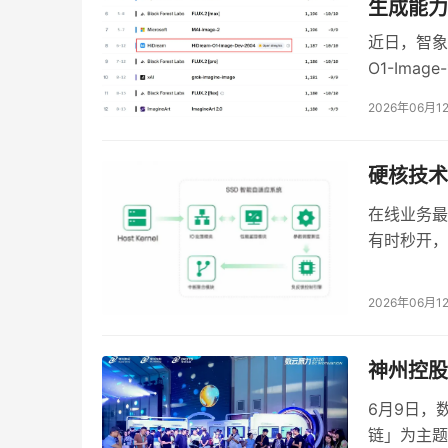
生成能力
王坚将人工智能的普及比作人类对“纸和笔”的接
近日，智象未
在当时是一个巨大的挑战。今天，人工智能的瓶颈
O1-Ima
值钱，像一张纸、一支笔一样。”只有实现这一
Artifici
2026年06月1
上中国图像
5. 
人工智能的“幻觉”不是灾难，而是认识进步的
Google Na
Cosmos3
硬核技术
面对人工智能的不可解释性和“幻觉”问题，王坚
流图像生成
——“原来都是用来形容人的”。人本身就是有幻
在线业务最
难，而是我们可以去理解、可以让我们的认识往前
有时秒开，
是整套系统
6. 
人类自己创造的问题，人类一定会解决
2026年06月1
王坚多次表达自己是“无药可救的乐观主义者”，
类历史——从对火的恐惧、对写字工具的敬畏，
神州控股
恐惧，但人类最终都能驾驭。
6月9日，
链」为主题
AI
智源研究院理事长黄铁军认为当前
技术的最大