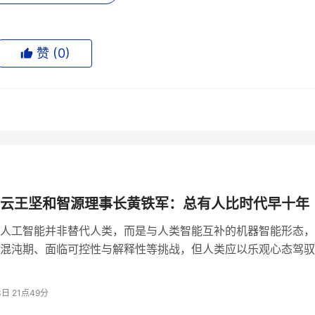
赞 (
0
)
云王坚和智源理事长黄铁军：总有人比时代早十年
人工智能并非替代人类，而是与人类智能互补的机器智能形态，
样拓展人类能力
混沌期、面临可控性与解释性等挑战，但人类应以乐观心态驾驭
终实现人与智能体的共存融合。
会替代人的人。”他以狗的鼻子比人灵敏为例，指出人类从未因
3日 21点49分
human intelligence
machine intelligence
能（
）和机器智能（
）