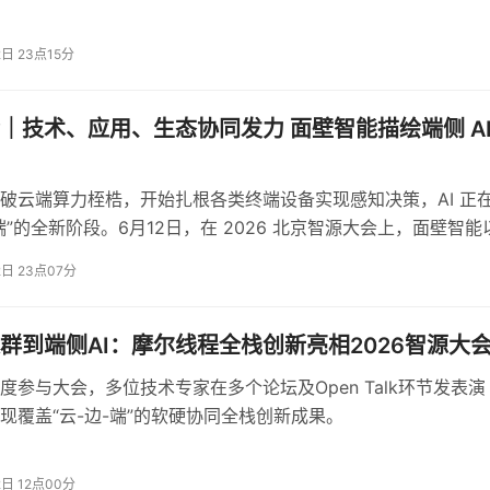
感受“可触摸、可落地”的智能化实践。
互动”
2日 23点15分
“‘控制’‘确保’这些词大概都不现实，这是一个互动、很复杂的世
｜技术、应用、生态协同发力 面壁智能描绘端侧 A
智能体、物理智能体）共存的世界，最大的挑战不是如何“控制”
共识”。他强调，在人类世界中也是如此——人与人之间同样需要
破云端算力桎梏，开始扎根各类终端设备实现感知决策，AI 正
端”的全新阶段。6月12日，在 2026 北京智源大会上，面壁智能
场景、全栈自研的技术体系、成熟的生态孵化能力等三重优势，
2日 23点07分
端侧 AI 发展全景 ，加速让 AI 从云端交互走向物理世界。
AI
能体往往只给出答案而不解释推理过程——但这一点并非
独有
他告诉你结论，还是要跟他探讨一下为什么？”他认为，挑战在
群到端侧AI：摩尔线程全栈创新亮相2026智源大
在医疗、蛋白质等安全重要的领域，必须追问“为什么”，最终形
度参与大会，多位技术专家在多个论坛及Open Talk环节发表演
讨论的过程。
现覆盖“云-边-端”的软硬协同全栈创新成果。
2日 12点00分