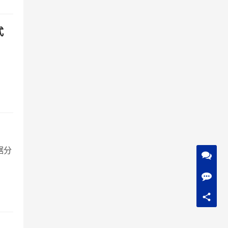
，
身
式
，
认
据分
战不