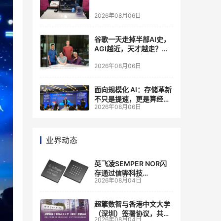
2026年08月06日
谷歌一天走掉半部AI史，
AGI越近，天才越走？大
厂的组织模式，正在拖住
2026年08月06日
自己的研发节奏
面向规模化 AI：存储革新
不只是提速，更是算经济
2026年08月06日
账
业界动态
英飞凌SEMPER NOR闪
存通过信骅科技
2026年08月04日
AST2700 BMC认证，全
面强化其数据中心服务器
管理
超擎数智与香港中文大学
（深圳）签署协议，共建
2026年08月04日