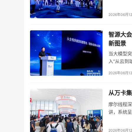
会者零距离
1. 
控制与确保并不现实，核心挑战在于“共存”与“
2026年06月1
AI
黄铁军在回答关于
安全与可控性的问题时指出：
智源大会
界。”他认为，未来将是多智能体（包括人、机器
新图景
而是如何在这样一个复杂系统中建立“界面”和“
和理性。
当大模型突
入“从云到
2. 
解释性危机：智能体是黑箱，人类也是黑箱
元化的应用
2026年06月1
方位展示了
AI
黄铁军讨论了
带来的解释性危机。他指出，智
题。“每个人人脑也是一个黑箱，你到底是只相信
从万卡集
AI
何让人与
之间形成有效的“讨论”机制，特别是
摩尔线程深
确结论才能转化为行动。在此之前，应当是开放
讲，系统呈
3. 
技术发展的不确定性是固有挑战
2026年06月1