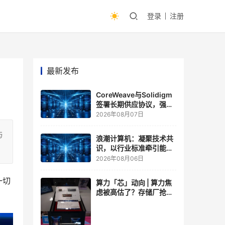
登录
注册
最新发布
CoreWeave与Solidigm
签署长期供应协议，强化
一体化人工智能云平台
2026年08月07日
与
浪潮计算机：凝聚技术共
识，以行业标准牵引能力
跃升
2026年08月06日
一切
算力「芯」动向 | 算力焦
虑被高估了？存储厂抢了
算力厂的戏，江波龙FMS
现场改写端侧AI规则