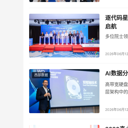
黄铁军强调，科技的不确定性永远存在。他在回
我们不能拿交作业的思路——一定要一定成功的
逐代码星
就是巨大挑战。
启航
4. 
持续创新的核心挑战：要有自己的想法，该下
多位院士领
AI
黄铁军认为，当前中国
发展面临的一个根本性
2026年06月1
第一你得有自己的想法，要不然你只能随着这个
为，只有具备自己的想法和决心，才能在这样的
AI数据
西部数据
5. 
AI
从更宏观的视角看，
是人类智能进化的一部
高带宽硬盘
层架构中的
AGI
黄铁军最后总结道，人工智能或
是“人类的大
于：研究者、开发者、企业能否在这个过程中“留
仅来自技术本身，更来自如何在这个宏大进程中
2026年06月1
以下是对话内容，根据录音整理，未经本人审定