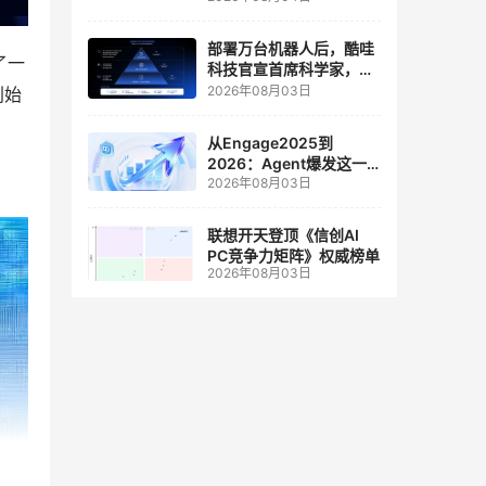
人工智能和边缘计算联合
实验室
部署万台机器人后，酷哇
了一
科技官宣首席科学家，要
让世界模型交付生产力
2026年08月03日
创始
从Engage2025到
2026：Agent爆发这一
2026年08月03日
年，AI CRM 走到哪了
联想开天登顶《信创AI
PC竞争力矩阵》权威榜单
2026年08月03日