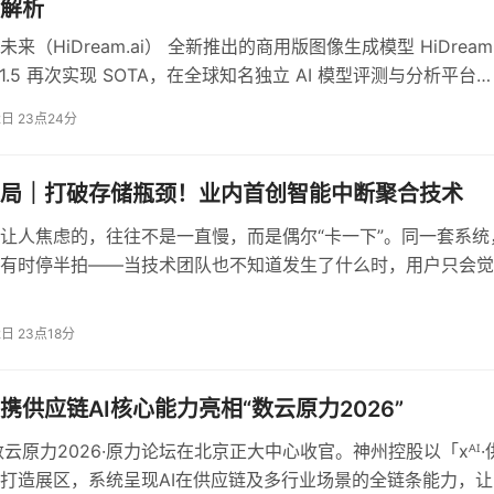
解析
受过程——七八十年前的普通百姓看到纸和笔都会“哆嗦”，因为
来（HiDream.ai） 全新推出的商用版图像生成模型 HiDream
token
token
在于“
太贵了”。他提出：“我们真正的挑战是让
变
ge-1.5 再次实现 SOTA，在全球知名独立 AI 模型评测与分析平台
点，人类才能真正被解放出来。
al Analysis的文生图榜单（Text to Image Leaderboard）上，一
2日 23点24分
生成模型第一，成为评分仅次于OpenAI的中国大模型公司，超
机会
no Banana 2（Gemini 3.1 Flash Image Preview）、NVIDIA
-Super-Text2Image 和字节跳动的Seedream 4.0等国内外大
局｜打破存储瓶颈！业内首创智能中断聚合技术
持乐观态度。他指出，所有被用来批评大模型的问题——如“幻觉
模型。
觉的。他认为，当我们遇到一个系统的行为不能理解时，“这不是
让人焦虑的，往往不是一直慢，而是偶尔“卡一下”。同一套系统
走一大步的机会”。
有时停半拍——当技术团队也不知道发生了什么时，用户只会觉
不稳定。
2日 23点18分
其核心信念是：“人类自己创造的问题，人类一定会解决。”他回
到今天对人工智能的担忧——认为每一种新技术在诞生之初都伴
携供应链AI核心能力亮相“数云原力2026”
数云原力2026·原力论坛在北京正大中心收官。神州控股以「xᴬᴵ·
打造展区，系统呈现AI在供应链及多行业场景的全链条能力，让
挑战如下：