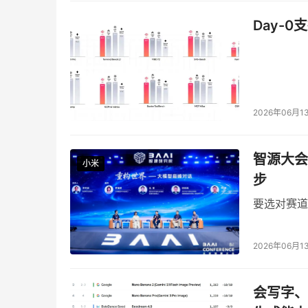
存的第三种智能形态，三者之间不是替代关系，
Day-0
2. 
人工智能目前仍处于发展的混沌期，远未成熟
王坚借用黄铁军的话指出：“飞机是在大家没有彻
样处在一个“我们对它的认识在加深，同时工程迭
没有到能够成为真正意义上的人工智能系统”，因
2026年06月1
混沌期”。
智源大会
3. 
人工智能将彻底改变科学研究的方法
小米
小米
小米
步
王坚认为，人工智能正在推动一个质变——过去
要选对赛道
都可以被“不同的人用不同的方式在更大的规模上
略也从未亲自收集数据，他使用的都是别人已有
2026年06月1
理解一遍”，其影响将是深远的。
4. 
Token
核心挑战在于降低
成本，让人工智能像“
会写字、懂