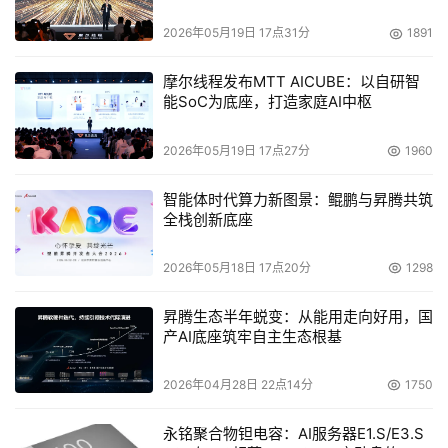
2026年05月19日 17点31分
1891
摩尔线程发布MTT AICUBE：以自研智
能SoC为底座，打造家庭AI中枢
2026年05月19日 17点27分
1960
智能体时代算力新图景：鲲鹏与昇腾共筑
全栈创新底座
2026年05月18日 17点20分
1298
昇腾生态半年蜕变：从能用走向好用，国
产AI底座筑牢自主生态根基
2026年04月28日 22点14分
1750
永铭聚合物钽电容：AI服务器E1.S/E3.S