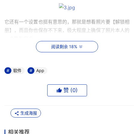
它还有一个设置也挺有意思的，那就是想看照片要【解锁相
册】，而且你也保存不下来，极大程度上确保了照片本人的
一个隐私安全。
阅读剩余 18%
哦，还有一点，在‘隐约’里，你看不见一丁点广告，界面干
软件
App
净的令人舒服，总之，我还是很满意的。
有想要来玩社交软件的，就来试试“隐约”APP吧，包你满意!
赞 (
0
)
来源：中企经济网
生成海报
本文来源于DOIT传媒，文章内容仅供参考，不构成投资建议。
相关推荐