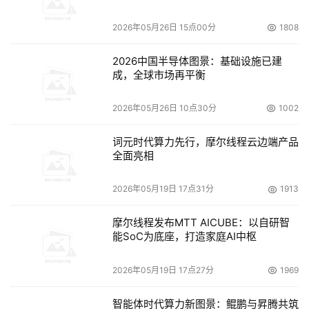
2026年05月26日 15点00分
1808
福州软件职业技术学院电竞实训室
2026中国半导体图景：基础设施已建
在硬件设施方面,福软已经建设有价值近三百万元的电竞实
成，全球市场再平衡
训室,以及正在筹建的占地面积约520平方的电竞馆;在师资
力量方面,福软与网龙坚持校企一体化办学合作,给予专业师
2026年05月26日 10点30分
1002
资培训,企业高级人员入校教学,校企共同研发内部教材,解决
词元时代算力先行，摩尔线程云边端产品
了电竞专业普遍遇到的师资匮乏和教学规范不标准等问题。
全面亮相
对于市场需求能够闻风而动,较早储备稀缺型人才,以及先进
的硬件水平、与市场接轨的师资力量,网龙为福软量身打造
2026年05月19日 17点31分
1913
的软硬件设施,都为这支战队获得CUEA总冠军增添了更多的
可能性。
摩尔线程发布MTT AICUBE：以自研智
能SoC为底座，打造家庭AI中枢
目前,该学院的电子竞技运营与管理专业通过和网龙的多个
2026年05月19日 17点27分
1969
部门开展合作,让学生在“做中学、学中做”。该专业正在增设
品牌管理、编导、主持与解说、文创设计等方向的人才培养
智能体时代算力新图景：鲲鹏与昇腾共筑