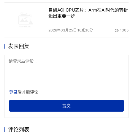
自研AGI CPU芯片：Arm在AI时代的转折
迈出重要一步
2026年03月25日 16点36分
1005
发表回复
请登录后评论...
登录
后才能评论
提交
评论列表