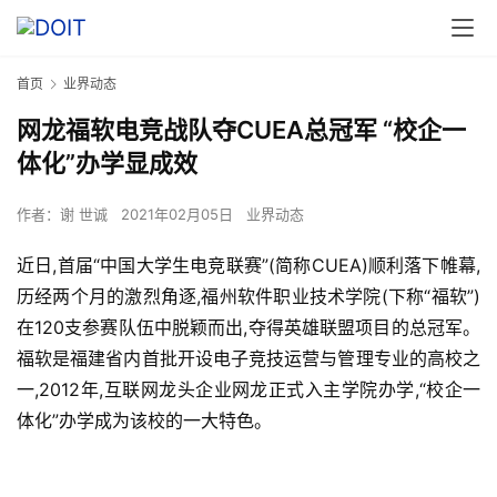
首页
业界动态
网龙福软电竞战队夺CUEA总冠军 “校企一
体化”办学显成效
作者：
谢 世诚
2021年02月05日
业界动态
近日,首届“中国大学生电竞联赛”(简称CUEA)顺利落下帷幕,
历经两个月的激烈角逐,福州软件职业技术学院(下称“福软”)
在120支参赛队伍中脱颖而出,夺得英雄联盟项目的总冠军。
福软是福建省内首批开设电子竞技运营与管理专业的高校之
一,2012年,互联网龙头企业网龙正式入主学院办学,“校企一
体化”办学成为该校的一大特色。