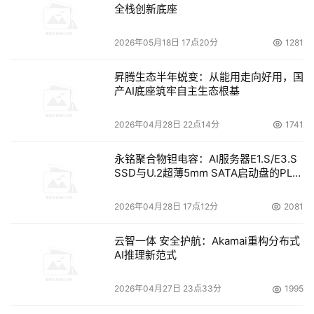
全栈创新底座
到云手机带来的快捷与便利。支持语音通话、扫一扫登陆、
云端数据备份……小众应用同样兼容运行。
2026年05月18日 17点20分
1281
昇腾生态半年蜕变：从能用走向好用，国
产AI底座筑牢自主生态根基
2026年04月28日 22点14分
1741
永铭聚合物钽电容：AI服务器E1.S/E3.S
《多多云手机》始终以用户为核心，在细节功能上深度挖
SSD与U.2超薄5mm SATA启动盘的PLP
电容选型分析
掘。作为云手机行业性能更优、功能更全的云手机头部品
牌。不论是普通玩家体验全新云设备，还是云手机老用户感
2026年04月28日 17点12分
2081
受更好性能与服务，《多多云手机》都能让你体验到云手机
云智一体 安全护航：Akamai重构分布式
带来的丰富云端生态新体验。
AI推理新范式
2026年04月27日 23点33分
1995
本文来源于DOIT传媒，文章内容仅供参考，不构成投资建议。