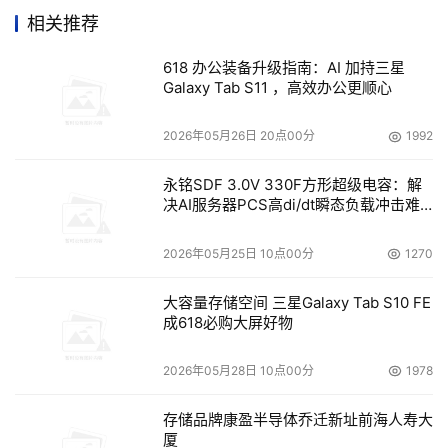
相关推荐
618 办公装备升级指南：AI 加持三星
Galaxy Tab S11 ，高效办公更顺心
《多多云手机》不仅实现了电脑端接入云手机的服务，还提
2026年05月26日 20点00分
1992
供了虚拟按键与遥感，并基于电脑端大屏幕、易操控的特
性，加入批量操作、智能运行、设备分组等更易于日常使用
永铭SDF 3.0V 330F方形超级电容：解
决AI服务器PCS高di/dt瞬态负载冲击难
的功能。
题
2026年05月25日 10点00分
1270
同时，《多多云手机》还可以实现在WEB网页、小程序等
不同环境下运行，只要网络通畅，就能登陆到同一台云手机
大容量存储空间 三星Galaxy Tab S10 FE
中。三层的加密环境，让云手机内的信息、资料、数据得到
成618必购大屏好物
安全保障，在不同设备上也可以随时查看，不用互传互导更
加省时省力，真正提高工作和日常生活的效率。
2026年05月28日 10点00分
1978
存储品牌康盈半导体乔迁新址前海人寿大
厦