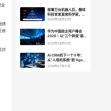
实验室
职业
部署万台机器人后，酷哇
科技官宣首席科学家，要
让世界模型交付生产力
2026年08月03日
始终
亚洲
华为中国政企用户峰会
2026｜以“三个转变”驱动
服务体系全面升级
2026年08月01日
成绩
AI CRM的下一个十年：
从“人用的系统”到“Agent
调用的底座”
2026年07月31日
人
职业
有些