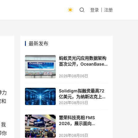
登录
注册
最新发布
蚂蚁灵光闪应用数据架构
首次公开，OceanBase
披露关键实践
2026年08月06日
Solidigm拟融资最高72
神力
亿美元，为纳斯达克上市
索和
做准备
2026年08月05日
慧荣科技亮相 FMS
2026，展示面向
。我
Agentic AI 应用的新一代
带你
存储方案
2026年08月05日