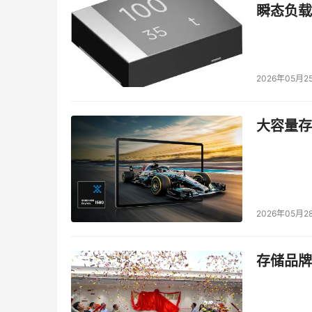
瞬态负载
在物联网AIoT开发课程中
，
首次加入“天猫精灵I
课程“。由华清远见引入天猫精灵IoT技术专家指
2026年05月2
智能产品、BLE、Wi-Fi实战经验及案例，通过
嵌入式人工智能课程获得了ST提供的专业技术支
大容量存储
ST的STM32最新的处理器生态系统更适合学
常广泛，所以华清远见在做了仔细研究判断后决
培训业务。
同时，华清远见携手百度智能云达成战略合作，基
2026年05月2
认证，打造高含金量《嵌入式人工智能认证证书
术，华清推出了人脸识别、车牌识别、声音识别
存储品牌
最新的人工智能技术。
为学员赋能、为高校赋能、为企业赋能，华清远