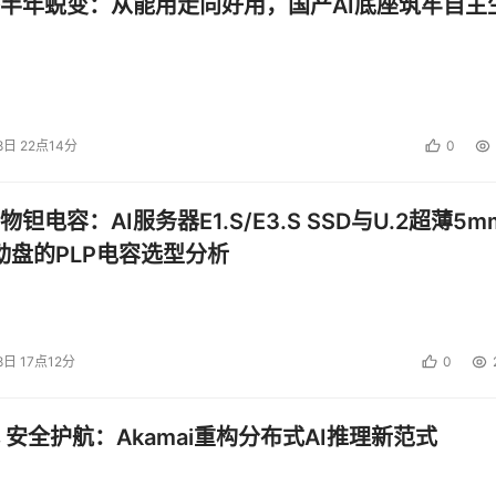
半年蜕变：从能用走向好用，国产AI底座筑牢自主
企业的用人需求在不断发生变化，由技术驱动的互联网新兴行业
需求的变迁。华清远见作为一家主打高端IT人才培养的职业教育
化和推动高端IT人才的优化升级。
务塑造品牌，把握未来!在这个愈加充满希望和机遇的行业，坚守
8日 22点14分
0
钽电容：AI服务器E1.S/E3.S SSD与U.2超薄5m
投资建议。
启动盘的PLP电容选型分析
8日 17点12分
0
 安全护航：Akamai重构分布式AI推理新范式