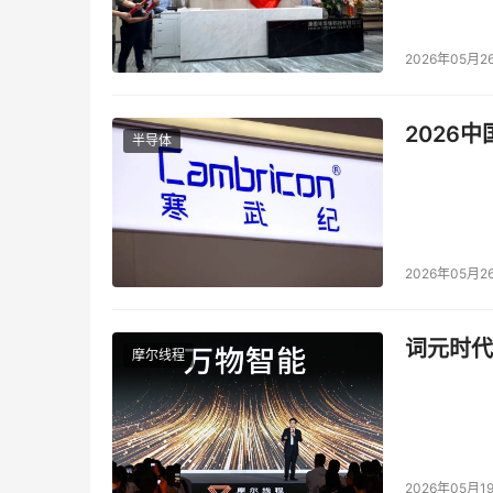
四、关键词：合作升级
2026年05月2
2020年，华清同NXP、阿里云、ST、百度智
2026
为帮助高校打造物联网人才教育竞争力，培养高
半导体
益行”大型公益活动，将联合上百所重点高校，于20
联网行业与技术分享”的专业讲座。
目前，华清远见在全国拥有5000+就业合作企
2026年05月2
长过程中起到了不可替代的作用，为推动全国各省
献。
词元时代
摩尔线程
华清远见多年来重视校企合作，通过参与产学合
提供师资/教学/实验室一体化解决方案等方式支
推动高校人才培养，持续激发高精尖人才发展活
五、关键词：高薪就业
2026年05月1