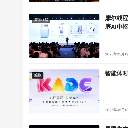
今年疫情期间，行业环境受到很大影响，但我们依
摩尔线程
积累的实战经验，提升的技术能力，最终走进了心
摩尔线程
庭AI中枢
就业平均薪资￥13500元。
关键词：未来可期
2026年05月1
教育兴，则事业兴。2020年华清远见先后荣获“
智能体时
鲲鹏
鲲鹏
“2020年度口碑影响力职业教育品牌”、“在疫
产学合作教学资源名单”、“高精尖产业技能提升
育教学改革，深入推动校企双方产学合作。
2026年05月1
面向未来，职业IT教育是一个生生不息的循环。