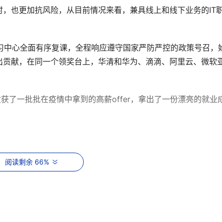
，也更加抗风险，从目前情况来看，兼具线上和线下业务的IT
学习中心全面有序复课，全程响应遵守国家严防严控的政策号召，
出贡献，在同一个领奖台上，华清和华为、滴滴、阿里云、微软
获了一批批在疫情中拿到的高薪offer，拿出了一份漂亮的就业
不到的发展机会。IT行业在疫情中彰显科技力量，逆势崛起。比如
阅读剩余 66%
疫中大显身手，到中后期的厚积薄发，让很多IT人都对自身的
业转型带来新一轮升级，不断涌现出各式各样的IT技术岗位，
内心。