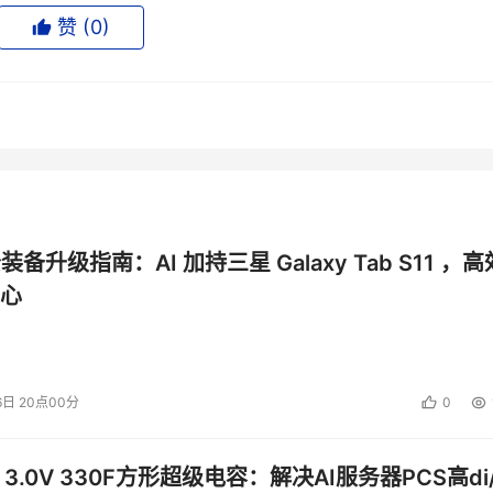
智能技术研发领域的专业人才培养，嵌入式人工智能、5G物联网、
赞 (
0
)
工智能产业为核心的软硬件全方位的人才培养体系，并成功入选人工
产业转型升级。
/个人三大业务产品线全面铺开，2020年华清远见研发中心推出1
控板、开发板，技术覆盖人工智能语音开发、机器视觉、物联网
、ARM、RISC-V、STM32、单片机等众多教学研发方向。
公装备升级指南：AI 加持三星 Galaxy Tab S11 ，高
“硬核”力量。华清远见作为IT职业教培机构，也承担起自己的责
心
6日 20点00分
0
2020年9月10日，华清课程升级发布会成功举行，嵌入式人工
ML5全栈开发 4大课程体系重磅升级，打造学员核心竞争力。
 3.0V 330F方形超级电容：解决AI服务器PCS高di/