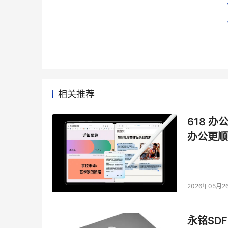
华清远见16年深扎高端IT人才培养，注重人工
Python人工智能三大高端课程，已形成以人
能高精尖产业培训项目，助力高精尖人才培养及
2020年华清远见研发投入持续加大，高校/企业
款新产品，包括各种实验箱、虚拟仿真软件、工
器、无线传感网络、天猫精灵IoT、嵌入式Linux
相关推荐
618 办
“科技战疫”正在成为中国抗击新冠肺炎疫情的一支
办公更顺
和使命。
三、关键词：创新升级
2026年05月2
2020年，华清远见课程技术深度广度再度刷新。
能、物联网AIoT、JavaEE分布式开发、HT
永铭SDF