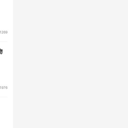
实战
费级
1269
才。
为
物
用非
入式
联合
1976
能技
利用