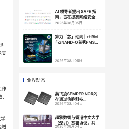
AI 领导者提出 SAFE 指
南，旨在提高网络安全透
明度
2026年08月05日
算力「芯」动向 | zHBM
与zNAND-O首秀FMS
迅
2026 ：三星把HBM叠上
术支
GPU头顶，内存战争换了
个维度，z轴算盘的魅力
2026年08月05日
在哪？
业界动态
工作
英飞凌SEMPER NOR闪
教、
存通过信骅科技
2026年08月04日
AST2700 BMC认证，全
面强化其数据中心服务器
管理
超擎数智与香港中文大学
业学
（深圳）签署协议，共建
速增
2026年08月04日
人工智能和边缘计算联合