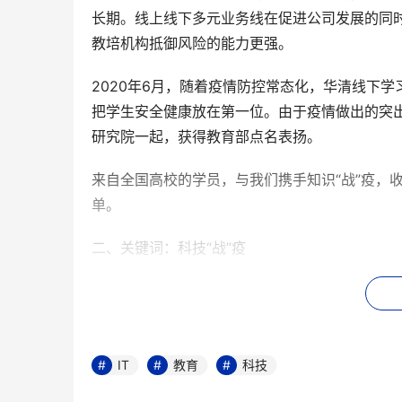
长期。线上线下多元业务线在促进公司发展的同时
教培机构抵御风险的能力更强。
2020年6月，随着疫情防控常态化，华清线下
把学生安全健康放在第一位。由于疫情做出的突
研究院一起，获得教育部点名表扬。
来自全国高校的学员，与我们携手知识“战”疫，收
单。
二、关键词：科技“战”疫
在“全民宅家”的背景下，IT教培迎来了许多意想
工智能、物联网、大数据等多个领域，从年初在抗
发展道路坚定不移。当然，新基建也正在为中国产
薪资优渥，有些值得潜心成长，戳中无数IT人的
IT
教育
科技