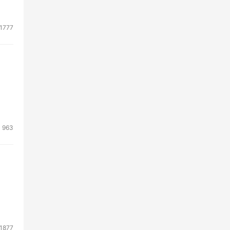
1777
公
云物
见成
963
贡
高校
并
1877