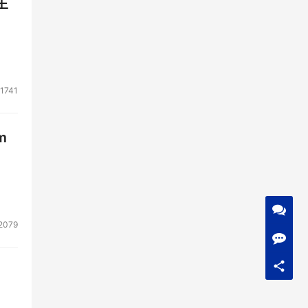
生
飞速
机
初
1741
m
2079