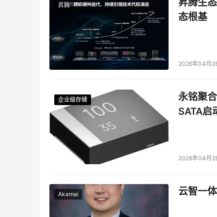
昇腾生态
昇腾
随着信息技术时代的来临和新技术的快速迭代，
态根基
发展，传统IT培训机构已经渐渐跟不上行业人才
构，始终坚持认为，庞大的人才缺口背后，必然催
用心做教育，匠心做产品;用更高质量的产品和服
2026年04月2
心。我们相信，凛冬散尽，星河长明。
永铭聚合物
企业级存储
企业级存储
企业级存储
企业级存储
本文来源于DOIT传媒，文章内容仅供参考，不构成
SATA
2026年04月2
云智一体
Akamai