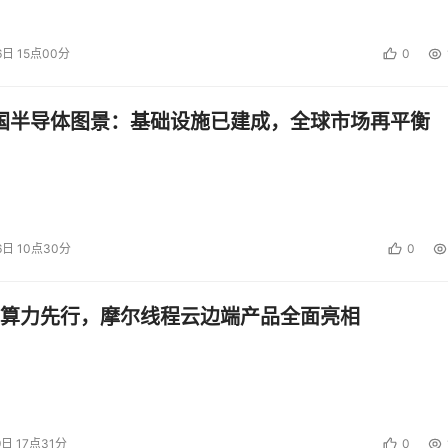
6日 15点00分
0
能云等全球领先企业达成战略合作，展开一系列重要合作。
中国半导体图景：基础设施已建成，全球市场再平衡
端物联网实战型人才，华清远见携手阿里云联合发起“物联网百校
20年12月至2021年6月期间，专门面向高校大学生进行“阿里
业。作为华清远见高端IT人才的输送端口，这些合作伙伴在华清远
6日 10点30分
0
市学员顺利就业，搭建高端IT人才培养的良性闭环做出了重要
算力先行，摩尔线程云边端产品全面亮相
作协同育人项目、出版原创教材、开展全国高校师资培训班、为
持高校人才培养，充分发挥自身“产学研一体化”的培训优势，支持
力。
9日 17点31分
0