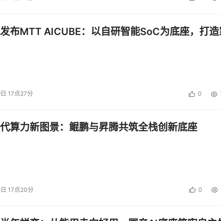
然收到了众多学员拿到高薪就业offer的好消息，他们凭借在华
发布MTT AICUBE：以自研智能SoC为底座，打造
仪的企业。2020年，累计有8000余名学员从华清走向工作岗
9日 17点27分
0
2项国家计算机软件著作权证书”、“中关村高新技术企业”资质认
代算力新图景：鲲鹏与昇腾共筑全栈创新底座
情期间支持高校在校教学作出突出贡献感谢”等殊荣，成功入选“教育
培训机构”，并连续4年成功入选产学合作协同育人项目，助力高
8日 17点20分
0