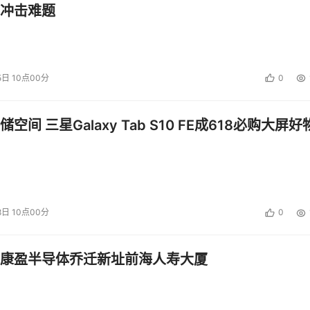
冲击难题
oT企业定制课程”，这是华清远见与天猫精灵联合设计打造的“IoT
导，围绕天猫精灵IoT技术打造项目实战教程，它汇集了物联网消
5日 10点00分
0
天猫精灵IoT开放平台进行项目开发和学习，共同打造IoT实战型人
持，开发平台全部采用ST提供的硬件设备。这是因为华清远见认
空间 三星Galaxy Tab S10 FE成618必购大屏好
员进行实战训练，对初学者来说非常容易上手，未来在工控领域应
定要升级平台。从开发板到课程，全面升级迭代，提升并丰富嵌
于双方在嵌入式AI人才培养方向的强大优势，百度与华清远见
8日 10点00分
0
》,结合课程体系合作，共建行业人才认证生态。利用百度人工智
等实训项目，学员通过对这些项目的学习可以快速掌握如何正确
康盈半导体乔迁新址前海人寿大厦
见从未止步。