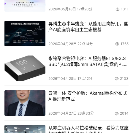
2026年05月18日 17点20分
1311
从运营分析的角度来看，对于拥有多个工厂的药品生产企业
来说，产销协调难度大，容易造成缺货、断货或者产品积压
昇腾生态半年蜕变：从能用走向好用，国
产AI底座筑牢自主生态根基
情况。如果企业无法准确掌握和预测纯销状况，那么生产的
盲目性就更大了。因此，在运营分析上，企业应做到包括对
2026年04月28日 22点14分
1765
成本的分析、供应链分析、渠道分析以及研发、质量、人力
上的分析等，数据主要来源于企业现有的PLM、SCM、
永铭聚合物钽电容：AI服务器E1.S/E3.S
MES等系统。从市场分析的角度来看，通常可从宏观和微观
SSD与U.2超薄5mm SATA启动盘的PLP
电容选型分析
的角度，比如从省份、城市、医院的角度来分析市场份额以
2026年04月28日 17点12分
2103
及竞争对手情况，这其中，涉及到的数据通常来源于外部搜
集和购买。财务分析则是围绕企业运营层面的关键点来进行
云智一体 安全护航：Akamai重构分布式
一些分析，包括收入、利润、现金流分析等，数据主要由企
AI推理新范式
业的ERP系统中抓取。
2026年04月27日 23点33分
2014
每个医药行业企业都希望能在最短时间内就可以看到数据分
析的结果，面对来自多个系统，不同结构的海量数据，在部
从亦庄机器人马拉松破纪录，看算力底座