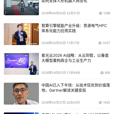
如何支撑人形机器人商业化
署BI项目时，企业首先应考虑的就是BI系统的数据处理能
力。而
亦策观数台强大的数据集成和分析能力能帮助企业深
2026年04月24日 22点31分
1299
入全面的洞悉数据，探索数据背后的价值。
在数据源整合
上，亦策观数台提供了门户管理功能，将不同的BI前端产品
智算引擎赋能产业升级：思源电气HPC
体系化能力应用实践
归于同一入口。通过数据抽取、清洗转换、加载等一系列数
据准备的功能，可以做到随用随取。独有的内存技术使得亦
2026年04月20日 17点17分
1007
策观数台在短短几秒钟就能生成一个复杂的分析结果，观数
台存储到内存的数据也会经过压缩处理。同时，内存技术能
紫光云2026 AI战略：从云到智，以垂直
帮助用户直接访问业务系统数据，利用丰富且强大的UI快速
大模型重构政企与工业生产力
搭建前端分析界面和分析流程；仅几天就能帮助用户实现数
2026年04月03日 17点49分
695
据分析业务蓝图，大大缩短项目实施周期，降低成本与项目
风险。
中国AI已入下半场：从技术狂欢到价值落
地，Gartner解读关键变局
问题三：面对销售
SFE分析
，医药行业企业应考虑哪些因
素？如何支撑企业销售决策
？
2026年03月27日 22点42分
1620