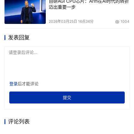
自研AGI CPU芯片：Arm在AI时代的转折
迈出重要一步
医药企业销售SFE分析从业务方向上看，医药行业的SFE分
析主要应从
销售、行为和市场
三个方面入手进行相关分析，
2026年03月25日 16点36分
1004
销售方面涉及到的数据包括出厂销售、流向数据、终端销售
等，而销售行为数据包括拜访、会议方面的数据等，市场数
发表回复
据则包括企业购买的市场分析数据，以及竞争对手披露的年
请登录后评论...
报数据等等，在定义数据分析的维度和KPI时，企业首先应
搭建好SFE的数据仓库模型，来支撑任意角度的KPI和维度
分析过程，例如从产品架构、组织架构、地理维度、经销
商、终端、终端类型等角度来定义这些维度。在设定好分析
登录
后才能评论
的指标后，企业就可以通过可视化的工具构建整体的管理驾
驶舱，也可以形成一些个性的报表，例如销售行为报告、销
提交
售业绩看板等，并结合使用者的权限，进行报表的查看和推
送。
评论列表
作为智能的可视化BI，亦策观数台
BI
集数据准备、收集、分