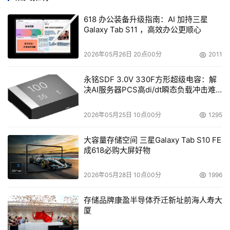
同的需求。比如销售部的大区经理需要分析的内容有大区销
售达标情况、产品销售情况、客户维护情况、大区销售额及
618 办公装备升级指南：AI 加持三星
Galaxy Tab S11 ，高效办公更顺心
达标率趋势分析等；地区经理需要了解销售达标情况、产品
销售情况、地区销售额及达标率趋势分析等；销售代表需要
2026年05月26日 20点00分
2011
了解销售达标情况、产品销售情况、医院销售额及达标率趋
势分析等等……
永铭SDF 3.0V 330F方形超级电容：解
决AI服务器PCS高di/dt瞬态负载冲击难
题
因此，从业务场景综合来看，医药行业企业在部署BI项目
时，应重点从销售、运营、市场、财务等4大应用场景展开
2026年05月25日 10点00分
1295
大数据分析应用。
大容量存储空间 三星Galaxy Tab S10 FE
成618必购大屏好物
问题二：医药行业企业应如何有效地实现数据的挖掘和分
析
，
面对来自不同系统不同结构的数据源，应如何
整合
应
2026年05月28日 10点00分
1996
用
？
存储品牌康盈半导体乔迁新址前海人寿大
厦