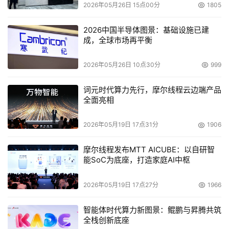
医药行业数据分析应用场景对于医药行业企业来说，随着产
2026年05月26日 15点00分
1805
业的融合以及市场进入全球化的竞争时代，在产品的销售
2026中国半导体图景：基础设施已建
上，极易出现销售流程烦琐、不规范，监管不力的情况，企
成，全球市场再平衡
业的销售体系管理不完善、信息反馈不及时等情况将导致销
售体系出现漏洞，药品跟踪不能到最终客户，导致质量反查
2026年05月26日 10点30分
999
处理不及时以及窜货行为无法得到有效监控，造成公司声誉
和利益的损害；其次，若企业的销售队伍管理不完善，将无
词元时代算力先行，摩尔线程云边端产品
全面亮相
法准确地对各级销售人员进行客观、及时的绩效考核，导致
销售队伍不稳定，销售业绩不能持续稳定的提高等等。
2026年05月19日 17点31分
1906
因此，在部署BI应用时，企业应首先从销售分析的思路角度
摩尔线程发布MTT AICUBE：以自研智
入手，实现企业的出厂销售、终端销售、推广行为分析、进
能SoC为底座，打造家庭AI中枢
药分析以及营销费用分析等。而在这个过程中，每个企业都
会涉及到不同的数据源，比如出厂销售应从企业ERP中抓取
2026年05月19日 17点27分
1966
数据，终端销售是从流向系统中取出数据，而推广行为也就
智能体时代算力新图景：鲲鹏与昇腾共筑
是销售行为分析，一般是以企业的CRM系统为数据源头，
全栈创新底座
最后，营销费用分析则是和企业的财务系统相关联。