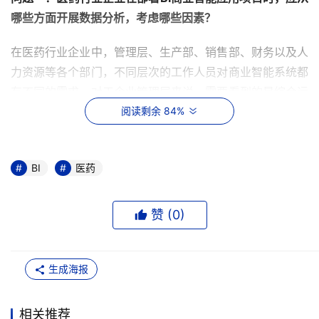
哪些方面开展数据分析，
考虑哪些因素？
在医药行业企业中，管理层、生产部、销售部、财务以及人
力资源等各个部门，不同层次的工作人员对商业智能系统都
有不同的需求。对于企业管理层来说，需要看到的是综合运
营分析报表，其中包括资产负债、利润、现金流量分析表、
阅读剩余 84%
产品利润贡献分析、销售单价分析、营业收入分析、重点客
户分析以及营业成本分析等；而研发及生产等部门的需求主
BI
医药
要有存货分析、单位生产成本分析、质量分析、供应商分析
等，同时要看到每个月的产值分析报表和产量分析报表，并
对这些报表进行深入钻取分析；财务部则要求知道产品的应
赞 (
0
)
收账款、账龄分析明细，销售毛利分析等。
对于医药企业而言，销售是一个庞大的队伍，对销售人员的
生成海报
监督和管理是运营的重中之重，因而销售部门对商业智能的
需求就更为细分，不同级别的销售人员都对商业智能有着不
相关推荐