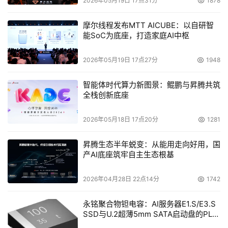
2026年05月19日 17点31分
1878
摩尔线程发布MTT AICUBE：以自研智
能SoC为底座，打造家庭AI中枢
2026年05月19日 17点27分
1948
智能体时代算力新图景：鲲鹏与昇腾共筑
全栈创新底座
2026年05月18日 17点20分
1281
昇腾生态半年蜕变：从能用走向好用，国
产AI底座筑牢自主生态根基
2026年04月28日 22点14分
1742
永铭聚合物钽电容：AI服务器E1.S/E3.S
SSD与U.2超薄5mm SATA启动盘的PLP
电容选型分析