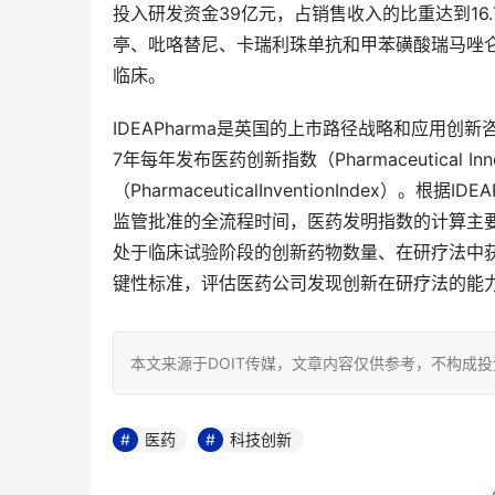
投入研发资金39亿元，占销售收入的比重达到16
亭、吡咯替尼、卡瑞利珠单抗和甲苯磺酸瑞马唑
临床。
IDEAPharma是英国的上市路径战略和应用
7年每年发布医药创新指数（Pharmaceutical In
（PharmaceuticalInventionIndex
监管批准的全流程时间，医药发明指数的计算主
处于临床试验阶段的创新药物数量、在研疗法中获
键性标准，评估医药公司发现创新在研疗法的能力
本文来源于DOIT传媒，文章内容仅供参考，不构成
医药
科技创新