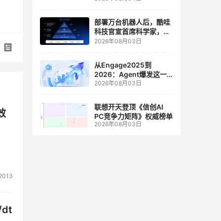
人工智能和边缘计算联合
实验室
部署万台机器人后，酷哇
科技官宣首席科学家，要
让世界模型交付生产力
2026年08月03日
从Engage2025到
2026：Agent爆发这一
2026年08月03日
年，AI CRM 走到哪了
联想开天登顶《信创AI
效
PC竞争力矩阵》权威榜单
2026年08月03日
2013
dt