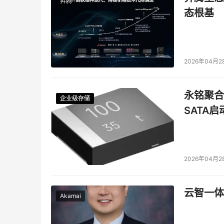
昇腾
态根基
2026年04月2
永铭聚合物
企业级存储
企业级存储
企业级存储
企业级存储
SATA
2026年04月2
云智一体
Akamai