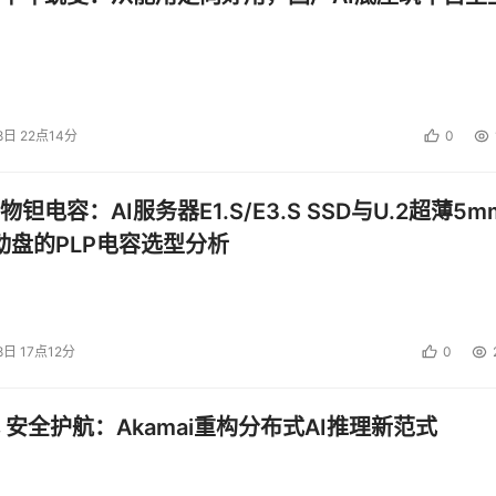
8日 22点14分
0
钽电容：AI服务器E1.S/E3.S SSD与U.2超薄5m
启动盘的PLP电容选型分析
8日 17点12分
0
 安全护航：Akamai重构分布式AI推理新范式