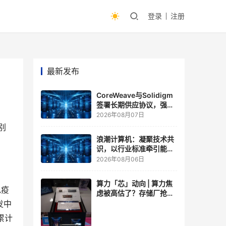
登录
注册
最新发布
CoreWeave与Solidigm
签署长期供应协议，强化
一体化人工智能云平台
2026年08月07日
别
浪潮计算机：凝聚技术共
识，以行业标准牵引能力
跃升
2026年08月06日
算力「芯」动向 | 算力焦
免疫
虑被高估了？存储厂抢了
算力厂的戏，江波龙FMS
发中
现场改写端侧AI规则
累计