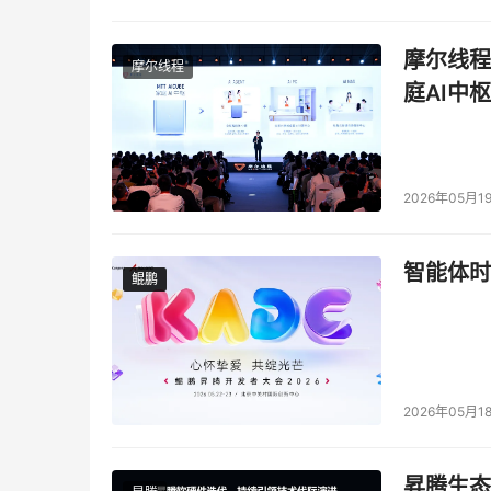
摩尔线程
摩尔线程
庭AI中枢
2026年05月1
智能体时
鲲鹏
鲲鹏
2026年05月1
昇腾生态