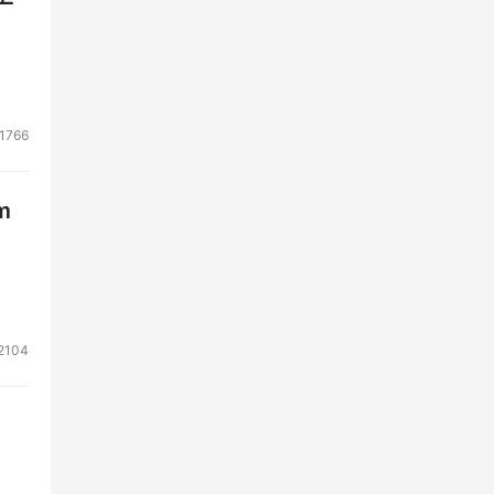
1766
m
2104