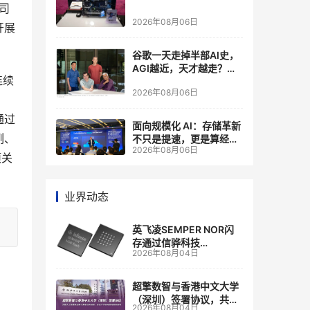
司
2026年08月06日
开展
谷歌一天走掉半部AI史，
AGI越近，天才越走？大
连续
厂的组织模式，正在拖住
2026年08月06日
自己的研发节奏
通过
面向规模化 AI：存储革新
例、
不只是提速，更是算经济
2026年08月06日
账
项关
业界动态
英飞凌SEMPER NOR闪
存通过信骅科技
2026年08月04日
AST2700 BMC认证，全
面强化其数据中心服务器
管理
超擎数智与香港中文大学
（深圳）签署协议，共建
2026年08月04日