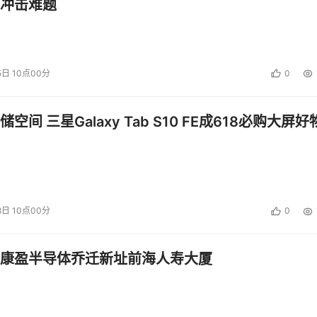
冲击难题
5日 10点00分
0
空间 三星Galaxy Tab S10 FE成618必购大屏好
8日 10点00分
0
康盈半导体乔迁新址前海人寿大厦