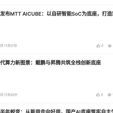
发布MTT AICUBE：以自研智能SoC为底座，打造
9日 17点27分
0
代算力新图景：鲲鹏与昇腾共筑全栈创新底座
8日 17点20分
0
半年蜕变：从能用走向好用，国产AI底座筑牢自主