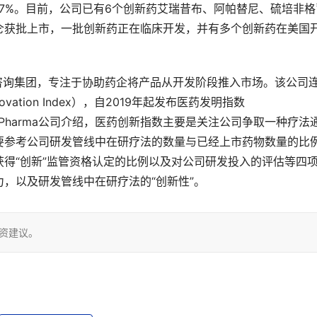
.7%。目前，公司已有6个创新药艾瑞昔布、阿帕替尼、硫培非格
仑获批上市，一批创新药正在临床开发，并有多个创新药在美国
创新咨询集团，专注于协助药企将产品从开发阶段推入市场。该公司
novation Index），自2019年起发布医药发明指数
）。根据IDEAPharma公司介绍，医药创新指数主要是关注公司争取一种疗法
要参考公司研发管线中在研疗法的数量与已经上市药物数量的比
得“创新”监管资格认定的比例以及对公司研发投入的评估等四
，以及研发管线中在研疗法的“创新性”。
投资建议。