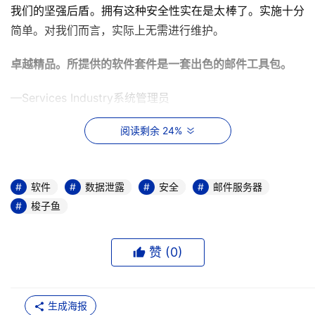
我们的坚强后盾。拥有这种安全性实在是太棒了。实施十分
简单。对我们而言，实际上无需进行维护。
卓越精品。所提供的软件套件是一套出色的邮件工具包。
—Services Industry系统管理员
我喜欢它。该产品可全面控制邮件流量，并可提供评估工
阅读剩余 24%
具，以解决交付问题。
软件
数据泄露
安全
邮件服务器
梭子鱼邮件安全网关管理和过滤所有的电子邮件流量，以保
梭子鱼
护企业机构免遭电子邮件的威胁攻击和数据泄漏。作为一个
完整的邮件安全解决方案，梭子鱼邮件安全网关允许企业机
赞 (
0
)
构对消息进行加密，并在邮件服务器不可用时通过云端确保
邮件连续性。
生成海报