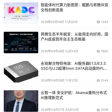
智能体时代算力新图景：鲲鹏与昇腾共筑
全栈创新底座
2026年05月18日 17点20分
1354
昇腾生态半年蜕变：从能用走向好用，国
产AI底座筑牢自主生态根基
2026年04月28日 22点14分
1800
永铭聚合物钽电容：AI服务器E1.S/E3.S
SSD与U.2超薄5mm SATA启动盘的PLP
电容选型分析
2026年04月28日 17点12分
2144
云智一体 安全护航：Akamai重构分布式
AI推理新范式
2026年04月27日 23点33分
2058