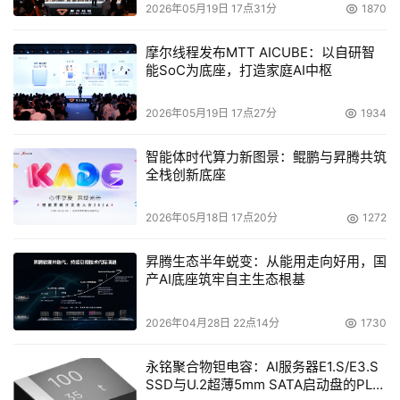
2026年05月19日 17点31分
1870
律所预测的极限已经逐渐显现。中央处理器(CPU)可能无法
再单独应对这种飙升的性能需求，而IBM的异构系统能够最
摩尔线程发布MTT AICUBE：以自研智
能SoC为底座，打造家庭AI中枢
大化CPU与连接设备之间的针对特定工作负载的数据流。这
种方法已经得到美国能源部超级计算机Summit和Sierra的
2026年05月19日 17点27分
1934
验证，Summit和Sierra

 分别是世界上排名第一和第二的超级计算机。
智能体时代算力新图景：鲲鹏与昇腾共筑
全栈创新底座
　　在IBM将POWER 

ISA授予Linux基金会并遵守其治理之后，OpenPOWER基金
2026年05月18日 17点20分
1272
会将能够在广泛的开源社区内增强这项技术的驱动力，推动
昇腾生态半年蜕变：从能用走向好用，国
社区生态系统提出创新、采纳创新。IBM对POWER

产AI底座筑牢自主生态根基
ISA的开源，包括相关专利权的授予，将促使硬件开发者基
2026年04月28日 22点14分
1730
于一款商业驱动的CPU架构大显身手，且该架构拥有可供企
业运用的特性与安全性，并且在此过程中开发者可以免缴专
永铭聚合物钽电容：AI服务器E1.S/E3.S
SSD与U.2超薄5mm SATA启动盘的PLP
利费。Linux基金会内部的这种治理模式，使得软件开发者