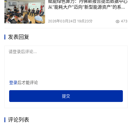
赋能绿色算力：丹佛斯报告提出数据中心
http://www.ibm.com/blogs/systems/embracing-and-
从“能耗大户”迈向“新型能源资产”的系统
expanding-the-open-hardware-ecosystem.
性方案
2026年03月24日 19点23分
473
　其他支持性引言
发表回复
　　OpenPOWER基金会执行董事休Hugh 

Blemings：“OpenPOWER基金会的使命是推动生态系统内
请登录后评论...
部以及全球350多家成员企业实现协作创新。目前，我们已
经准备好进行下一步工作，在开源模式下推动POWER架构
向前发展，并在Linux基金会的指引下，让POWER架构惠及
更多社区。”
登录
后才能评论
　　三星电子Foundry Marketing副总裁Ryan 

提交
Lee表示：“基于对开源合作以及对前沿创新的共同承诺，三
星和IBM之间的战略合作伙伴关系已经超过15年。随着IBM
开源POWER 

评论列表
ISA并贡献出OpenCAPI和OMI参考实现，使其可以在任何