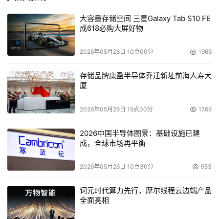
部的超级计算机Summit和Sierra。围绕POWER架构，IBM
大容量存储空间 三星Galaxy Tab S10 FE
已贡献了超过两百万行开源系统固件代码和系统参考设计，
成618必购大屏好物
以及大量的相关技术文档，由此赋能OpenPOWER开发者。
与此同时，IBM也将继续与OpenPOWER和Linux基金会合
2026年05月28日 10点00分
1966
作，共同驱动POWER创新。
存储品牌康盈半导体乔迁新址前海人寿大
厦
　　Linux基金会执行理事Jim 

Zemlin表示：“我们很高兴早在2013年IBM就已经在开源
2026年05月26日 15点00分
1766
POWER架构的道路上迈出了第一步。Linux基金会对开源硬
件社区的兴趣与日俱增，而与OpenPOWER基金会的合作也
2026中国半导体图景：基础设施已建
成，全球市场再平衡
将继续下去，为不断增长的全球受众提供OpenPOWER和开
源硬件技术。”
2026年05月26日 10点30分
953
开源POWER ISA为计算硬件开发提供更多选择
词元时代算力先行，摩尔线程云边端产品
全面亮相
　　随着AI和内存内分析等计算密集型工作负载的需求增
加，商业系统厂商一直在努力提升自身产品性能，但摩尔定