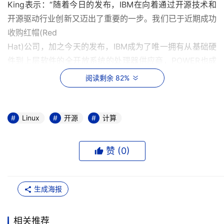
King表示：“随着今日的发布，IBM在向着通过开源技术和
开源驱动行业创新又迈出了重要的一步。我们已于近期成功
收购红帽(Red 

Hat)公司，加之今天的发布，IBM成为了唯一拥有从基础硬
件到上层软件的全开放系统的处理器供应商，POWER也成
为了唯一具有完全开放式系统的商用架构。”
阅读剩余 82%
　　为了引领这些技术进入下一个开源发展阶段，IBM还与
OpenPOWER基金会合作，宣布OpenPOWER将转移至
Linux
开源
计算
Linux基金会运行，并将严格依照Linux基金会的开源治理原
则运行。
赞 (
0
)
　　2013年，IBM参与创立了OpenPOWER基金会，自此之
后基金会成员已增长到350多家，并围绕POWER架构产出
生成海报
数以百计的创新技术。IBM与红帽、英伟达(NVIDIA)以及迈
络思(Mellanox)等OpenPOWER基金会成员紧密合作，主导
了世界上最强大的两台超级计算机的交付工作，即美国能源
相关推荐