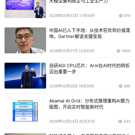
大模型重构政企与工业生产力
经验，OpenCAPI联盟成员微芯科技(Microchip

 Technology)最近发布了业界首款商用型通用串行接口内
2026年04月03日 17点49分
674
存控制器——SMC 1000 

中国AI已入下半场：从技术狂欢到价值落
8x25G。这款控制器使用了IBM贡献的OMI设计，并与其进
地，Gartner解读关键变局
行交互。微芯科技表示，这款新控制器可以让同一设备内的
CPU以及其他以计算为中心的设备对内存通道的使用率达到
2026年03月27日 22点42分
1600
之前的四倍。其他合作伙伴也为微芯科技的这一消息而感到
振奋。
自研AGI CPU芯片：Arm在AI时代的转折
迈出重要一步
　　微芯科技数据中心解决方案业务部门副总裁Pete 
2026年03月25日 16点36分
990
Hazen表示：“微芯科技非常高兴能够将行业首款通用串行
接口内存控制器设备推向市场。OMI等全新内存接口技术将
Akamai AI Grid：分布式推理重构AI算力
推动一系列广泛应用的诞生，从而应对高性能数据中心应用
版图，开启实时智能新时代
日益严苛的内存要求。”
2026年03月24日 20点31分
435
　　如需了解更多关于新开源技术的信息，敬请登录：