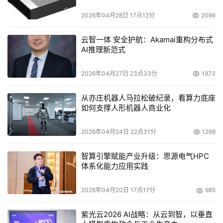
电容选型分析
在开发AI和混合云原生应用时，既可以充分利用POWER丰
2026年04月28日 17点12分
2066
富的特性集和最佳的开源计算软硬件生态体系，也可以保证
其良好的兼容性。
云智一体 安全护航：Akamai重构分布式
AI推理新范式
　　红帽首席技术官Chris Wright表示：“在向企业IT部门交
付开源式创新技术方面，IBM和OpenPOWER基金会与红帽
2026年04月27日 23点33分
1973
之间的合作由来已久。基于今天增加的开源技术，社区生态
从亦庄机器人马拉松破纪录，看算力底座
系统将更加大有作为，为此我们感到非常激动。”
如何支撑人形机器人商业化
与架构无关的开放式接口实现
2026年04月24日 22点31分
1268
　　OpenCAPI是一种开放式接口架构，有了它，硬件加速
智算引擎赋能产业升级：思源电气HPC
器、网络和存储控制器以及诸如新兴的存储类内存这样的高
体系化能力应用实践
级内存，就可以实现低延时协同连接。开放式内存接口
2026年04月20日 17点17分
985
(OMI)是OpenCAPI的一个子集，可以为一个系统内的CPU
和连接内存设备之间提供行业领先的内存带宽，并实现超低
紫光云2026 AI战略：从云到智，以垂直
延迟。借助IBM二十多年来在分离式内存控制器方面的丰富