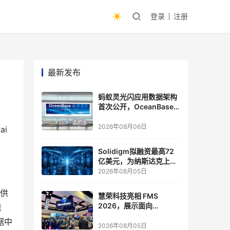
登录
注册
最新发布
蚂蚁灵光闪应用数据架构
首次公开，OceanBase
披露关键实践
2026年08月06日
i 
Solidigm拟融资最高72
亿美元，为纳斯达克上市
做准备
2026年08月05日
提供
慧荣科技亮相 FMS
2026，展示面向
重
Agentic AI 应用的新一代
据中
存储方案
2026年08月05日