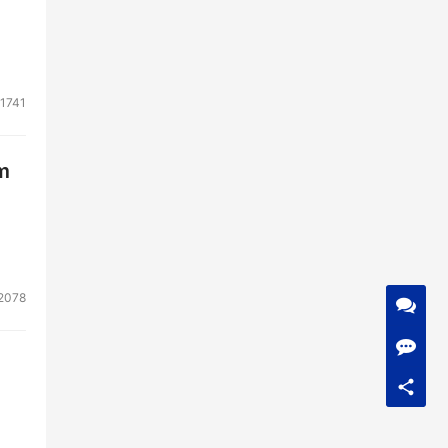
1741
m
2078