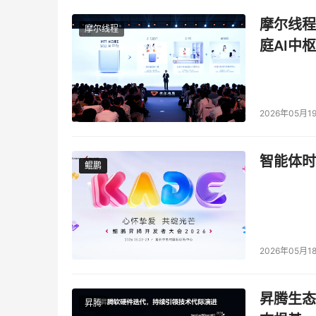
摩尔线程
摩尔线程
庭AI中枢
2026年05月1
智能体时
鲲鹏
鲲鹏
2026年05月1
昇腾生态
昇腾