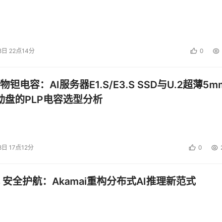
8日 22点14分
0
钽电容：AI服务器E1.S/E3.S SSD与U.2超薄5m
启动盘的PLP电容选型分析
8日 17点12分
0
 安全护航：Akamai重构分布式AI推理新范式