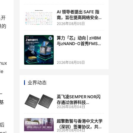
AI 领导者提出 SAFE 指
名开
南，旨在提高网络安全透
明度
2026年08月05日
供的
算力「芯」动向 | zHBM
与zNAND-O首秀FMS
2026 ：三星把HBM叠上
GPU头顶，内存战争换了
个维度，z轴算盘的魅力
ux 
2026年08月05日
在哪？
 
业界动态
一
英飞凌SEMPER NOR闪
的基
存通过信骅科技
2026年08月04日
AST2700 BMC认证，全
面强化其数据中心服务器
管理
超擎数智与香港中文大学
随后
（深圳）签署协议，共建
2026年08月04日
人工智能和边缘计算联合