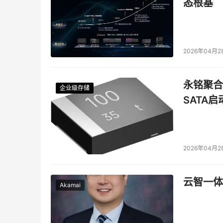
态根基
2026年04月2
永铭聚合物
企业级存储
企业级存储
企业级存储
企业级存储
SATA
2026年04月2
云智一体
Akamai