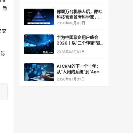
i 
实验室
台，致
部署万台机器人后，酷哇
科技官宣首席科学家，要
让世界模型交付生产力
2026年08月03日
与交
华为中国政企用户峰会
2026｜以“三个转变”驱动
服务体系全面升级
2026年08月01日
实际
AI CRM的下一个十年：
从“人用的系统”到“Agent
调用的底座”
2026年07月31日