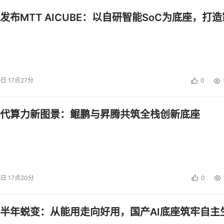
发布MTT AICUBE：以自研智能SoC为底座，打造
9日 17点27分
0
代算力新图景：鲲鹏与昇腾共筑全栈创新底座
8日 17点20分
0
半年蜕变：从能用走向好用，国产AI底座筑牢自主