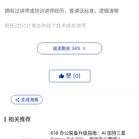
拥有过讲师或培训讲师经历，普通话标准，逻辑清晰
担任过DOIT举办的线下技术峰会讲师
机构申请条件
阅读剩余 34%
机构应为IT领域知名的品牌，旗下拥有至少一名符合资格的
讲师
赞 (
0
)
讲师拥有丰富的线上/线下授课经验，课件内容受到学员好
评
生成海报
讲师权益
扩大个人圈儿内影响力
相关推荐
丰富的人脉资源拓展
618 办公装备升级指南：AI 加持三星