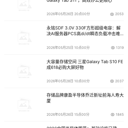
Galaxy Tab S11 ，高效办公更顺心
优先获得DOIT举办的线下峰会门票并有机会成为峰会讲师
2026年05月26日 20点00分
2053
优先获得DOIT的定制伴手礼
永铭SDF 3.0V 330F方形超级电容：解
决AI服务器PCS高di/dt瞬态负载冲击难
基于优质课程获得的收益，将技术和知识变现
题
2026年05月25日 10点00分
1319
诚邀各位英雄入驻：
点击加入
大容量存储空间 三星Galaxy Tab S10 FE
成618必购大屏好物
本文来源于DOIT传媒，文章内容仅供参考，不构成投资建议。
2026年05月28日 10点00分
2037
存储品牌康盈半导体乔迁新址前海人寿大
厦
2026年05月26日 15点00分
1845