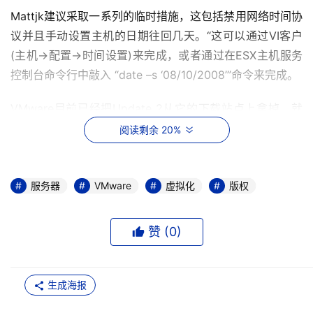
Mattjk建议采取一系列的临时措施，这包括禁用网络时间协
议并且手动设置主机的日期往回几天。“这可以通过VI客户
(主机->配置->时间设置)来完成，或者通过在ESX主机服务
控制台命令行中敲入 “date –s ‘08/10/2008’”命令来完成。
VMware目前已经把Update 2从它的下载站点上拿掉。就
在星期二的早上，下载链接上显示“暂时不可用”。
阅读剩余 20%
“在8.12日引起产品版权过期问题的ESX 3.5 Update 2和
ESXi 3.5的这个漏洞被发现，”公司的新闻发言人在一封邮
服务器
VMware
虚拟化
版权
件中谈到，并且补充说：“VMware已经给那些下载并且安
装该有问题版本的软件用户以通知。 ”
赞 (
0
)
“修正漏洞后的更新的产品会很快提供给下载使用，”公司的
发言人谈到，并补充说：“VMware期待能够于今天晚些时
生成海报
候提供补丁以修正漏洞。”