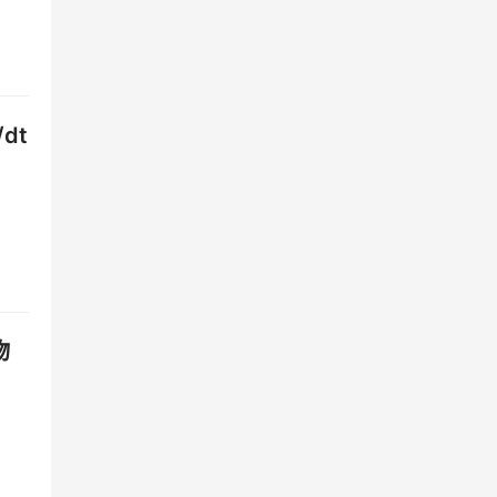
阻止
之
dt
物