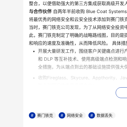
整合，以便借助强大的第三方集成获取高级开发
与合作伙伴
自两年半前收购 Blue Coat Sy
将最优秀的网络安全和云安全技术添加到赛门铁克
当时，赛门铁克公司发现，为了从网络安全投资
此，赛门铁克制定了明确的战略路线图，目的是
和响应的速度及准确性，从而降低风险。 具体措
开展大量研发工作，围绕客户关键痛点进行产品集
和 DLP 等互补技术、使用高级端点检测和响
全措施，为从端点到云的基础设施提供强大
收购Fireglass、Skycure、Appthori
整合到赛门铁克产品组合中；
深化服务组合，为安全领导者提供全球威胁
开放公司 API 并启动技术集成合作伙伴计划 (TIPP, 
商进行更深度的集成。
赛门铁克
网络安全
数据丢失