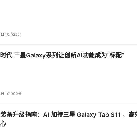
除了部署赛门铁克端点安全解决方案之外，还采用了赛门铁克的
客户（最初使用单一产品）与赛门铁克签署了一份价值高达七位数的
中心。
1日 10点22分
 Heath表示：“我们所面临的威胁并不是一成不变的，我们的客
时代 三星Galaxy系列让创新AI功能成为“标配”
之变得非常复杂。环境可视性和解决方案集成是这种策略的关键
异常，那么由于它可以与其他控件无缝通信，并帮助进行实时检
商提前替我们完成整个堆栈的集成，结果就更完美了。”
赛门铁
技术创新，旨在扩展 ICD，实现跨多种技术组件之间的情报共
据保护功能：
6日 10点00分
赛门铁克和第三方系统之间共享事件、情报和防护措施，为安全
加快事件响应速度并提高自动化程度。
公装备升级指南：AI 加持三星 Galaxy Tab S11 ，高
提供统一的威胁、策略和事件可视性，帮助他们将事件响应的时
心