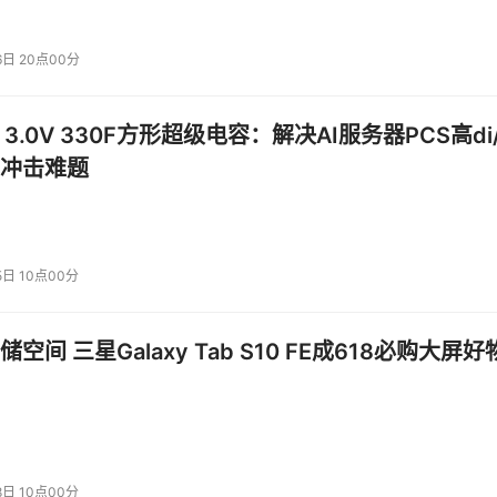
) 软件，与赛门铁克市场领先的端点保护套件相集成，可帮助客户
感知型”数据保护是赛门铁克 ICD 平台投资所取得的重大突破
6日 20点00分
 3.0V 330F方形超级电容：解决AI服务器PCS高di/
投资建议。
冲击难题
5日 10点00分
空间 三星Galaxy Tab S10 FE成618必购大屏好
8日 10点00分