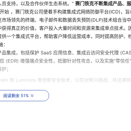
人员支持，以及合作伙伴生态系统。”
赛门铁克不断集成产品、
stems开始 ，赛门铁克公司便着手构建集成式网络防御平台(ICD)，旨
市场领先的终端、电子邮件和数据丢失预防(DLP)技术组合当
中获得真正的价值，客户投入大量时间和资源来集成单点技术。
提供一个集成式平台，帮助客户降低运营成本，同时提高防护、
施：
成，包括保护 SaaS 应用信息、集成云访问安全代理 (CAS
应 (EDR) 增强端点安全性，抵御针对性攻击，以及实施“零信任
保护；
ty、Javelin 和 Luminate 等创新安全技术，以应对新兴挑战，并迅速
阅读剩余 51%
情报、高级威胁监控、网络就绪度及事件响应方面的专业知识；
Technology Integration Partner Program)，与主要