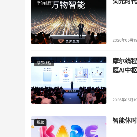
词元时代
摩尔线程
2026年05月1
摩尔线程
摩尔线程
庭AI中枢
2026年05月1
智能体时
鲲鹏
鲲鹏