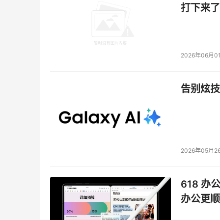
打下来了
在亚太地区，一家大型证券与衍生品交易所
全堆栈；
在美国，一家全球财富 500 强能源企业
产品、多服务协议，以建立其内部安全运营
2026年06月0
美国联合航空公司副总裁兼首席信息安全官Emily
告别炫技
员工在不断变化，因此应对这种环境的策略也随
分。举例说明，如果某个集成式安全控件捕获了
我们的工作效率会变得更高。此外，如果安全厂
ICD
平台扩展新特性和功能
赛门铁克同时推出三大
和管理共享，并为客户提供全新“威胁感知型”数
2026年05月2
ICD Exchange
：一种通用数据交换，可在
和安全运营中心提高可视性，从而帮助他们
618 办
ICD Manager
：共享管理功能，能够为客户
办公更顺
从几天缩短到几分钟。