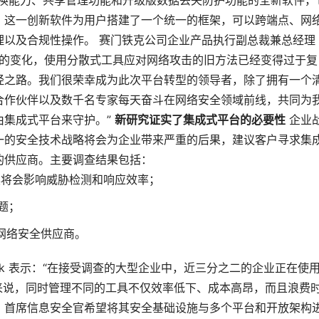
据交换能力、共享管理功能和升级版数据丢失防护功能的全新软件，
。这一创新软件为用户搭建了一个统一的框架，可以跨端点、网
以及合规性操作。 赛门铁克公司企业产品执行副总裁兼总经理 A
翻天覆地的变化，使用分散式工具应对网络攻击的旧方法已经变得过于复
经之路。我们很荣幸成为此次平台转型的领导者，除了拥有一个
合作伙伴以及数千名专家每天奋斗在网络安全领域前线，共同为
由集成式平台来守护。”
新研究证实了集成式平台的必要性
企业
一的安全技术战略将会为企业带来严重的后果，建议客户寻求集
的供应商。主要调查结果包括：
工具将会影响威胁检测和响应效率；
题；
的网络安全供应商。
tsik 表示：“在接受调查的大型企业中，近三分之二的企业正在使
心来说，同时管理不同的工具不仅效率低下、成本高昂，而且浪费
，首席信息安全官希望将其安全基础设施与多个平台和开放架构