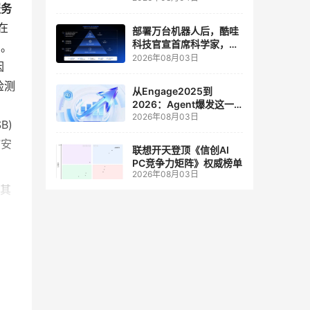
人工智能和边缘计算联合
服务
实验室
在
部署万台机器人后，酷哇
科技官宣首席科学家，要
中。
让世界模型交付生产力
2026年08月03日
因
检测
从Engage2025到
2026：Agent爆发这一
2026年08月03日
年，AI CRM 走到哪了
B)
”安
联想开天登顶《信创AI
PC竞争力矩阵》权威榜单
2026年08月03日
将其
技术厂