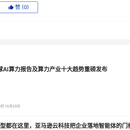
集成合作伙伴计划目前拥有120多个合作伙伴，它们正在打造或
赞 (
0
)
务，从而帮助企业客户降低安全运营成本和复杂性。此外，赛门铁
园地”项目，旨在简化初创公司的集成过程。借助这一全新的项
得对产品、工程资源和客户创新日的访问权限。 Splunk安全自
示：“为了降低安全运营的复杂性并应对日益复杂的攻击，企业需要的是具有
赛门铁克ICD平台，Splunk可以为我们的共同客户提供跨安
子邮件安全解决方案拦截的网络威胁。” Box合作伙伴关系高级
最高优先级，我们致力于为客户提供强大的控制体系，保护敏感内容。赛门
赛门铁克集成式网络防护平台的推出是一件令人振奋的大事，它将无缝
全球AI算力报告及算力产业十大趋势重磅发布
和并检测高级威胁。” IBM Security业务开发总监Rich
着威胁日益复杂、安全工具分散及企业孤立的问题。为应对这种问题，
性和成本。我们使用赛门铁克 ICD Exchange 进行集成，
ICD报警事件进行智能编排、自动化以及信息富化处理，使分析师
9日 10点35分
创造价值
赛门铁克最近的季度收益证明，越来越多的客户正在从
一项价值高达八位数字的订单，并采用了大量的 ICD 平台产品
型都在这里，亚马逊云科技把企业落地智能体的门