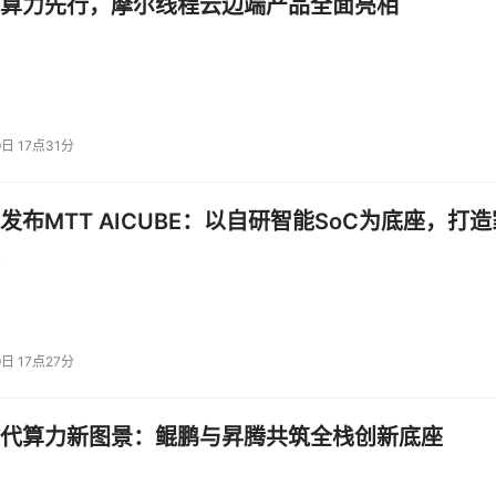
算力先行，摩尔线程云边端产品全面亮相
9日 17点31分
发布MTT AICUBE：以自研智能SoC为底座，打造
9日 17点27分
代算力新图景：鲲鹏与昇腾共筑全栈创新底座