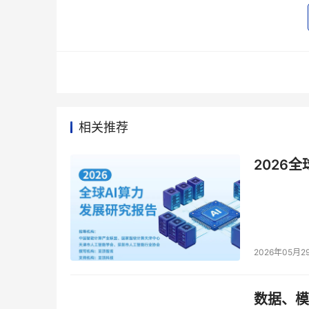
ICD
平台获得广泛的生态系统支持
赛门铁克技术
整合了赛门铁克ICD平台的250多种产品和服
将在其技术集成合作伙伴计划之上启动全新“创新
初创公司团队将能够利用赛门铁克的 API ，来获
与统筹副总裁 Oliver Friedrichs 表
功能的产品，而不是单独运作的产品孤岛。通过集成
础架构的整合性视角，包括端点、网页、网络和电
相关推荐
总裁Niall Wall表示：“安全是 Box 的
是 Box Trust生态系统的创始成员之一。
2026
我们的安全功能，帮助我们共同的客户降低数据丢失风险
Telljohann表示：“当今，安全分析师面临
需要将网络安全功能统一迁移到集成平台，以降低复杂
而让 IBM 弹性事件响应平台可以针对赛门铁克
2026年05月2
更从容地处理各类威胁。”
ICD
平台逐渐普及并
产品转向采用ICD平台和产品组合。例如：
在欧洲，一家家用电器制造商与赛门铁克达成
数据、模