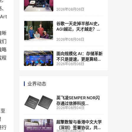
它
络、
2026年08月06日
rt
谷歌一天走掉半部AI史，
AGI越近，天才越走？大
清晰
厂的组织模式，正在拖住
2026年08月06日
自己的研发节奏
我们
战略
面向规模化 AI：存储革新
成程
不只是提速，更是算经济
2026年08月06日
账
业界动态
英飞凌SEMPER NOR闪
存通过信骅科技
2026年08月04日
AST2700 BMC认证，全
用至
面强化其数据中心服务器
时
管理
超擎数智与香港中文大学
进行
（深圳）签署协议，共建
2026年08月04日