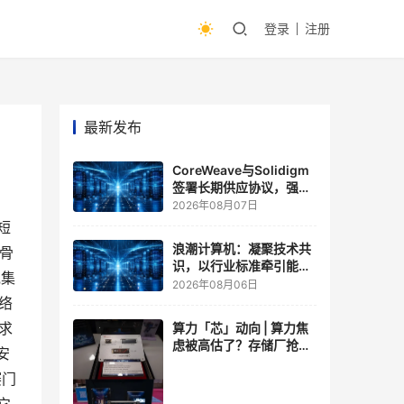
登录
注册
最新发布
CoreWeave与Solidigm
签署长期供应协议，强化
一体化人工智能云平台
2026年08月07日
短
浪潮计算机：凝聚技术共
甲骨
识，以行业标准牵引能力
克集
跃升
2026年08月06日
网络
寻求
算力「芯」动向 | 算力焦
虑被高估了？存储厂抢了
安
算力厂的戏，江波龙FMS
赛门
现场改写端侧AI规则