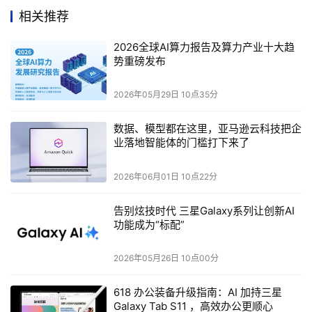
相关推荐
请关注公众号 DOIT(ID: doitmedia)，后台留言给我们，衷
心感谢！
2026全球AI算力报告及算力产业十大趋
势重磅发布
2026年05月29日 10点35分
本文来源于DOIT传媒，文章内容仅供参考，不构成投资建议。
数据、模型都在这里，亚马逊云科技把企
业落地智能体的门槛打下来了
2026年06月01日 10点22分
告别炫技时代 三星Galaxy系列让创新AI
功能成为“标配”
2026年05月26日 10点00分
618 办公装备升级指南：AI 加持三星
Galaxy Tab S11 ，高效办公更顺心