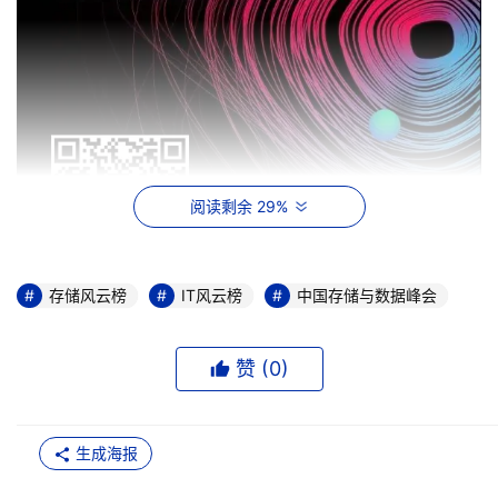
阅读剩余 29%
存储风云榜
IT风云榜
中国存储与数据峰会
关于奖项设置和评选原则请参考文章:
赞 (
0
)
【重磅】2018年度“百易奖”评选启动
生成海报
如有奖项推荐