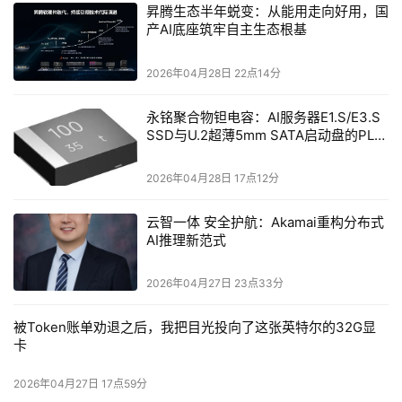
昇腾生态半年蜕变：从能用走向好用，国
产AI底座筑牢自主生态根基
2026年04月28日 22点14分
永铭聚合物钽电容：AI服务器E1.S/E3.S
SSD与U.2超薄5mm SATA启动盘的PLP
电容选型分析
2026年04月28日 17点12分
云智一体 安全护航：Akamai重构分布式
AI推理新范式
2026年04月27日 23点33分
被Token账单劝退之后，我把目光投向了这张英特尔的32G显
卡
2026年04月27日 17点59分