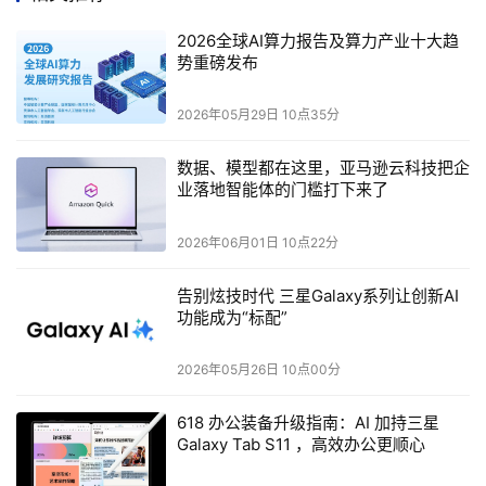
益。举例而言，大西洋集团在用友的帮助下全面推进数字
化、智能化转型，实现了库存降低20%、优良品率提升2至
2026全球AI算力报告及算力产业十大趋
3%、生产人员减少50%。在节水和节气上，包括综合能耗
势重磅发布
上带来的效果更加显著。用友助力脉链集团打造了面向其所
2026年05月29日 10点35分
在行业的产业互联网平台、工业互联网平台，脉链集团拥有
100多家工厂，十几家物流中心，2万个终端门店，都加入
数据、模型都在这里，亚马逊云科技把企
产业链云平台中，推动了整个行业的数字化进步和发展。
业落地智能体的门槛打下来了
用友，专注企业服务30年
今年是用友发展的30周
年，经过1.0、2.0、3.0的阶段，用友现在聚焦新的云服
2026年06月01日 10点22分
务，助力中国乃至全球企业的数字化和智能化发展;用友
致
告别炫技时代 三星Galaxy系列让创新AI
力
于打造开放的生态服务，目前，用友云平台已汇聚1400
功能成为“标配”
多家企业云服务提供商。
2026年05月26日 10点00分
用友精智互联网平台作为用友云的重要组成部分，将全
618 办公装备升级指南：AI 加持三星
Galaxy Tab S11 ，高效办公更顺心
力推动工业企业迈向数字化，从制造大国走向制造强国。未
来，用友的目标是汇聚超过万家企业云服务提供商，共同为