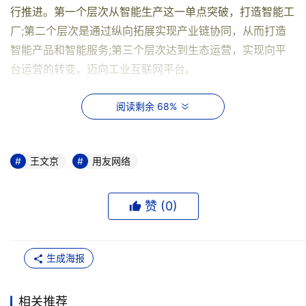
行推进。第一个层次从智能生产这一单点突破，打造智能工
厂;第二个层次是通过纵向拓展实现产业链协同，从而打造
智能产品和智能服务;第三个层次达到生态运营，实现向平
台运营的转变，迈向工业互联网平台。
阅读剩余 68%
精智工业互联网平台助力制造企业数字化转型
作
为领先的企业服务提供商，用友拥有服务不同行业客户的丰
富经验，其中包括众多的工业制造业客户。王文京表示，用
王文京
用友网络
友服务的客户群中，三分之二是工业企业。在这样的背景
下，用友打造了精智工业互联网平台。作为跨行业、跨领
赞 (
0
)
域、跨区域的平台，精智工业互联网平台助力工业客户迈向
数字化、智能化。
生成海报
王文京指出，数字化转型能为工业企业带来显著的效
相关推荐