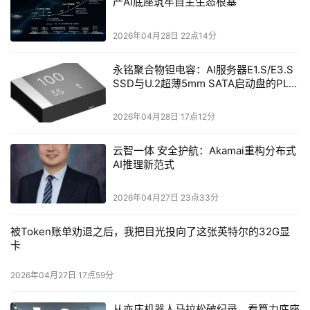
产AI底座筑牢自主生态根基
2026年04月28日 22点14分
永铭聚合物钽电容：AI服务器E1.S/E3.S
SSD与U.2超薄5mm SATA启动盘的PLP
电容选型分析
2026年04月28日 17点12分
云智一体 安全护航：Akamai重构分布式
AI推理新范式
2026年04月27日 23点33分
被Token账单劝退之后，我把目光投向了这张英特尔的32G显
卡
2026年04月27日 17点59分
从亦庄机器人马拉松破纪录，看算力底座