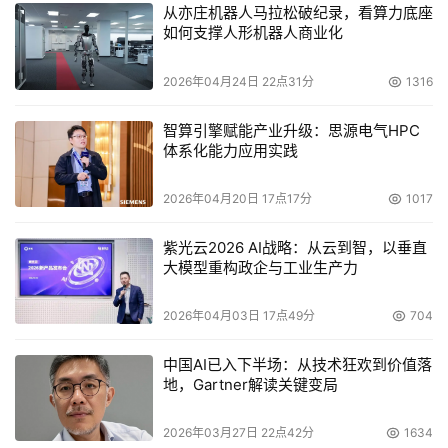
从亦庄机器人马拉松破纪录，看算力底座
创新的超短焦投影技术为家庭娱乐带来的变革。在此方
如何支撑人形机器人商业化
案中，采用了拥有超短焦设计的爱普生CH-LS100，TA
能够实现更短的投影距离，无需用户进行复杂的布线安
2026年04月24日 22点31分
1316
装，能够有效保持室内环境的整洁。与此同时，爱普生
CH-LS100还可以投射
最
大130英寸高清巨幕，无论是看
智算引擎赋能产业升级：思源电气HPC
体系化能力应用实践
电影、体育赛事还是玩游戏，都能够让你和家人朋友一
起领略震撼的画面效果。
2026年04月20日 17点17分
1017
更多创新产品齐聚 体验科技无穷魅力
紫光云2026 AI战略：从云到智，以垂直
大模型重构政企与工业生产力
在诸多家庭投影解决方案齐聚展会之外，爱普生
CH-TW5400、CH-TW6300家庭影院投影机和BT-300智
2026年04月03日 17点49分
704
能眼镜纷纷汇聚于此，为参观者展现创新科技设备带来
的无穷魅力。
中国AI已入下半场：从技术狂欢到价值落
地，Gartner解读关键变局
2026年03月27日 22点42分
1634