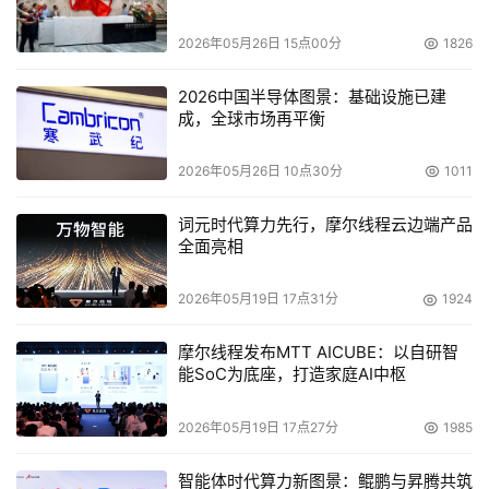
2026年05月26日 15点00分
1826
2026中国半导体图景：基础设施已建
成，全球市场再平衡
2026年05月26日 10点30分
1011
词元时代算力先行，摩尔线程云边端产品
全面亮相
爱普生高清高亮客厅影院
2026年05月19日 17点31分
1924
当你来到位于展台另一侧的体验区中，便可看到爱
普生CH-TW6700W投影机组建的爱普生高清高亮客厅影
摩尔线程发布MTT AICUBE：以自研智
院方案，为观众呈现出明亮华丽的动态影像，让参观者
能SoC为底座，打造家庭AI中枢
仿佛驱车前往美丽的郊外，感受如画般的绿色美景。爱
普生CH-TW6700W采用3LCD技术，拥有3000流明色彩
2026年05月19日 17点27分
1985
亮度，能够更好地还原色彩，让参观者享受到生动、美
智能体时代算力新图景：鲲鹏与昇腾共筑
丽的画面。