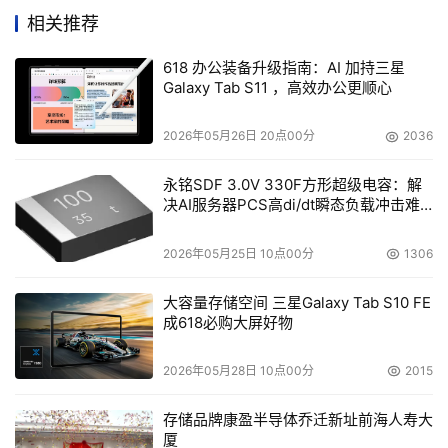
相关推荐
618 办公装备升级指南：AI 加持三星
Galaxy Tab S11 ，高效办公更顺心
爱普生CH-TW8300投影机
2026年05月26日 20点00分
2036
在爱普生高清4K专业级家用投影方案展示区中，由
爱普生CH-TW8300投影机展现了细节丰富的高清晰度
永铭SDF 3.0V 330F方形超级电容：解
决AI服务器PCS高di/dt瞬态负载冲击难
画面，借助于4K增强技术，爱普生CH-TW8300能够呈
题
现清晰度超越全高清级别的高质量图像。并且，在数字
2026年05月25日 10点00分
1306
影院模式工作时，爱普生CH-TW8300能够达到数字电
影标准的DCI色域，让你轻松拥有专业级影院的震撼观
大容量存储空间 三星Galaxy Tab S10 FE
影体验。
成618必购大屏好物
2026年05月28日 10点00分
2015
存储品牌康盈半导体乔迁新址前海人寿大
厦