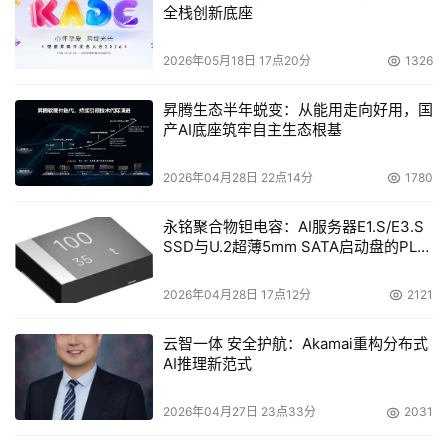
全栈创新底座
2026年05月18日 17点20分
1326
昇腾生态半年蜕变：从能用走向好用，国
产AI底座筑牢自主生态根基
2026年04月28日 22点14分
1780
永铭聚合物钽电容：AI服务器E1.S/E3.S
SSD与U.2超薄5mm SATA启动盘的PLP
电容选型分析
2026年04月28日 17点12分
2121
云智一体 安全护航：Akamai重构分布式
爱普生激光超短焦家庭影院方案
AI推理新范式
观赏完高清高亮投影方案带来的优秀体验之后，爱
2026年04月27日 23点33分
2031
普生还为大家准备了激光超短焦家庭影院方案，展示了