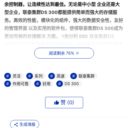
余控制器，让连续性达到最佳。无论是中小型 企业还是大
型企业，联泰集群DS 300都能提供简单而强大的存储服
务。高效的性能，模块化的组件，强大的数据安全性，友好
的管理界面 以及实用的软件包，使得联泰集群DS 300成为
更加完美的存储解决 方案。
1充分利
SSD
联泰集群DS
300针对全闪存场景做了特殊优化，并且支持大容量的高速
SSD缓存池。SSD缓存技术可提升优先级较高数据的读性
阅读剩余 76%
能，将缓存池的空间提升到6.4TB。每个控制器可配置四颗
SSD硬盘，包括SATA接口。除了加快读取速度，SSD还能
提升硬盘预热的速度，降低磨损消耗，这与传统的磁盘缓存
灵活
系列
高速
联泰集群
作用可靠
好用
DS 300
相比，大大消除了对硬 盘性能的影响。通过直观的
SANWatch图形用户界面，用户便可轻松地设置和管理SSD
缓存池。
赞 (
0
)
* SSD缓存将缓存池中常用数据的读取性能提升16倍 *实际
性能可能会根据客户应用情况而发生变化 自动存储分级存
储性能，利用SSD保存热数据，加快访问速度。而使用较为
生成海报