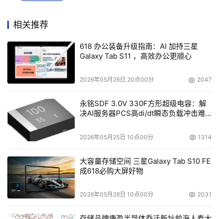
经济的NL-SAS硬盘进行例如归档之类的任务。 优化为了保
护固态硬盘和其中的重要数据，联泰集群DS 300系统对
相关推荐
SSD进行磨损程 度检测，用户可实时准确掌握SSD健康状
618 办公装备升级指南：AI 加持三星
态。
2高速的性能与灵活的扩展能力
采用最新存储技术，
Galaxy Tab S11 ，高效办公更顺心
可达450K的IOPS和6500MB/S的带宽。得益于强大的 计算
能力，使得联泰集群 DS 300系统成为数据库和VDI应用的
2026年05月26日 20点00分
2047
理想平台， 其高带宽突破存储瓶颈，进一步提升在媒体编
辑和计算方面的效率。在容 量扩展方面，通过连接联泰集
永铭SDF 3.0V 330F方形超级电容：解
决AI服务器PCS高di/dt瞬态负载冲击难
群JB300系列扩展柜，DS300系列最多可扩 展至444颗硬
题
盘。
3先进的数据备份技术保护数据完整性和存储服务
联
2026年05月25日 10点00分
1314
泰集群DS 300系统配置全面的数据服务。自动精简配置提
高存储利用率 （平均可达30%到80%），使?户可以获得更
大容量存储空间 三星Galaxy Tab S10 FE
成618必购大屏好物
多存储空间。对于本地数据复 制,每个系统快照数量为128
张（最高可升级至4096张），每个系统复制对 数量达到64
2026年05月28日 10点00分
2031
个(最多升级至256个)。远程复制可创建异地灾备，为灾难
恢复 提供安全可靠的解决方案。 智能硬盘恢复技术
存储品牌康盈半导体乔迁新址前海人寿大