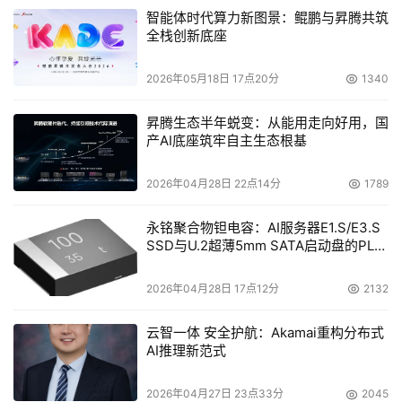
使磁盘阵列的性能在实际操作中达到最佳 的状态。系统还
智能体时代算力新图景：鲲鹏与昇腾共筑
全栈创新底座
定制命令行界面（CLI）和编辑命令，确保用户对系统进行
充分的监督和管理。 可点开放大查看
2026年05月18日 17点20分
1340
昇腾生态半年蜕变：从能用走向好用，国
本文来源于DOIT传媒，文章内容仅供参考，不构成投资建议。
产AI底座筑牢自主生态根基
2026年04月28日 22点14分
1789
永铭聚合物钽电容：AI服务器E1.S/E3.S
SSD与U.2超薄5mm SATA启动盘的PLP
电容选型分析
2026年04月28日 17点12分
2132
云智一体 安全护航：Akamai重构分布式
AI推理新范式
2026年04月27日 23点33分
2045