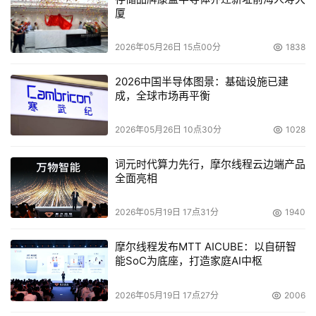
（IDR）对硬盘的故障扇区进行检测和修复，避免其演变 成
厦
严重的介质错误，以确保数据的完整性。
4模块化主机通道
2026年05月26日 15点00分
1838
易于升级
用户可根据自身需求和预算，选择8/16 Gb/s
FC,1/10/40 Gb/s以太网 、6/12 Gb/s SAS, 56Gb/s
2026中国半导体图景：基础设施已建
InfiniBand主机端?。多样化的选择为更多应用提 供强大的
成，全球市场再平衡
性能，混合主机端口使系统支持多样的存储环境，例如
FC/SAS和 板载iSCSI。模块化主机通道在更换和升级时更
2026年05月26日 10点30分
1028
为简单、方便，并使DS 300系统始终衔接未来技术发展。
词元时代算力先行，摩尔线程云边端产品
5便于维护
通过简明直观的系统信息，无需特殊的IT?持，?
全面亮相
户也能轻松驾驭维修难题。除此之 外，完整地智能介质扫
描，有效的预防数据错误与损坏的发生。该功能在后台运
2026年05月19日 17点31分
1940
行， 对系统性能不产生任何影响，对数据进行严密监控，
摩尔线程发布MTT AICUBE：以自研智
时刻维护数据完整性。
6专属工具让管理易如反掌
专用的
能SoC为底座，打造家庭AI中枢
SANWatch 3.0用户界面采用简单直观的图像化设计，可以
通过浏览 器展示，为用户创建一个清晰简单的存储管理前
2026年05月19日 17点27分
2006
端。可与另?个专用的管 理工具RAIDWatch3.0互为补充，