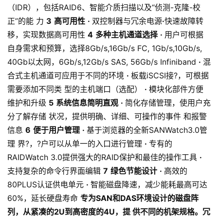
（IDR），包括RAID6、智能介质扫描以及“侦测-克隆-校
正”的能 力
3
高可用性
·
双控制器与冗余电源
·
快速故障转
移，实现数据高可用性
4
多种主机通道选择
·
用户可根据
自身需求和预算，选择8Gb/s,16Gb/s FC, 1Gb/s,10Gb/s,
40Gb以太网，6Gb/s,12Gb/s SAS, 56Gb/s Infiniband
·
混
合式主机通道可应用于不同的环境
·
板载iSCSI接?，可根据
需要添加不同类 型的主机端口（选配）
·
模块化部件方便
维护和升级
5
系统信息简明直观
·
简化存储管理，使用户充
分了解存储 状况，提供明确、详细、可操作的事件 和报警
信息
6
便于用户管理
·
基于浏览器的全新SANWatch3.0管
理 界?，?户可以从单一的入口进行管理
·
专有的
RAIDWatch 3.0提供强大的RAID保护和最佳的操作工具
·
支持复杂的命令行界面编辑
7
绿色节能设计
·
高效的
80PLUS认证供电单元
·
智能磁盘降速，减少能耗最高可达
60%，延长硬盘寿命
专为SAN和DAS环境设计的磁盘阵
列，从紧凑的2U到高密度的4U，提 供不同的机架规格。冗