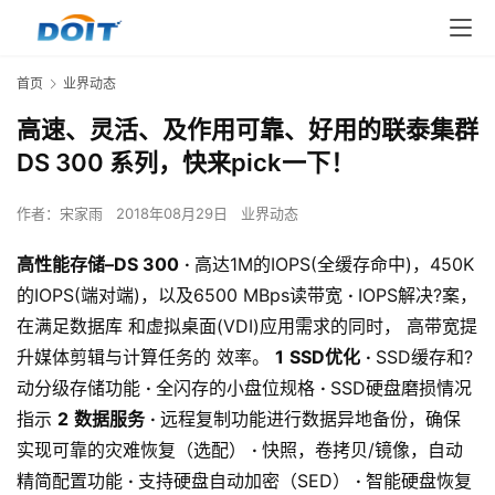
首页
业界动态
高速、灵活、及作用可靠、好用的联泰集群
DS 300 系列，快来pick一下！
作者：
宋家雨
2018年08月29日
业界动态
高性能存储–DS 300
·
高达1M的IOPS(全缓存命中)，450K
的IOPS(端对端)，以及6500 MBps读带宽
·
IOPS解决?案，
在满足数据库 和虚拟桌面(VDI)应用需求的同时， 高带宽提
升媒体剪辑与计算任务的 效率。
1
SSD优化
·
SSD缓存和?
动分级存储功能
·
全闪存的小盘位规格
·
SSD硬盘磨损情况
指示
2
数据服务
·
远程复制功能进行数据异地备份，确保
实现可靠的灾难恢复（选配）
·
快照，卷拷贝/镜像，自动
精简配置功能
·
支持硬盘自动加密（SED）
·
智能硬盘恢复