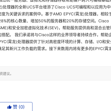
UCS。UCS通过统一服务器、虚拟化和存储器存取帮助客户跨入可编程基础
龙)处理器的全新UCS平台增添了Cisco UCS可编程和以应用为
为关键诉求的案例中。基于AMD EPYC(霄龙)处理器，相较
加128%的核心数量、增加50%的服务器和20%的存储空间。Cisco
储加密(SME)和安全加密虚拟化技术(SEV)，帮助服务提供商和混合云管
搭配。 我们承诺将与Cisco这样的业界领导者持续合作，帮助
YC(霄龙)处理器提供了针对高密度环境的计算、存储、I/O和安
足其新兴工作负载的需求。接下来数周内将有更多的EPYC(霄龙
投资建议。
赞 (
0
)