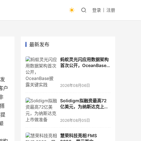
登录
注册
最新发布
蚂蚁灵光闪应用数据架构
首次公开，OceanBase
披露关键实践
)发
2026年08月06日
客户
非
Solidigm拟融资最高72
。搭
亿美元，为纳斯达克上市
做准备
户提
2026年08月05日
颠
的
慧荣科技亮相 FMS