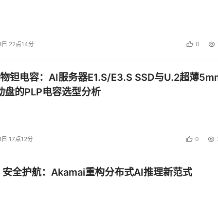
8日 22点14分
0
钽电容：AI服务器E1.S/E3.S SSD与U.2超薄5m
启动盘的PLP电容选型分析
8日 17点12分
0
 安全护航：Akamai重构分布式AI推理新范式