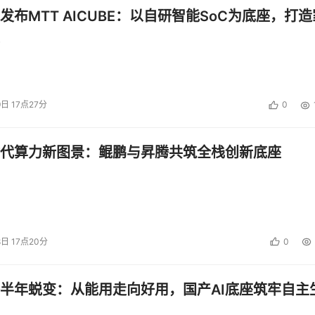
发布MTT AICUBE：以自研智能SoC为底座，打造
9日 17点27分
0
代算力新图景：鲲鹏与昇腾共筑全栈创新底座
8日 17点20分
0
半年蜕变：从能用走向好用，国产AI底座筑牢自主