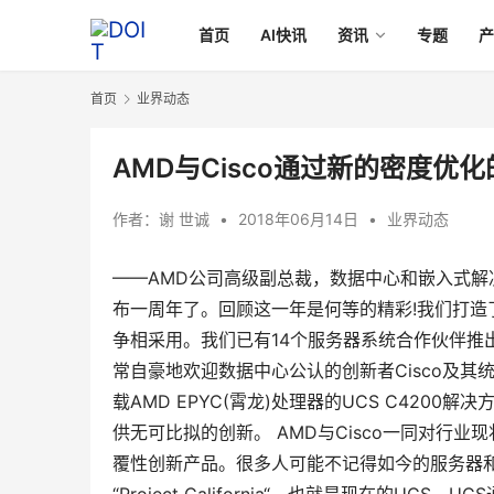
首页
AI快讯
资讯
专题
首页
业界动态
AMD与Cisco通过新的密度优
作者：
谢 世诚
•
2018年06月14日
•
业界动态
——AMD公司高级副总裁，数据中心和嵌入式解决方案事业
布一周年了。回顾这一年是何等的精彩!我们打
争相采用。我们已有14个服务器系统合作伙伴推
常自豪地欢迎数据中心公认的创新者Cisco及其统一
载AMD EPYC(霄龙)处理器的UCS C42
供无可比拟的创新。 AMD与Cisco一同对行
覆性创新产品。很多人可能不记得如今的服务器和