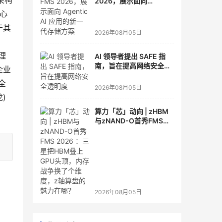
架构
2026，展示面向
Agentic AI 应用的新一代
中心
存储方案
于其
2026年08月05日
理
AI 领导者提出 SAFE 指
南，旨在提高网络安全透
企业
明度
全
2026年08月05日
)
算力「芯」动向 | zHBM
与zNAND-O首秀FMS
2026 ：三星把HBM叠上
GPU头顶，内存战争换了
个维度，z轴算盘的魅力
在哪？
2026年08月05日