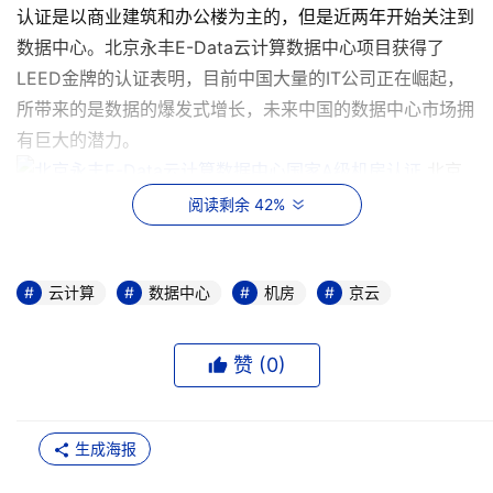
认证是以商业建筑和办公楼为主的，但是近两年开始关注到
数据中心。北京永丰E-Data云计算数据中心项目获得了
LEED金牌的认证表明，目前中国大量的IT公司正在崛起，
所带来的是数据的爆发式增长，未来中国的数据中心市场拥
有巨大的潜力。
北京
永丰E-Data云计算数据中心国家A级机房认证
阅读剩余 42%
中国质量认证中心肖处长与中国计量科学研究院武主任联合
云计算
数据中心
机房
京云
为北京永丰E-Data云计算数据中心颁发国家A级机房证书
中国质量认证中心肖处长在大会上表示，为了响
赞 (
0
)
应我国"数字中国"战略的重要目标，中国质量认证中心2015
年与中国计量科学研究院合力研发数据中心基础设施的研究
评价项目，该项目涵盖了数据中心基础的建筑选址、设备的
生成海报
布局、楼宇的结构、电器能源、空气调节以及检测系统，这