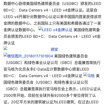
数据中心获得美国绿色建筑委员会（USGBC）颁发的LEED
BD+C： Data Centers v4 - LEED v4金牌认证。这是自
LEED v4开展针对数据中心认证以来中国国内首家获得该项
金牌的数据中心，之前国际上只有美国和希腊各通过了一家
金牌认证数据中心。
美国绿色建筑委
员会颁发的LEED BD+C： Data Centers v4 - LEED v4金
牌认证
美国绿色建筑委员会
（USGBC）和绿色事业认证公司（GBCI）总裁兼首席执行
官马晗为北京永丰E-Data云计算数据中心颁发LEED
BD+C： Data Centers v4 - LEED v4金牌认证
美
国绿色建筑委员会（USGBC）和绿色事业认证公司
（GBCI）总裁兼首席执行官马晗在会上表示，LEED认证从
2000年开始，目前在全球共有92000多个单位得到了认
证，20亿平方米的建筑被认证为LEED建筑，在过去LEED