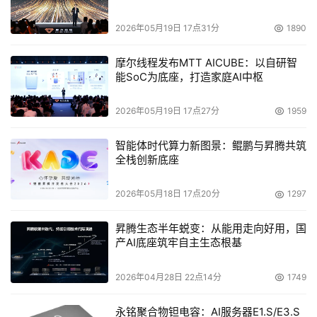
虑，北京永丰E-Data云计算数据中心通过采用国际上先进
2026年05月19日 17点31分
1890
的设计理念进行建设，努力做到中国的一流，甚至世界级的
先进水平。他还在会上强调，今天对于有孚网络来说只是一
摩尔线程发布MTT AICUBE：以自研智
个新的起点，尤其是在追求成为中国领先云计算运营商和建
能SoC为底座，打造家庭AI中枢
设标杆数据中心的道路上，没有最好，只有更好，今天将会
是一个新的开始。
2026年05月19日 17点27分
1959
智能体时代算力新图景：鲲鹏与昇腾共筑
全栈创新底座
本文来源于DOIT传媒，文章内容仅供参考，不构成投资建议。
2026年05月18日 17点20分
1297
昇腾生态半年蜕变：从能用走向好用，国
产AI底座筑牢自主生态根基
2026年04月28日 22点14分
1749
永铭聚合物钽电容：AI服务器E1.S/E3.S