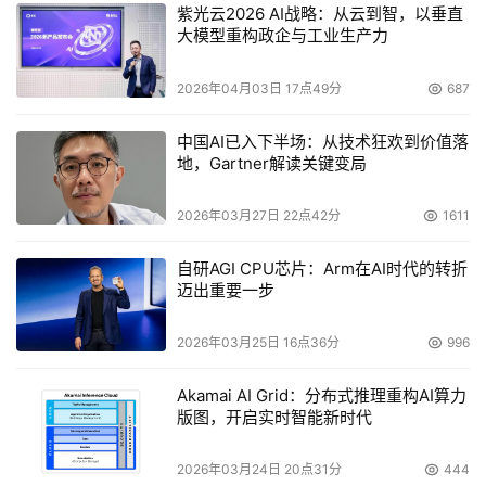
紫光云2026 AI战略：从云到智，以垂直
大模型重构政企与工业生产力
2026年04月03日 17点49分
687
中国AI已入下半场：从技术狂欢到价值落
地，Gartner解读关键变局
2026年03月27日 22点42分
1611
自研AGI CPU芯片：Arm在AI时代的转折
迈出重要一步
2026年03月25日 16点36分
996
Akamai AI Grid：分布式推理重构AI算力
版图，开启实时智能新时代
2026年03月24日 20点31分
444